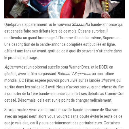
Quelqu'un a apparemment vu le nouveau
Shazam!
la bande-annonce qui
est censée faire ses débuts lors de ce mois. Et sans surprise, il
contiendra un grand hommage à l'homme d'acier lui-même, Superman.
Une description de la bande-annonce complète est publiée en ligne,
offrant aux fans un avant-goût de ce à quoi ils peuvent s'attendre dans
le prochain métrage.
Aquaman
est un colossal succès pour Warner Bros. et le DCEU en
général, avec le film surpassant
Batman V Superman
au box-office
mondial. DC Films espère pouvoir poursuivre sur sa lancée
Shazam
, qui
sortira dans les salles le 3 avril. Nous n’avons pas vu grand-chose du film
à compter de la 1ère bande-annonce qui a fait ses débuts au Comic-Con
cet été. Désormais, cela est sur le point de changer radicalement.
Si vous voulez venir voir la toute nouvelle bande-annonce de Shazam
avec un regard neuf, alors vous voudrez sans doute éviter le reste de ce
que je vais dire, car il y aura certainement des perturbateurs. Certaines