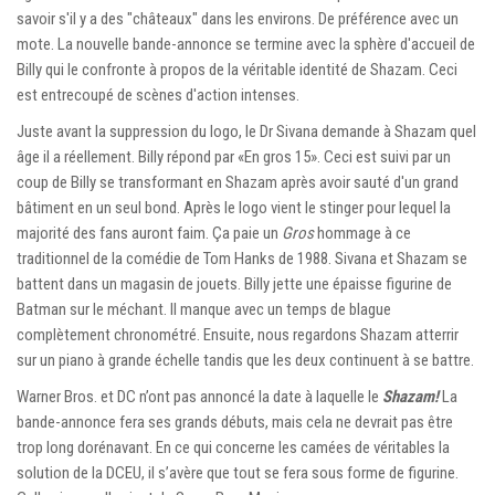
savoir s'il y a des "châteaux" dans les environs. De préférence avec un
mote. La nouvelle bande-annonce se termine avec la sphère d'accueil de
Billy qui le confronte à propos de la véritable identité de Shazam. Ceci
est entrecoupé de scènes d'action intenses.
Juste avant la suppression du logo, le Dr Sivana demande à Shazam quel
âge il a réellement. Billy répond par «En gros 15». Ceci est suivi par un
coup de Billy se transformant en Shazam après avoir sauté d'un grand
bâtiment en un seul bond. Après le logo vient le stinger pour lequel la
majorité des fans auront faim. Ça paie un
Gros
hommage à ce
traditionnel de la comédie de Tom Hanks de 1988. Sivana et Shazam se
battent dans un magasin de jouets. Billy jette une épaisse figurine de
Batman sur le méchant. Il manque avec un temps de blague
complètement chronométré. Ensuite, nous regardons Shazam atterrir
sur un piano à grande échelle tandis que les deux continuent à se battre.
Warner Bros. et DC n’ont pas annoncé la date à laquelle le
Shazam!
La
bande-annonce fera ses grands débuts, mais cela ne devrait pas être
trop long dorénavant. En ce qui concerne les camées de véritables la
solution de la DCEU, il s’avère que tout se fera sous forme de figurine.