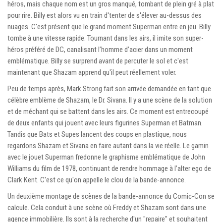
héros, mais chaque nom est un gros manqué, tombant de plein gré à plat
pour rire. Billy est alors vu en train d'tenter de s'élever au-dessus des
nuages. C'est présent que le grand moment Superman entre en jeu. Billy
tombe à une vitesse rapide. Tournant dans les airs, il imite son super-
héros préféré de DC, canalisant l’homme d’acier dans un moment
emblématique. Billy se surprend avant de percuter le sol et c'est
maintenant que Shazam apprend qu'il peut réellement voler.
Peu de temps après, Mark Strong fait son arrivée demandée en tant que
célèbre emblème de Shazam, le Dr. Sivana. Il y a une scène de la solution
et de méchant qui se battent dans les airs. Ce moment est entrecoupé
de deux enfants qui jouent avec leurs figurines Superman et Batman.
Tandis que Bats et Supes lancent des coups en plastique, nous
regardons Shazam et Sivana en faire autant dans la vie réelle. Le gamin
avec le jouet Superman fredonne le graphisme emblématique de John
Williams du film de 1978, continuant de rendre hommage à l’alter ego de
Clark Kent. C'est ce qu'on appelle le clou de la bande-annonce.
Un deuxième montage de scènes de la bande-annonce du Comic-Con se
calcule. Cela conduit à une scène où Freddy et Shazam sont dans une
agence immobilière. Ils sont à la recherche d'un "repaire" et souhaitent