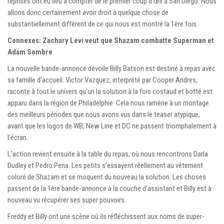
reprises ont eu lieu à compter de le premier coup d'œil à San Diego. Nous
allons donc certainement avoir droit à quelque chose de
substantiellement différent de ce qui nous est montré la 1ère fois.
Connexes: Zachary Levi veut que Shazam combatte Superman et
Adam Sombre
La nouvelle bande-annonce dévoile Billy Batson est destiné à repas avec
sa famille d’accueil. Victor Vazquez, interprété par Cooper Andres,
raconte à tout le univers qu'un la solution à la fois costaud et botté est
apparu dans la région de Philadelphie. Cela nous ramène à un montage
des meilleurs périodes que nous avons vus dans le teaser atypique,
avant que les logos de WB, New Line et DC ne passent triomphalement à
l'écran.
L'action revient ensuite à la table du repas, où nous rencontrons Darla
Dudley et Pedro Pena. Les petits s’essayent réellement au vêtement
coloré de Shazam et se moquent du nouveau la solution. Les choses
passent de la 1ère bande-annonce à la couche d'assistant et Billy est à
nouveau vu récupérer ses super pouvoirs.
Freddy et Billy ont une scène où ils réfléchissent aux noms de super-