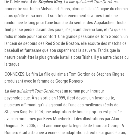
De l’style créatif de
Stephen King
,
La fille qui aimait Tom Gordon
se
concentre sur Trisha McFarland, 9 ans, alors qu’elle s’éloigne du chemin
alors qu’elle et sa mère et son frère récemment divorcés font une
randonnée le long pour l’une branche du sentier des Appalaches. Trisha
finit par se perdre durant des jours, s’égarant devenu loin, et n’a que sa
radio mobile pour son confort. Une grande passioné de Tom Gordon, un
lanceur de secours des Red Sox de Boston, elle écoute des matchs de
baseball et fantasme que son super héros la sauvera. Tandis que la
nature paraît être la plus grande bataille pour Trisha, il y a autre chose qui
la traque.
CONNEXES: Le film La fille qui aimait Tom Gordon de Stephen King se
produisant avec la femme de George Romero
La fille qui aimait Tom Gordon
est un roman pour l’horreur
psychologique. À sa sortie en 1999, il est devenu un favori culte,
plusieurs affirmant qu’il s’agissait de l’une des meilleures récits de
Stephen King. En 2004, une adaptation de bouqin pop-up est publiée
avec un modernes par Kees Moerbeek et des illustrations par Alan
Dingman. En 2005, il est annoncé que la légende de l’horreur George A.
Romero était attachée à écrire une adaptation directe sur grand écran,