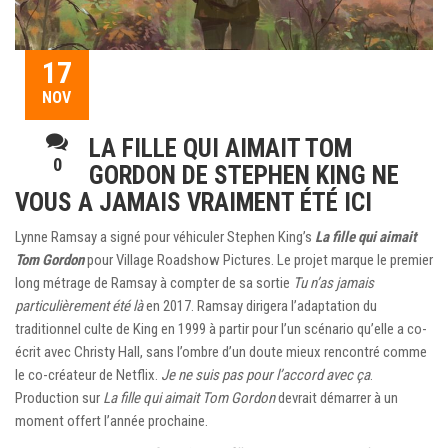
17
NOV
LA FILLE QUI AIMAIT TOM
0
GORDON DE STEPHEN KING NE
VOUS A JAMAIS VRAIMENT ÉTÉ ICI
Lynne Ramsay a signé pour véhiculer Stephen King’s
La fille qui aimait
Tom Gordon
pour Village Roadshow Pictures. Le projet marque le premier
long métrage de Ramsay à compter de sa sortie
Tu n’as jamais
particulièrement été là
en 2017. Ramsay dirigera l’adaptation du
traditionnel culte de King en 1999 à partir pour l’un scénario qu’elle a co-
écrit avec Christy Hall, sans l’ombre d’un doute mieux rencontré comme
le co-créateur de Netflix.
Je ne suis pas pour l’accord avec ça
.
Production sur
La fille qui aimait Tom Gordon
devrait démarrer à un
moment offert l’année prochaine.