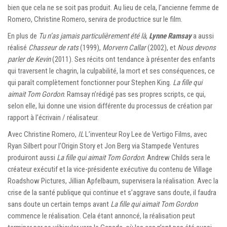
bien que cela ne se soit pas produit. Au lieu de cela, l’ancienne femme de
Romero, Christine Romero, servira de productrice sur le film.
En plus de
Tu n’as jamais particulièrement été là
,
Lynne Ramsay
a aussi
réalisé
Chasseur de rats
(1999),
Morvern Callar
(2002), et
Nous devons
parler de Kevin
(2011). Ses récits ont tendance à présenter des enfants
qui traversent le chagrin, la culpabilité, la mort et ses conséquences, ce
qui paraît complètement fonctionner pour Stephen King.
La fille qui
aimait Tom Gordon
. Ramsay n’rédigé pas ses propres scripts, ce qui,
selon elle, lui donne une vision différente du processus de création par
rapport à l’écrivain / réalisateur.
Avec Christine Romero,
IL
L’inventeur Roy Lee de Vertigo Films, avec
Ryan Silbert pour l’Origin Story et Jon Berg via Stampede Ventures
produiront aussi
La fille qui aimait Tom Gordon
. Andrew Childs sera le
créateur exécutif et la vice-présidente exécutive du contenu de Village
Roadshow Pictures, Jillian Apfelbaum, supervisera la réalisation. Avec la
crise de la santé publique qui continue et s’aggrave sans doute, il faudra
sans doute un certain temps avant
La fille qui aimait Tom Gordon
commence le réalisation. Cela étant annoncé, la réalisation peut