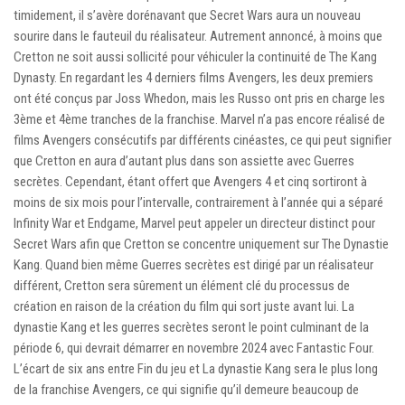
timidement, il s’avère dorénavant que Secret Wars aura un nouveau
sourire dans le fauteuil du réalisateur. Autrement annoncé, à moins que
Cretton ne soit aussi sollicité pour véhiculer la continuité de The Kang
Dynasty. En regardant les 4 derniers films Avengers, les deux premiers
ont été conçus par Joss Whedon, mais les Russo ont pris en charge les
3ème et 4ème tranches de la franchise. Marvel n’a pas encore réalisé de
films Avengers consécutifs par différents cinéastes, ce qui peut signifier
que Cretton en aura d’autant plus dans son assiette avec Guerres
secrètes. Cependant, étant offert que Avengers 4 et cinq sortiront à
moins de six mois pour l’intervalle, contrairement à l’année qui a séparé
Infinity War et Endgame, Marvel peut appeler un directeur distinct pour
Secret Wars afin que Cretton se concentre uniquement sur The Dynastie
Kang. Quand bien même Guerres secrètes est dirigé par un réalisateur
différent, Cretton sera sûrement un élément clé du processus de
création en raison de la création du film qui sort juste avant lui. La
dynastie Kang et les guerres secrètes seront le point culminant de la
période 6, qui devrait démarrer en novembre 2024 avec Fantastic Four.
L’écart de six ans entre Fin du jeu et La dynastie Kang sera le plus long
de la franchise Avengers, ce qui signifie qu’il demeure beaucoup de