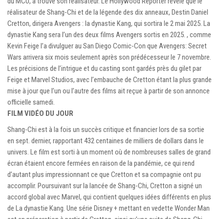
du MCU, a trouvé son réalisateur. Le Hollywood Reporter révèle que le
réalisateur de Shang-Chi et de la légende des dix anneaux, Destin Daniel
Cretton, dirigera Avengers : la dynastie Kang, qui sortira le 2 mai 2025. La
dynastie Kang sera l’un des deux films Avengers sortis en 2025. , comme
Kevin Feige l’a divulguer au San Diego Comic-Con que Avengers: Secret
Wars arrivera six mois seulement après son prédécesseur le 7 novembre.
Les précisions de l’intrigue et du casting sont gardés près du gilet par
Feige et Marvel Studios, avec l’embauche de Cretton étant la plus grande
mise à jour que l’un ou l’autre des films ait reçue à partir de son annonce
officielle samedi.
FILM VIDÉO DU JOUR
Shang-Chi est à la fois un succès critique et financier lors de sa sortie
en sept. dernier, rapportant 432 centaines de milliers de dollars dans le
univers. Le film est sorti à un moment où de nombreuses salles de grand
écran étaient encore fermées en raison de la pandémie, ce qui rend
d’autant plus impressionnant ce que Cretton et sa compagnie ont pu
accomplir. Poursuivant sur la lancée de Shang-Chi, Cretton a signé un
accord global avec Marvel, qui contient quelques idées différents en plus
de La dynastie Kang. Une série Disney + mettant en vedette Wonder Man