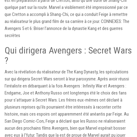
est en préparation à partir de Cretton, ainsi qu’une suite de Shang-Chi
quelque part sur la route. Marvel a visiblement été impressionné par ce
que Cretton a accompli à Shang-Chi, ce qui a conduit Feige à remettre
au réalisateur le plus grand film de sa carrière à ce jour. CONNEXES: The
Avengers 5 et 6: Briser l’annonce de la dynastie Kang et des guerres
secrètes
Qui dirigera Avengers : Secret Wars
?
Avec la révélation du réalisateur de The Kang Dynasty, les spéculations
sur qui dirigera Secret Wars seront à leur paroxysme. Après avoir réussi
l’irréaliste en débarquant à la fois Avengers : Infinity War et Avengers :
Endgame, Joe et Anthony Russo ont longtemps été le choix des fans
pour s’attaquer à Secret Wars. Les frères eux-mêmes ont déclaré à
plusieurs reprises qu’ils pourraient être intéressés à raconter cette
histoire, mais ces espoirs ont apparemment été anéantis par Feige. Au
San Diego Comic-Con, Feige a déclaré que les Russo ne réaliseraient
aucun des prochains films Avengers, bien que Marvel espérait bosser
avec eux à l’futur. Tandis que la est de proue de Marvel aurait pu jouer