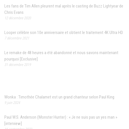
Les fans de Tim Allen pleurent mal après le casting de Buzz Lightyear de
Chris Evans
12 décembre 2020
Looper célèbre son 10e anniversaire et obtient le traitement 4K Ultra HD
7 décembre 2021
Le remake de 48 heures a été abandonné et nous savons maintenant
pourquoi [Exclusive]
31 décembre 2019
Articles récents
Wonka : Timothée Chalamet est un grand chanteur selon Paul King
9 juin 2024
Paul W.S. Anderson (Monster Hunter) : « Je ne suis pas un yes man »
[interview]