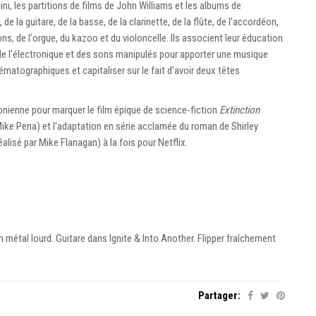
ni, les partitions de films de John Williams et les albums de
 de la guitare, de la basse, de la clarinette, de la flûte, de l'accordéon,
s, de l'orgue, du kazoo et du violoncelle. Ils associent leur éducation
e de l'électronique et des sons manipulés pour apporter une musique
nématographiques et capitaliser sur le fait d'avoir deux têtes
nienne pour marquer le film épique de science-fiction
Extinction
ike Pena) et l'adaptation en série acclamée du roman de Shirley
éalisé par Mike Flanagan) à la fois pour Netflix.
métal lourd. Guitare dans Ignite & Into Another. Flipper fraîchement
Partager: