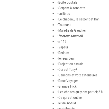
• Boîte postale
• Serpent à sonnette
• cuillères
• Le chapeau, le serpent et Dan
• Tournant
• Maladie de Gaucher
•
Docteur sommeil
• n ° 19
• Vapeur
• Redrum
• le regardeur
• Projection astrale
• Qui est Tony?
• Carillons et voix extérieures
• Rose Voyager
• Grampa Flick
• Les choses qui y ont participé à
• Ce qui est oublié
• le vrai noeud
• ventriloquie