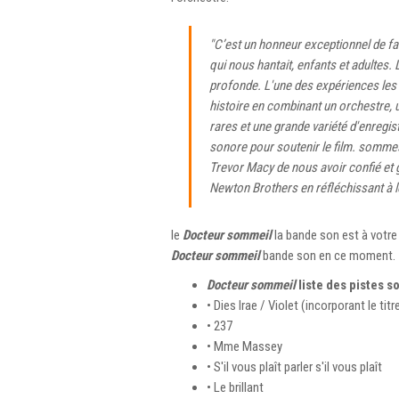
"C’est un honneur exceptionnel de fair
qui nous hantait, enfants et adultes. 
profonde. L'une des expériences les 
histoire en combinant un orchestre, 
rares et une grande variété d'enregist
sonore pour soutenir le film. somme
Trevor Macy de nous avoir confié et g
Newton Brothers en réfléchissant à 
le
Docteur sommeil
la bande son est à votr
Docteur sommeil
bande son en ce moment.
Docteur sommeil
liste des pistes s
• Dies Irae / Violet (incorporant le titre
• 237
• Mme Massey
• S'il vous plaît parler s'il vous plaît
• Le brillant