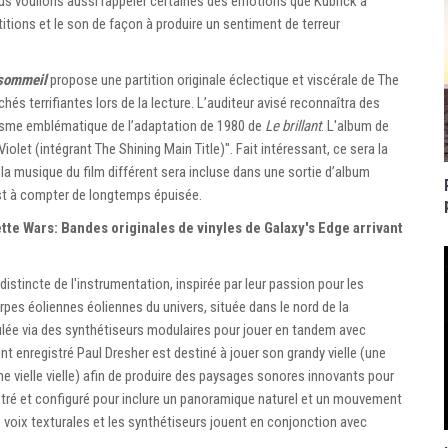
ous voulions aussi rappeler certaines des émotions que Kubrick a
titions et le son de façon à produire un sentiment de terreur
 sommeil
propose une partition originale éclectique et viscérale de The
és terrifiantes lors de la lecture. L’auditeur avisé reconnaîtra des
isme emblématique de l’adaptation de 1980 de
Le brillant
. L'album de
olet (intégrant The Shining Main Title)". Fait intéressant, ce sera la
la musique du film différent sera incluse dans une sortie d’album
st à compter de longtemps épuisée.
te Wars: Bandes originales de vinyles de Galaxy's Edge arrivant
tincte de l'instrumentation, inspirée par leur passion pour les
rpes éoliennes éoliennes du univers, située dans le nord de la
pulée via des synthétiseurs modulaires pour jouer en tandem avec
ont enregistré Paul Dresher est destiné à jouer son grandy vielle (une
 vielle vielle) afin de produire des paysages sonores innovants pour
istré et configuré pour inclure un panoramique naturel et un mouvement
s voix texturales et les synthétiseurs jouent en conjonction avec