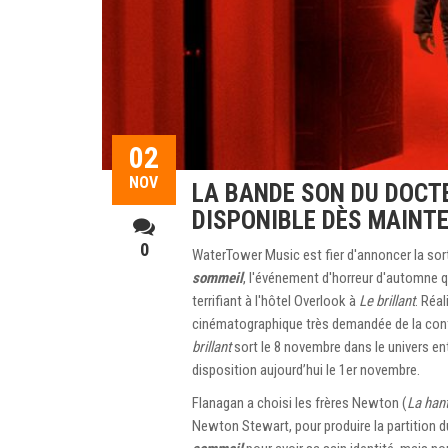
02
NOV
LA BANDE SON DU DOCTE
DISPONIBLE DÈS MAINTE
0
WaterTower Music est fier d'annoncer la sort
sommeil
, l'événement d'horreur d'automne q
terrifiant à l'hôtel Overlook à
Le brillant
. Réa
cinématographique très demandée de la cont
brillant
sort le 8 novembre dans le univers ent
disposition aujourd’hui le 1er novembre.
Flanagan a choisi les frères Newton (
La hant
Newton Stewart, pour produire la partition du 