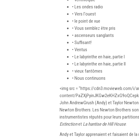
• Les ondes radio
• Vers l'ouest
• le point de vue
• Vous semblez être pris
• ascenseurs sanglants
• Suffisant!
• Ventus
• Le labyrinthe en haie, partie I
• Le labyrinthe en haie, partie II
• vieux fantômes
• Nous continuons
<img src = "https://cdn3.movieweb.com/i/ar
content/PaZXjPyinJKGw2eKHZxG9oQCepkV7y/
John AndrewGrush (Andy) et Taylor Newton S
Newton Brothers. Les Newton Brothers sont 
instrumentistes réputés pour leurs partitions
Extinction
et
La hantise de Hill House
.
Andy et Taylor apprenaient et faisaient de la