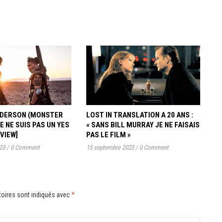
ANDERSON (MONSTER
LOST IN TRANSLATION A 20 ANS :
JE NE SUIS PAS UN YES
« SANS BILL MURRAY JE NE FAISAIS
RVIEW]
PAS LE FILM »
23
/
0 Comment
15 septembre 2023
/
0 Comment
oires sont indiqués avec
*