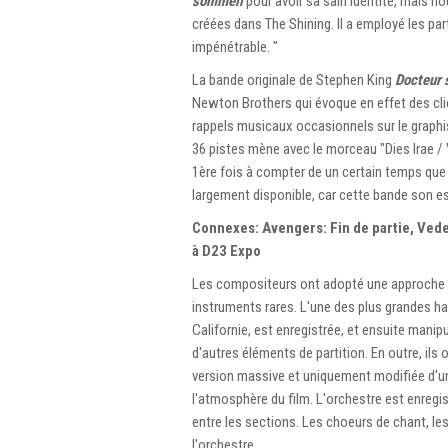
sommeil
pour avoir sa sain identité, mais n
créées dans The Shining. Il a employé les par
impénétrable. "
La bande originale de Stephen King
Docteur
Newton Brothers qui évoque en effet des clich
rappels musicaux occasionnels sur le graph
36 pistes mène avec le morceau "Dies Irae / Vi
1ère fois à compter de un certain temps que 
largement disponible, car cette bande son e
Connexes: Avengers: Fin de partie, Vedet
à D23 Expo
Les compositeurs ont adopté une approche dis
instruments rares. L'une des plus grandes ha
Californie, est enregistrée, et ensuite mani
d'autres éléments de partition. En outre, ils 
version massive et uniquement modifiée d'une
l'atmosphère du film. L'orchestre est enreg
entre les sections. Les choeurs de chant, le
l'orchestre.