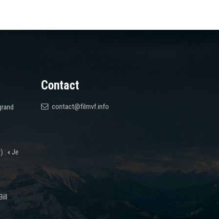
Contact
contact@filmvf.info
grand
 : « Je
ill