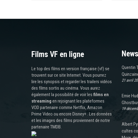
News
Films VF en ligne
Quentin T
Le top des films en version française (vf) se
Quinzain
trouvent sur ce site Internet. Vous pourrez
21 avril 2
lire les synopsis et regarder les trailers vidéos
des films sortis au cinéma. Vous aurez
également la possibilité de voir les
films en
Ernie Hud
streaming
en rejoignant les plateformes
Ghostbus
VOD partenaire comme Netflix, Amazon
19 décemb
Prime Video ou encore Disney+ . Les données
et les images des films proviennent de notre
Albert Py
partenaire TMDB.
cultes c
More, dé