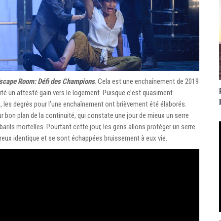
scape Room: Défi des Champions
. Cela est une enchaînement de 2019
alité un attesté gain vers le logement. Puisque c’est quasiment
e, les degrés pour l’une enchaînement ont brièvement été élaborés.
r bon plan de la continuité, qui constate une jour de mieux un serre
arils mortelles. Pourtant cette jour, les gens allons protéger un serre
eureux identique et se sont échappées bruissement à eux vie.