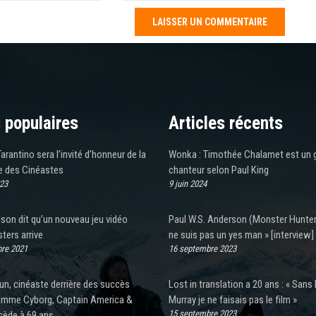
 populaires
Articles récents
arantino sera l’invité d’honneur de la
Wonka : Timothée Chalamet est un 
e des Cinéastes
chanteur selon Paul King
023
9 juin 2024
son dit qu’un nouveau jeu vidéo
Paul W.S. Anderson (Monster Hunter)
ters arrive
ne suis pas un yes man » [interview]
re 2021
16 septembre 2023
un, cinéaste derrière des succès
Lost in translation a 20 ans : « Sans B
omme Cyborg, Captain America &
Murray je ne faisais pas le film »
15 septembre 2023
cède à 69 ans