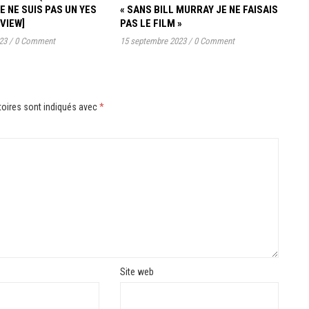
JE NE SUIS PAS UN YES
« SANS BILL MURRAY JE NE FAISAIS
RVIEW]
PAS LE FILM »
23
/
0 Comment
15 septembre 2023
/
0 Comment
oires sont indiqués avec
*
Site web