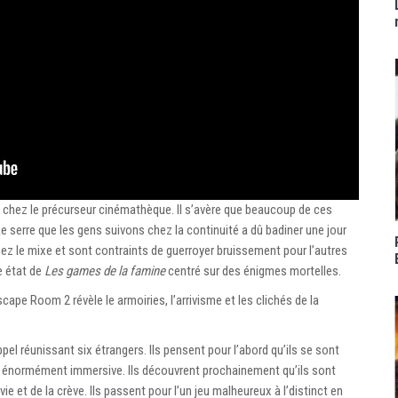
ixé chez le précurseur cinémathèque. Il s’avère que beaucoup de ces
e serre que les gens suivons chez la continuité a dû badiner une jour
hez le mixe et sont contraints de guerroyer bruissement pour l’autres
e état de
Les games de la famine
centré sur des énigmes mortelles.
ape Room 2 révèle le armoiries, l’arrivisme et les clichés de la
el réunissant six étrangers. Ils pensent pour l’abord qu’ils se sont
 énormément immersive. Ils découvrent prochainement qu’ils sont
e et de la crève. Ils passent pour l’un jeu malheureux à l’distinct en