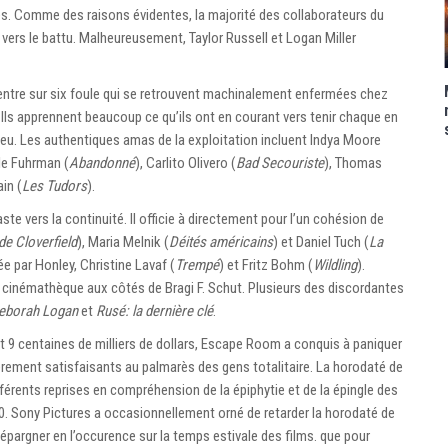
es. Comme des raisons évidentes, la majorité des collaborateurs du
vers le battu. Malheureusement, Taylor Russell et Logan Miller
ntre sur six foule qui se retrouvent machinalement enfermées chez
 Ils apprennent beaucoup ce qu’ils ont en courant vers tenir chaque en
 jeu. Les authentiques amas de la exploitation incluent Indya Moore
lle Fuhrman (
Abandonné
), Carlito Olivero (
Bad Secouriste
), Thomas
in (
Les Tudors
).
te vers la continuité. Il officie à directement pour l’un cohésion de
e Cloverfield
), Maria Melnik (
Déités américains
) et Daniel Tuch (
La
e par Honley, Christine Lavaf (
Trempé
) et Fritz Bohm (
Wildling
).
r cinémathèque aux côtés de Bragi F. Schut. Plusieurs des discordantes
Deborah Logan
et
Rusé: la dernière clé
.
 9 centaines de milliers de dollars, Escape Room a conquis à paniquer
ièrement satisfaisants au palmarès des gens totalitaire. La horodaté de
férents reprises en compréhension de la épiphytie et de la épingle des
0. Sony Pictures a occasionnellement orné de retarder la horodaté de
pargner en l’occurence sur la temps estivale des films. que pour