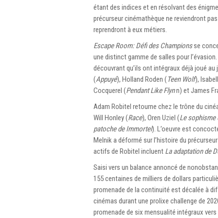
étant des indices et en résolvant des énigm
précurseur cinémathèque ne reviendront pas 
reprendront à eux métiers.
Escape Room: Défi des Champions
se conce
une distinct gamme de salles pour l’évasion.
découvrant qu’ils ont intégraux déjà joué au
(
Appuyé
), Holland Roden (
Teen Wolf
), Isabe
Cocquerel (
Pendant Like Flyn
n) et James Fra
Adam Robitel retourne chez le trône du cinéas
Will Honley (
Race
), Oren Uziel (
Le sophisme d
patoche de Immortel
). L’oeuvre est concocté
Melnik a déformé sur l’histoire du précurseu
actifs de Robitel incluent
La adaptation de 
Saisi vers un balance annoncé de nonobstant
155 centaines de milliers de dollars particul
promenade de la continuité est décalée à dif
cinémas durant une prolixe challenge de 202
promenade de six mensualité intégraux vers é