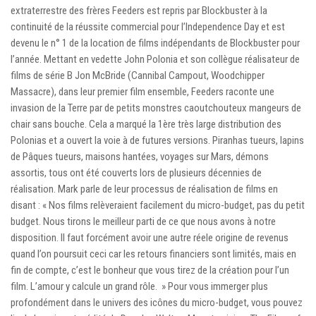
extraterrestre des frères Feeders est repris par Blockbuster à la
continuité de la réussite commercial pour l’Independence Day et est
devenu le n° 1 de la location de films indépendants de Blockbuster pour
l’année. Mettant en vedette John Polonia et son collègue réalisateur de
films de série B Jon McBride (Cannibal Campout, Woodchipper
Massacre), dans leur premier film ensemble, Feeders raconte une
invasion de la Terre par de petits monstres caoutchouteux mangeurs de
chair sans bouche. Cela a marqué la 1ère très large distribution des
Polonias et a ouvert la voie à de futures versions. Piranhas tueurs, lapins
de Pâques tueurs, maisons hantées, voyages sur Mars, démons
assortis, tous ont été couverts lors de plusieurs décennies de
réalisation. Mark parle de leur processus de réalisation de films en
disant : « Nos films relèveraient facilement du micro-budget, pas du petit
budget. Nous tirons le meilleur parti de ce que nous avons à notre
disposition. Il faut forcément avoir une autre réele origine de revenus
quand l’on poursuit ceci car les retours financiers sont limités, mais en
fin de compte, c’est le bonheur que vous tirez de la création pour l’un
film. L’amour y calcule un grand rôle. » Pour vous immerger plus
profondément dans le univers des icônes du micro-budget, vous pouvez