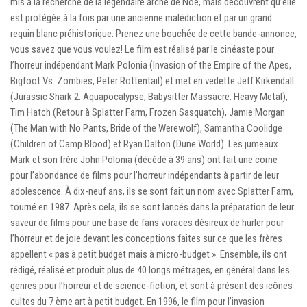
mis à la recherche de la légendaire arche de Noé, mais découvrent qu’elle
est protégée à la fois par une ancienne malédiction et par un grand
requin blanc préhistorique. Prenez une bouchée de cette bande-annonce,
vous savez que vous voulez! Le film est réalisé par le cinéaste pour
l’horreur indépendant Mark Polonia (Invasion of the Empire of the Apes,
Bigfoot Vs. Zombies, Peter Rottentail) et met en vedette Jeff Kirkendall
(Jurassic Shark 2: Aquapocalypse, Babysitter Massacre: Heavy Metal),
Tim Hatch (Retour à Splatter Farm, Frozen Sasquatch), Jamie Morgan
(The Man with No Pants, Bride of the Werewolf), Samantha Coolidge
(Children of Camp Blood) et Ryan Dalton (Dune World). Les jumeaux
Mark et son frère John Polonia (décédé à 39 ans) ont fait une corne
pour l’abondance de films pour l’horreur indépendants à partir de leur
adolescence. À dix-neuf ans, ils se sont fait un nom avec Splatter Farm,
tourné en 1987. Après cela, ils se sont lancés dans la préparation de leur
saveur de films pour une base de fans voraces désireux de hurler pour
l’horreur et de joie devant les conceptions faites sur ce que les frères
appellent « pas à petit budget mais à micro-budget ». Ensemble, ils ont
rédigé, réalisé et produit plus de 40 longs métrages, en général dans les
genres pour l’horreur et de science-fiction, et sont à présent des icônes
cultes du 7 ème art à petit budget. En 1996, le film pour l’invasion