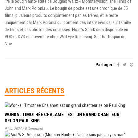
lire le bouqin auto-édité de Douglas Waltz « Monstervision: The Films of
John and Mark Polonia ». Le bouqin de poche est une chronique de 55
films, plusieurs produits conjointement par les frères, et le reste
uniquement par Mark Polonia qui contient des interviews de leur famille
de films et des photos des coulisses. Noah’s Shark sera disponible en
VOD et DVD en novembre chez Wild Eye Releasing. Sujets : Requin de
Noé
Partager:
ARTICLES RÉCENTS
WONKA : TIMOTHÉE CHALAMET EST UN GRAND CHANTEUR
SELON PAUL KING
9 juin 2024
/
0 Comment