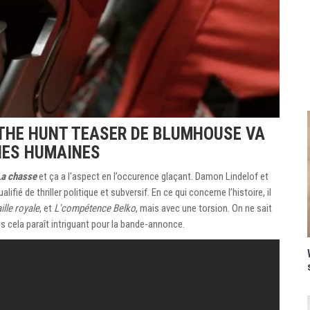
THE HUNT TEASER DE BLUMHOUSE VA
IES HUMAINES
La chasse
et ça a l'aspect en l’occurence glaçant. Damon Lindelof et
ifié de thriller politique et subversif. En ce qui concerne l’histoire, il
ille royale
, et
L'compétence Belko
, mais avec une torsion. On ne sait
s cela paraît intriguant pour la bande-annonce.