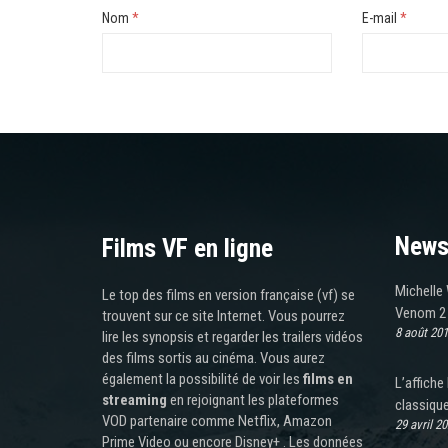
Nom
*
E-mail
*
News
Films VF en ligne
Michelle 
Le top des films en version française (vf) se
Venom 2
trouvent sur ce site Internet. Vous pourrez
8 août 20
lire les synopsis et regarder les trailers vidéos
des films sortis au cinéma. Vous aurez
également la possibilité de voir les
films en
L’affich
streaming
en rejoignant les plateformes
classique
VOD partenaire comme Netflix, Amazon
29 avril 2
Prime Video ou encore Disney+ . Les données