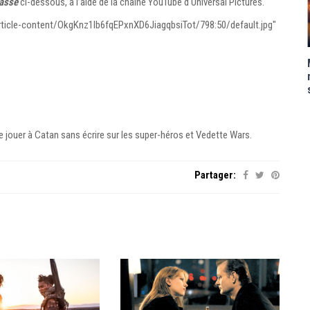
asse
ci-dessous, à l’aide de la chaîne YouTube d'Universal Pictures.
rticle-content/OkgKnz1lb6fqEPxnXD6JiagqbsiTot/798:50/default.jpg"
e jouer à Catan sans écrire sur les super-héros et Vedette Wars.
Partager: