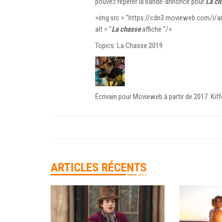
pouvez repérer la bande-annonce pour
La ch
<img src = "https://cdn3.movieweb.com/i/a
alt = "
La chasse
affiche "/>
Topics: La Chasse 2019
Écrivain pour Movieweb à partir de 2017. Kiff
ARTICLES RÉCENTS