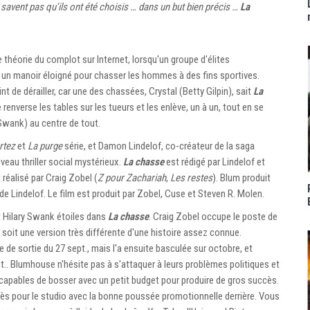
e savent pas qu'ils ont été choisis … dans un but bien précis …
La
théorie du complot sur Internet, lorsqu'un groupe d'élites
s un manoir éloigné pour chasser les hommes à des fins sportives.
int de dérailler, car une des chassées, Crystal (Betty Gilpin), sait
La
e renverse les tables sur les tueurs et les enlève, un à un, tout en se
Swank) au centre de tout.
rtez
et
La purge
série, et Damon Lindelof, co-créateur de la saga
uveau thriller social mystérieux.
La chasse
est rédigé par Lindelof et
 réalisé par Craig Zobel (
Z pour Zachariah
,
Les restes
). Blum produit
 Lindelof. Le film est produit par Zobel, Cuse et Steven R. Molen.
t Hilary Swank étoiles dans
La chasse
. Craig Zobel occupe le poste de
e soit une version très différente d'une histoire assez connue.
 de sortie du 27 sept., mais l'a ensuite basculée sur octobre, et
pt.. Blumhouse n'hésite pas à s'attaquer à leurs problèmes politiques et
 capables de bosser avec un petit budget pour produire de gros succès.
cès pour le studio avec la bonne poussée promotionnelle derrière. Vous