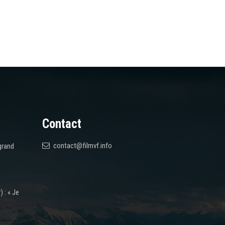
Contact
contact@filmvf.info
grand
 : « Je