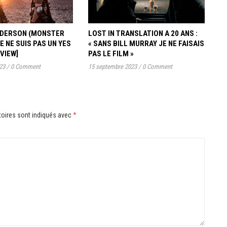
ANDERSON (MONSTER
LOST IN TRANSLATION A 20 ANS :
JE NE SUIS PAS UN YES
« SANS BILL MURRAY JE NE FAISAIS
RVIEW]
PAS LE FILM »
23
/
0 Comment
15 septembre 2023
/
0 Comment
oires sont indiqués avec
*