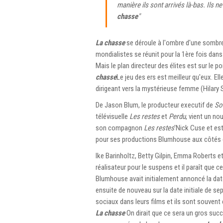
manière ils sont arrivés là-bas. Ils n
chasse
"
La chasse
se déroule à l'ombre d'une sombre 
mondialistes se réunit pour la 1ère fois dan
Mais le plan directeur des élites est sur le po
chasse
Le jeu des ers est meilleur qu'eux. Ell
dirigeant vers la mystérieuse femme (Hilary 
De Jason Blum, le producteur executif de
So
télévisuelle
Les restes
et
Perdu
, vient un no
son compagnon
Les restes
'Nick Cuse et est
pour ses productions Blumhouse aux côtés de
Ike Barinholtz, Betty Gilpin, Emma Roberts e
réalisateur pour le suspens et il paraît que c
Blumhouse avait initialement annoncé la date
ensuite de nouveau sur la date initiale de se
sociaux dans leurs films et ils sont souvent
La chasse
On dirait que ce sera un gros suc