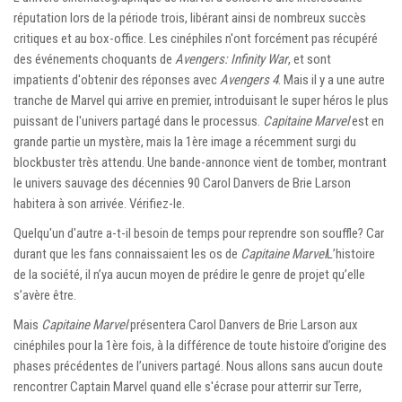
réputation lors de la période trois, libérant ainsi de nombreux succès
critiques et au box-office. Les cinéphiles n'ont forcément pas récupéré
des événements choquants de
Avengers: Infinity War
, et sont
impatients d'obtenir des réponses avec
Avengers 4
. Mais il y a une autre
tranche de Marvel qui arrive en premier, introduisant le super héros le plus
puissant de l'univers partagé dans le processus.
Capitaine Marvel
est en
grande partie un mystère, mais la 1ère image a récemment surgi du
blockbuster très attendu. Une bande-annonce vient de tomber, montrant
le univers sauvage des décennies 90 Carol Danvers de Brie Larson
habitera à son arrivée. Vérifiez-le.
Quelqu'un d'autre a-t-il besoin de temps pour reprendre son souffle? Car
durant que les fans connaissaient les os de
Capitaine Marvel
L’histoire
de la société, il n’ya aucun moyen de prédire le genre de projet qu’elle
s’avère être.
Mais
Capitaine Marvel
présentera Carol Danvers de Brie Larson aux
cinéphiles pour la 1ère fois, à la différence de toute histoire d’origine des
phases précédentes de l’univers partagé. Nous allons sans aucun doute
rencontrer Captain Marvel quand elle s'écrase pour atterrir sur Terre,