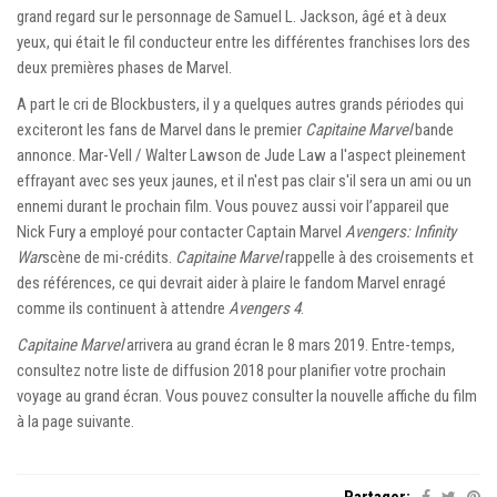
grand regard sur le personnage de Samuel L. Jackson, âgé et à deux
yeux, qui était le fil conducteur entre les différentes franchises lors des
deux premières phases de Marvel.
A part le cri de Blockbusters, il y a quelques autres grands périodes qui
exciteront les fans de Marvel dans le premier
Capitaine Marvel
bande
annonce. Mar-Vell / Walter Lawson de Jude Law a l'aspect pleinement
effrayant avec ses yeux jaunes, et il n'est pas clair s'il sera un ami ou un
ennemi durant le prochain film. Vous pouvez aussi voir l’appareil que
Nick Fury a employé pour contacter Captain Marvel
Avengers: Infinity
War
scène de mi-crédits.
Capitaine Marvel
rappelle à des croisements et
des références, ce qui devrait aider à plaire le fandom Marvel enragé
comme ils continuent à attendre
Avengers 4
.
Capitaine Marvel
arrivera au grand écran le 8 mars 2019. Entre-temps,
consultez notre liste de diffusion 2018 pour planifier votre prochain
voyage au grand écran. Vous pouvez consulter la nouvelle affiche du film
à la page suivante.