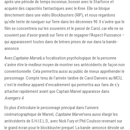
après une période de temps inconnue, bosser avec le Starforce et
acquérir des capacités fantastiques avec le Kree. Elle se bloque
directement dans une vidéo Blockbusters (RIP), et nous regardons
qu’elle tente de naviguer sur Terre dans les décennies 90. Il s’avère que le
film se concentrera sur les souvenirs et le passé de Carol, car elle ne se
souvient pas d'avoir grandi sur Terre et de regagner l'Aspect Puissance –
qui apparaissent toutes dans de brèves prises de vue dans la bande-
annonce.
Avec
Capitaine Marvel
La focalisation psychologique de la personne
s’avère être le meilleur moyen de montrer ses antécédents de façon non
conventionnelle. Cela permettra aussi au public de mieux appréhender le
personnage. Compte tenu de l'arrivée tardive de Carol Danvers au MCU,
c'est le meilleur appareil d'encadrement qui permettra aux fans de s'y
attacher rapidement avant que Captain Marvel apparaisse dans
Avengers 4
.
En plus d’introduire le personnage principal dans l’univers
cinématographique de Marvel,
Capitaine Marvel
sera aussi élargir les
antécédents de S.H.I.E.L.D., avec Nick Fury et Phil Coulson revenant sur
le grand écran pour le blockbuster prequel. La bande-annonce dévoile un