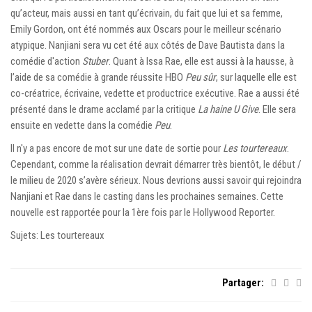
qu’acteur, mais aussi en tant qu’écrivain, du fait que lui et sa femme,
Emily Gordon, ont été nommés aux Oscars pour le meilleur scénario
atypique. Nanjiani sera vu cet été aux côtés de Dave Bautista dans la
comédie d'action
Stuber
. Quant à Issa Rae, elle est aussi à la hausse, à
l’aide de sa comédie à grande réussite HBO
Peu sûr
, sur laquelle elle est
co-créatrice, écrivaine, vedette et productrice exécutive. Rae a aussi été
présenté dans le drame acclamé par la critique
La haine U Give
. Elle sera
ensuite en vedette dans la comédie
Peu
.
Il n'y a pas encore de mot sur une date de sortie pour
Les tourtereaux
.
Cependant, comme la réalisation devrait démarrer très bientôt, le début /
le milieu de 2020 s’avère sérieux. Nous devrions aussi savoir qui rejoindra
Nanjiani et Rae dans le casting dans les prochaines semaines. Cette
nouvelle est rapportée pour la 1ère fois par le Hollywood Reporter.
Sujets: Les tourtereaux
Partager: