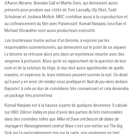
d'Aaron Abrams. Brendan Gall et Martin Gero, qui demeurent aussi
présents pour produire aux côtés de Tom Lassally, Oly Obst, Todd
Schulman et Jordana Mollick. MRC contribue aussi à la coproduction et
au cofinancement du film avec Paramount. Kumail Nanjiani, Issa Rae et
Michael Showalter sont aussi producteurs exécutifs.
Les tourtereaux
tourne autour d'un binome, à exposer par les
responsables susmentionnés, qui demeurent sur le point de se séparer.
Le binome se retrouve alors pris dans un mystérieux meurtre avec des
singeries à profusion. Alors qu’ils se rapprochent de la question de leur
nom et de la solution du litige, le duo doit aussi appréhender de quelle
manière, et espérons-le, leurs relations peuvent survivre la nuit. On dirait
qu'il peut y en avoir
Un rendez-vous poétique
et
Nuit de jeu
vibes dedans.
Rajoutez à cela un duo de comédiens très convaincant et cela deviendra
un package très prometteur.
Kumail Nanjiani est à la hausse à partir de quelques décennies. Il calcule
sur HBO
Silicon Valley
en plus d'avoir des parties de bits mémorables
dans des comédies telles que
Mike et Dave ont besoin de dates de
mariage
et
Renseignement central
. Mais c’est son métier sur The Big
Sick qui l’a particulièrement mis sur la carte, non seulement en tant