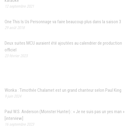
karaoké
12 septembre 2021
One This Is Us Personnage va faire beaucoup plus dans la saison 3
29 août 2018
Deux suites MCU auraient été ajoutées au calendrier de production
officiel
23 février 2023
Articles récents
Wonka : Timothée Chalamet est un grand chanteur selon Paul King
9 juin 2024
Paul W.S. Anderson (Monster Hunter) : « Je ne suis pas un yes man »
[interview]
16 septembre 2023