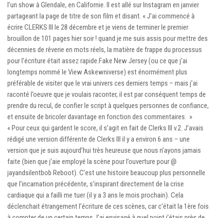
l’un show à Glendale, en Californie. Il est allé sur Instagram en janvier
partageant la page de titre de son film et disant. « J’ai commencé à
écrire CLERKS III le 28 décembre et je viens de terminer le premier
brouillon de 101 pages hier soir ! quand je me suis assis pour mettre des
décennies de rêverie en mots réels, la matière de frappe du processus
pour l’écriture était assez rapide.Fake New Jersey (ou ce que j’ai
longtemps nommé le View Askewniverse) est énormément plus
préférable de visiter que le vrai univers ces derniers temps – mais j’ai
raconté l’oeuvre que je voulais raconter, il est par conséquent temps de
prendre du recul, de confier le script à quelques personnes de confiance,
et ensuite de bricoler davantage en fonction des commentaires. »
« Pour ceux qui gardent le score, il s’agit en fait de Clerks III v.2. J’avais
rédigé une version différente de Clerks III il y a environ 6 ans – une
version que je suis aujourd’hui très heureuse que nous n’ayons jamais
faite (bien que j’aie employé la scène pour l’ouverture pour @
jayandsilentbob Reboot). C’est une histoire beaucoup plus personnelle
que l’incarnation précédente, s’inspirant directement de la crise
cardiaque qui a failli me tuer (il y a 3 ans le mois prochain). Cela
déclenchait étrangement l’écriture de ces scènes, car c’était la 1ère fois
à compter de un certain temps J’ai envisagé à quel point j’étais près de