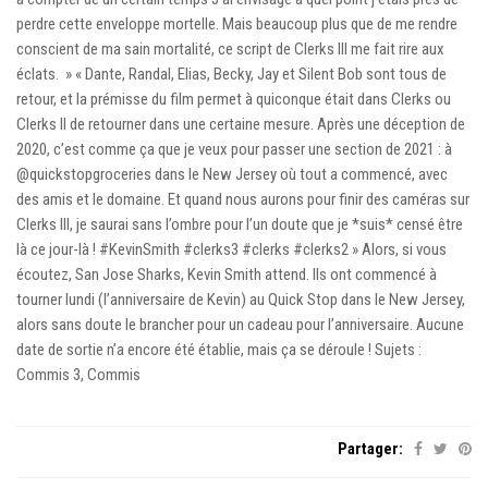
perdre cette enveloppe mortelle. Mais beaucoup plus que de me rendre
conscient de ma sain mortalité, ce script de Clerks III me fait rire aux
éclats. » « Dante, Randal, Elias, Becky, Jay et Silent Bob sont tous de
retour, et la prémisse du film permet à quiconque était dans Clerks ou
Clerks II de retourner dans une certaine mesure. Après une déception de
2020, c’est comme ça que je veux pour passer une section de 2021 : à
@quickstopgroceries dans le New Jersey où tout a commencé, avec
des amis et le domaine. Et quand nous aurons pour finir des caméras sur
Clerks III, je saurai sans l’ombre pour l’un doute que je *suis* censé être
là ce jour-là ! #KevinSmith #clerks3 #clerks #clerks2 » Alors, si vous
écoutez, San Jose Sharks, Kevin Smith attend. Ils ont commencé à
tourner lundi (l’anniversaire de Kevin) au Quick Stop dans le New Jersey,
alors sans doute le brancher pour un cadeau pour l’anniversaire. Aucune
date de sortie n’a encore été établie, mais ça se déroule ! Sujets :
Commis 3, Commis
Partager: