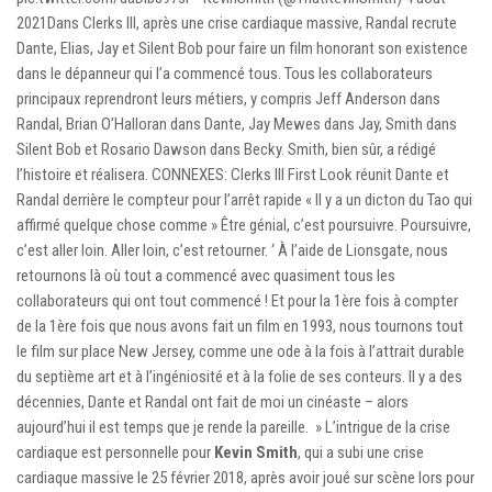
2021Dans Clerks III, après une crise cardiaque massive, Randal recrute
Dante, Elias, Jay et Silent Bob pour faire un film honorant son existence
dans le dépanneur qui l’a commencé tous. Tous les collaborateurs
principaux reprendront leurs métiers, y compris Jeff Anderson dans
Randal, Brian O’Halloran dans Dante, Jay Mewes dans Jay, Smith dans
Silent Bob et Rosario Dawson dans Becky. Smith, bien sûr, a rédigé
l’histoire et réalisera. CONNEXES: Clerks III First Look réunit Dante et
Randal derrière le compteur pour l’arrêt rapide « Il y a un dicton du Tao qui
affirmé quelque chose comme » Être génial, c’est poursuivre. Poursuivre,
c’est aller loin. Aller loin, c’est retourner. ‘ À l’aide de Lionsgate, nous
retournons là où tout a commencé avec quasiment tous les
collaborateurs qui ont tout commencé ! Et pour la 1ère fois à compter
de la 1ère fois que nous avons fait un film en 1993, nous tournons tout
le film sur place New Jersey, comme une ode à la fois à l’attrait durable
du septième art et à l’ingéniosité et à la folie de ses conteurs. Il y a des
décennies, Dante et Randal ont fait de moi un cinéaste – alors
aujourd’hui il est temps que je rende la pareille. » L’intrigue de la crise
cardiaque est personnelle pour
Kevin Smith
, qui a subi une crise
cardiaque massive le 25 février 2018, après avoir joué sur scène lors pour