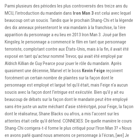
Parmi plusieurs des périodes les plus controversés des treize ans du
MCU, l’introduction du mandarin dans
Iron Man 3
est celui avec lequel
beaucoup ont un soucis. Tandis que le prochain Shang-Chi et la légende
des dix anneaux présenteront le vrai mandarin à la franchise, la 1ère
apparition du personnage a eu lieu en 2013 Iron Man 3. Joué par Ben
Kingsley, le personnage a commencé le film en tant que personnage
terroriste, complotant contre aux États-Unis, mais à la fin, il avait été
exposé en tant qu’acteur nommé Trevor, qui avait été employé par
Aldrich Killian de Guy Pearce pour jouer le rôle du mandarin. Après
quasiment une décennie, Marvel et le boss
Kevin Feige
reçoivent
forcément un certain nombre de plaintes sur la façon dont le
personnage est employé et largué tel qu’il était, mais Feige n’a aucun
soucis avec la façon dont l’intrigue est exécutée. Bien qu’il y ait eu
beaucoup de débats sur la façon dont le mandarin peut être employé
sans être juste un autre méchant d’asie stéréotypé, pour Feige, la façon
dont le réalisateur, Shane Blacks ou afros, a mis l’accent sur les
attentes était celle qu’il défend. CONNEXES: De quelle manière le cours
Shang-Chi corrigera-t-il forme le plus critiqué pour l’Iron Man 3? « Nous
en avons parlé quand nous amenons ce personnage à l’écran, [we] Je