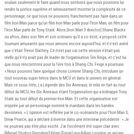
voulais seulement le faire quand nous sentions que nous pouvions lui
rendre la justice suprême et sérieusement montrer la complexité de ce
personnage, ce que nous ne pouvions franchement pas faire dans un
film Iron Man parce qu’un film Iron Man parle pour l’Iron Man; un film pour
l’Iron Man parle de Tony Stark. Alors [Iron Man 3 director] Shane Blacks
ou afros, dans son film et son scénario qu’il a co-écrit, a proposé cette
tournure amusante que nous aimons encore aujourd’hui, et il s’est avéré
que c’était Trevor Slattery. Ce n’est pas car cette version n’était pas
réelle qu’il n’y avait pas de leader de l’organisation Ten Rings, et c’est lui
que nous rencontrons pour la 1ère fois à Shang-Chi. Feige a poursuivi.
« Nous pouvons faire quelque chose comme Shang-Chi, introduire un
tout nouveau super héros dans le MCU et dans le univers en général.
Mais ce sous-titre, La Légende des Dix Anneaux, le relie en fait au tout
début du MCU, les Dix Anneaux étant l’organisation qui a kidnappé Tony
Stark au tout début du premier Iron Man. Et cette organisation est
inspirée par un personnage nommé le mandarin dans les bandes
dessinées. » L’opinion est reflétée par le co-scénariste pour l’Iron Man 3,
Drew Pearce, qui a déclaré à Inverse dans une interview précédente : « Je
ne pourrais pas être plus excité. J’ai forcément été super clair avec
[Marvel Studios President] Kévin [Feige] que Killian coopère un ancien