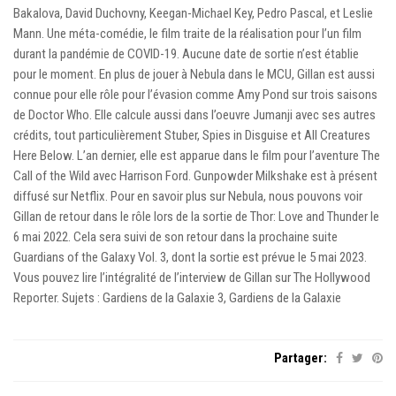
Bakalova, David Duchovny, Keegan-Michael Key, Pedro Pascal, et Leslie
Mann. Une méta-comédie, le film traite de la réalisation pour l’un film
durant la pandémie de COVID-19. Aucune date de sortie n’est établie
pour le moment. En plus de jouer à Nebula dans le MCU, Gillan est aussi
connue pour elle rôle pour l’évasion comme Amy Pond sur trois saisons
de Doctor Who. Elle calcule aussi dans l’oeuvre Jumanji avec ses autres
crédits, tout particulièrement Stuber, Spies in Disguise et All Creatures
Here Below. L’an dernier, elle est apparue dans le film pour l’aventure The
Call of the Wild avec Harrison Ford. Gunpowder Milkshake est à présent
diffusé sur Netflix. Pour en savoir plus sur Nebula, nous pouvons voir
Gillan de retour dans le rôle lors de la sortie de Thor: Love and Thunder le
6 mai 2022. Cela sera suivi de son retour dans la prochaine suite
Guardians of the Galaxy Vol. 3, dont la sortie est prévue le 5 mai 2023.
Vous pouvez lire l’intégralité de l’interview de Gillan sur The Hollywood
Reporter. Sujets : Gardiens de la Galaxie 3, Gardiens de la Galaxie
Partager: