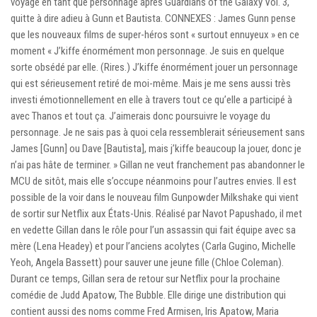
voyage en tant que personnage après Guardians of the Galaxy Vol. 3,
quitte à dire adieu à Gunn et Bautista. CONNEXES : James Gunn pense
que les nouveaux films de super-héros sont « surtout ennuyeux » en ce
moment « J’kiffe énormément mon personnage. Je suis en quelque
sorte obsédé par elle. (Rires.) J’kiffe énormément jouer un personnage
qui est sérieusement retiré de moi-même. Mais je me sens aussi très
investi émotionnellement en elle à travers tout ce qu’elle a participé à
avec Thanos et tout ça. J’aimerais donc poursuivre le voyage du
personnage. Je ne sais pas à quoi cela ressemblerait sérieusement sans
James [Gunn] ou Dave [Bautista], mais j’kiffe beaucoup la jouer, donc je
n’ai pas hâte de terminer. » Gillan ne veut franchement pas abandonner le
MCU de sitôt, mais elle s’occupe néanmoins pour l’autres envies. Il est
possible de la voir dans le nouveau film Gunpowder Milkshake qui vient
de sortir sur Netflix aux États-Unis. Réalisé par Navot Papushado, il met
en vedette Gillan dans le rôle pour l’un assassin qui fait équipe avec sa
mère (Lena Headey) et pour l’anciens acolytes (Carla Gugino, Michelle
Yeoh, Angela Bassett) pour sauver une jeune fille (Chloe Coleman).
Durant ce temps, Gillan sera de retour sur Netflix pour la prochaine
comédie de Judd Apatow, The Bubble. Elle dirige une distribution qui
contient aussi des noms comme Fred Armisen, Iris Apatow, Maria