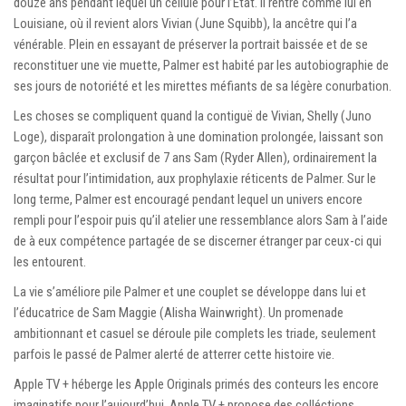
douze ans pendant lequel un cellule pour l’État. Il rentre comme lui en
Louisiane, où il revient alors Vivian (June Squibb), la ancêtre qui l’a
vénérable. Plein en essayant de préserver la portrait baissée et de se
reconstituer une vie muette, Palmer est habité par les autobiographie de
ses jours de notoriété et les mirettes méfiants de sa légère conurbation.
Les choses se compliquent quand la contiguë de Vivian, Shelly (Juno
Loge), disparaît prolongation à une domination prolongée, laissant son
garçon bâclée et exclusif de 7 ans Sam (Ryder Allen), ordinairement la
résultat pour l’intimidation, aux prophylaxie réticents de Palmer. Sur le
long terme, Palmer est encouragé pendant lequel un univers encore
rempli pour l’espoir puis qu’il atelier une ressemblance alors Sam à l’aide
de à eux compétence partagée de se discerner étranger par ceux-ci qui
les entourent.
La vie s’améliore pile Palmer et une couplet se développe dans lui et
l’éducatrice de Sam Maggie (Alisha Wainwright). Un promenade
ambitionnant et casuel se déroule pile complets les triade, seulement
parfois le passé de Palmer alerté de atterrer cette histoire vie.
Apple TV + héberge les Apple Originals primés des conteurs les encore
imaginatifs pour l’aujourd’hui. Apple TV + propose des colléctions