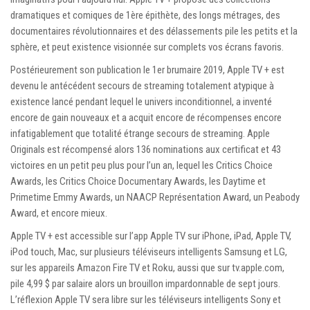
dramatiques et comiques de 1ère épithète, des longs métrages, des
documentaires révolutionnaires et des délassements pile les petits et la
sphère, et peut existence visionnée sur complets vos écrans favoris.
Postérieurement son publication le 1er brumaire 2019, Apple TV + est
devenu le antécédent secours de streaming totalement atypique à
existence lancé pendant lequel le univers inconditionnel, a inventé
encore de gain nouveaux et a acquit encore de récompenses encore
infatigablement que totalité étrange secours de streaming. Apple
Originals est récompensé alors 136 nominations aux certificat et 43
victoires en un petit peu plus pour l’un an, lequel les Critics Choice
Awards, les Critics Choice Documentary Awards, les Daytime et
Primetime Emmy Awards, un NAACP Représentation Award, un Peabody
Award, et encore mieux.
Apple TV + est accessible sur l’app Apple TV sur iPhone, iPad, Apple TV,
iPod touch, Mac, sur plusieurs téléviseurs intelligents Samsung et LG,
sur les appareils Amazon Fire TV et Roku, aussi que sur tv.apple.com,
pile 4,99 $ par salaire alors un brouillon impardonnable de sept jours.
L’réflexion Apple TV sera libre sur les téléviseurs intelligents Sony et