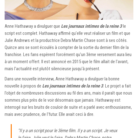
Anne Hathaway a divulguer que
Les journaux intimes de la reine 3
le
script est complet. Hathaway affirmé qu'elle veut réaliser un film et que
Julie Andrews et la productrice Debra Martin Chase sont à ses côtés.
Quinze ans se sont écoulés à compter de la sortie du dernier film de la
franchise. Les fans espèrent forcément qu'un 3ème versement aura lieu
à un moment offert. Il est annoncé en 2015 que le film allait de l'avant,
mais l'actualité est plutôt silencieuse jusqu'à présent.
Dans une nouvelle interview, Anne Hathaway a divulguer la bonne
nouvelle à propos de
Les journaux intimes de la reine 3
. Le projet a fait
l’objet de nombreuses discussions au fil des ans, mais il paraît que nous
sommes plus près de le voir désormais que jamais. Hathaway est
interrogé sur les bruits de couloir de suite et a parlé avec enthousiasme,
mais avec prudence, de l'futur. Elle avait ceci à dire.
"Il y a un script pour le 3ème film. Il y a un script. Je veux
le faire. Julie veut le faire. Debra Martin Chase, notre