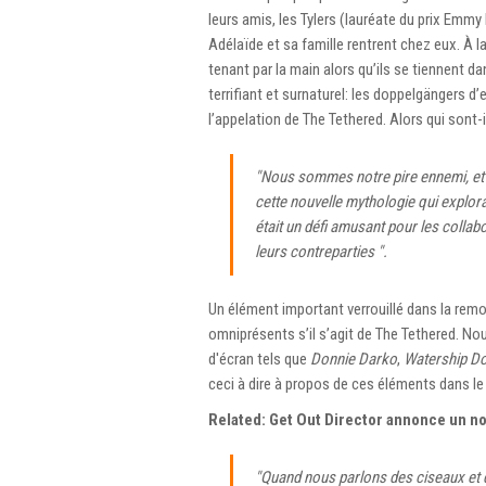
leurs amis, les Tylers (lauréate du prix Emm
Adélaïde et sa famille rentrent chez eux. À l
tenant par la main alors qu’ils se tiennent d
terrifiant et surnaturel: les doppelgängers
l’appelation de The Tethered. Alors qui sont
"Nous sommes notre pire ennemi, et c
cette nouvelle mythologie qui explorai
était un défi amusant pour les collab
leurs contreparties ".
Un élément important verrouillé dans la remor
omniprésents s’il s’agit de The Tethered. No
d'écran tels que
Donnie Darko
,
Watership D
ceci à dire à propos de ces éléments dans le 
Related: Get Out Director annonce un nou
"Quand nous parlons des ciseaux et d