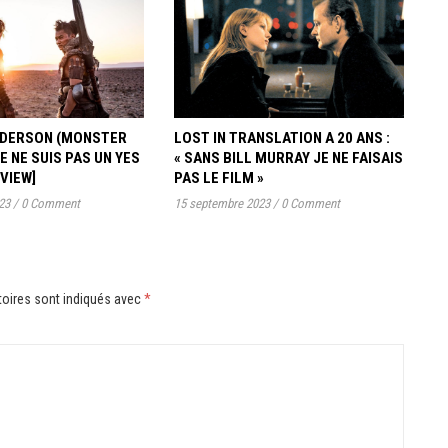
ANDERSON (MONSTER
LOST IN TRANSLATION A 20 ANS :
JE NE SUIS PAS UN YES
« SANS BILL MURRAY JE NE FAISAIS
RVIEW]
PAS LE FILM »
23
/
0 Comment
15 septembre 2023
/
0 Comment
oires sont indiqués avec
*