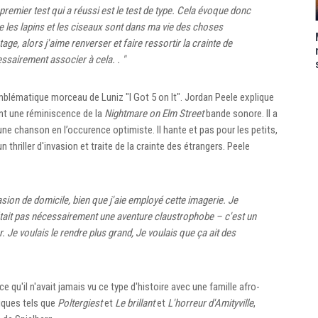
premier test qui a réussi est le test de type. Cela évoque donc
ue les lapins et les ciseaux sont dans ma vie des choses
ge, alors j'aime renverser et faire ressortir la crainte de
sairement associer à cela. . "
lématique morceau de Luniz "I Got 5 on It". Jordan Peele explique
ant une réminiscence de la
Nightmare on Elm Street
bande sonore. Il a
ne chanson en l’occurence optimiste. Il hante et pas pour les petits,
n thriller d'invasion et traite de la crainte des étrangers. Peele
asion de domicile, bien que j'aie employé cette imagerie. Je
'était pas nécessairement une aventure claustrophobe – c'est un
 Je voulais le rendre plus grand, Je voulais que ça ait des
ce qu'il n'avait jamais vu ce type d'histoire avec une famille afro-
siques tels que
Poltergiest
et
Le brillant
et
L'horreur d'Amityville
,