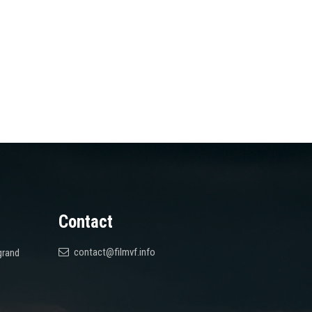
Contact
contact@filmvf.info
grand