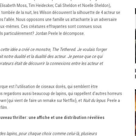
y Elisabeth Moss, Tim Heidecker, Cali Sheldon et Noelle Sheldon),
a tombée de la nuit, les Wilson découvrent la silhouette de 4 acteur se
ans l’allée. Nous opposons une famille us attachante à un adversaire
 d’eux-mêmes. Ces créatures effrayantes sont connues sous
-ils particulièrement? Jordan Peele le décompose.
ette idée a créé ce monstre, The Tethered. Je voulais forger
t notre dualité et la dualité des acteur. Je pense que ce qui
orateurs était de découvrir la connexions entre les acteur et
que est l’utilisation de ciseaux dorés, qui semblent être
us regardons aussi beaucoup de lapins, qui rappellent d'autres horreurs
own
(qui vient de faire un remake sur Netflix}, et
Nuit du lepus
. Peele a
film.
veau thriller: une affiche et une distribution révélées
es lapins, pour chaque choix comme celui-là, plusieurs