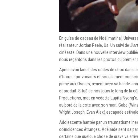
En guise de cadeau de Noël matinal, Univer
réalisateur Jordan Peele, Us. Un suivi de
Sort
cinéaste. Dans une nouvelle interview publ
nous regardons dans les photos du premier reg
Après avoir lancé des ondes de choc dans la
d'horreur provocants et socialement conscie
primé aux Oscars, revient avec sa bande-anno
et produit. Situé de nos jours le long de la 
Productions, met en vedette Lupita Nyong'o, 
au bord de la cote avec son mari, Gabe (Win
Wright Joseph, Evan Alex) escapade estivale 
Adolescente hantée par un traumatisme inexp
coïncidences étranges, Adélaïde sent sa para
certaine que quelque chose de grave va arriv