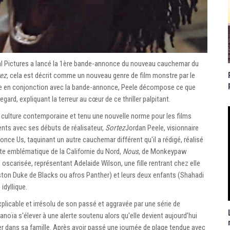
sal Pictures a lancé la 1ère bande-annonce du nouveau cauchemar du
ez
, cela est décrit comme un nouveau genre de film monstre par le
iée en conjonction avec la bande-annonce, Peele décompose ce que
ard, expliquant la terreur au cœur de ce thriller palpitant.
 culture contemporaine et tenu une nouvelle norme pour les films
nts avec ses débuts de réalisateur,
Sortez
Jordan Peele, visionnaire
nce Us, taquinant un autre cauchemar différent qu'il a rédigé, réalisé
côte emblématique de la Californie du Nord,
Nous
, de Monkeypaw
oscarisée, représentant Adelaide Wilson, une fille rentrant chez elle
ston Duke de Blacks ou afros Panther) et leurs deux enfants (Shahadi
idyllique.
licable et irrésolu de son passé et aggravée par une série de
noïa s'élever à une alerte soutenu alors qu'elle devient aujourd’hui
er dans sa famille. Après avoir passé une journée de plage tendue avec