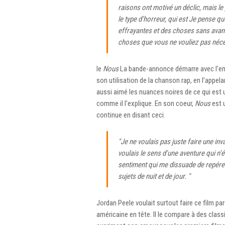
raisons ont motivé un déclic, mais le 
le type d'horreur, qui est Je pense q
effrayantes et des choses sans avanta
choses que vous ne vouliez pas néces
le
Nous
La bande-annonce démarre avec l'emb
son utilisation de la chanson rap, en l’appel
aussi aimé les nuances noires de ce qui est u
comme il l'explique. En son coeur,
Nous
est u
continue en disant ceci.
"Je ne voulais pas juste faire une inv
voulais le sens d'une aventure qui n
sentiment qui me dissuade de repérer.
sujets de nuit et de jour. "
Jordan Peele voulait surtout faire ce film par
américaine en tête. Il le compare à des clas