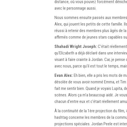
distance, où vous pouvez forcément dénicher
avec le personnage aussi.
Nous sommes ensuite passés aux membres pl
Alex, qui jouent les petits de cette famille. 
réussi à retenir des membres plus âgés de l
affirmés comme de jeunes stars capables su
Shahadi Wright Joseph:
C'était réellement
qu'Elizabeth a déjà déclaré dans une intervie
visant à faire crainte à Jordan. Car, je pense
avec nous, parce qu'il est tout le temps, mais
Evan Alex:
Eh bien, elle a pris les mots de 
désolée de vous avoir nommé Emma, ​​et Tim et
fait me sentir bien. Quand je voyais Lupita, de
scènes. Alors ça m'a beaucoup aidé. Je vous 
chacun d'entre eux et c'était réellement amu
À la continuité de la 1ère projection du film, 
hashtag concerne les membres de la communau
projections spéciales. Jordan Peele est inte