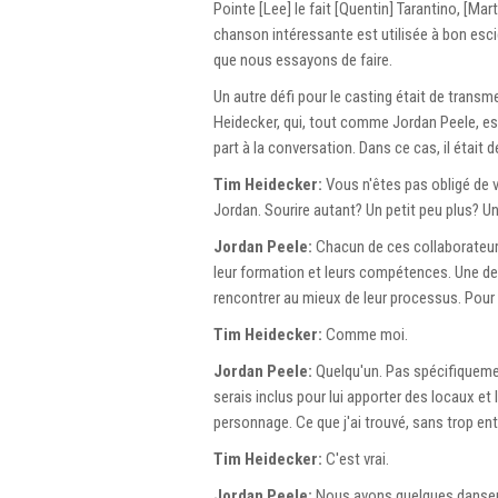
Pointe [Lee] le fait [Quentin] Tarantino, [Ma
chanson intéressante est utilisée à bon escie
que nous essayons de faire.
Un autre défi pour le casting était de trans
Heidecker, qui, tout comme Jordan Peele, est
part à la conversation. Dans ce cas, il était
Tim Heidecker:
Vous n'êtes pas obligé de v
Jordan. Sourire autant? Un petit peu plus? U
Jordan Peele:
Chacun de ces collaborateurs
leur formation et leurs compétences. Une de
rencontrer au mieux de leur processus. Pou
Tim Heidecker:
Comme moi.
Jordan Peele:
Quelqu'un. Pas spécifiquement
serais inclus pour lui apporter des locaux et
personnage. Ce que j'ai trouvé, sans trop e
Tim Heidecker:
C'est vrai.
Jordan Peele:
Nous avons quelques danseurs