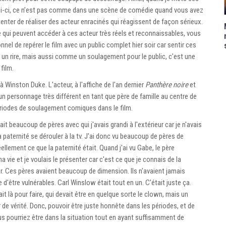
i-ci, ce n’est pas comme dans une scène de comédie quand vous avez
d’tenter de réaliser des acteur enracinés qui réagissent de façon sérieux.
e qui peuvent accéder à ces acteur très réels et reconnaissables, vous
el de repérer le film avec un public complet hier soir car sentir ces
n rire, mais aussi comme un soulagement pour le public, c'est une
film.
à Winston Duke. L'acteur, à l'affiche de l'an dernier
Panthère noire
et
u un personnage très différent en tant que père de famille au centre de
 périodes de soulagement comiques dans le film.
t beaucoup de pères avec qui j'avais grandi à l'extérieur car je n'avais
 paternité se dérouler à la tv. J'ai donc vu beaucoup de pères de
éellement ce que la paternité était. Quand j'ai vu Gabe, le père
 vie et je voulais le présenter car c'est ce que je connais de la
er. Ces pères avaient beaucoup de dimension. Ils n'avaient jamais
te d'être vulnérables. Carl Winslow était tout en un. C'était juste ça.
ait là pour faire, qui devait être en quelque sorte le clown, mais un
de vérité. Donc, pouvoir être juste honnête dans les périodes, et de
us pourriez être dans la situation tout en ayant suffisamment de