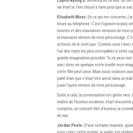
Lupita Nyong'o:
Amnesia en ce lieu. Je me r
vie était la 1ère chose à faire pour que je 
Elisabeth Moss:
En ce qui me concerne, j’a
heure au téléphone. C’est l’opinion la plus u
bonnes et des mauvaises versions de mon per
la mauvaise version de mon personnage. C'e
actrices ne le sont pas. Comme vous l'avez 
l'un des traits les plus incroyables à votre su
grande imagination possible. Tu ne peux rien f
avez donc en quelque sorte éveillé mon imagi
cette fille peut avoir. Mais nous voulions a
parlé était que c’était très ancré dans la ré
jouer l'autre version de mon personnage.
Suite à cela, la conversation est gérée vers 
maître de l’horreur moderne, était rencont
comptes, un concret film d’horreur, la comédi
de vue.
Jordan Peele:
D'une certaine manière, quan
vous créez cette mobile, le public est réell