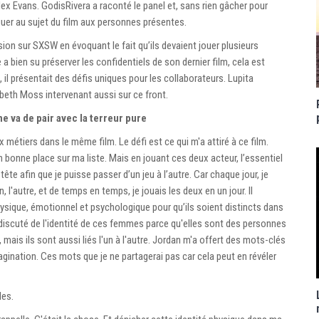
x Evans. GodisRivera a raconté le panel et, sans rien gâcher pour
ulguer au sujet du film aux personnes présentes.
on sur SXSW en évoquant le fait qu’ils devaient jouer plusieurs
a bien su préserver les confidentiels de son dernier film, cela est
 il présentait des défis uniques pour les collaborateurs. Lupita
eth Moss intervenant aussi sur ce front.
 va de pair avec la terreur pure
x métiers dans le même film. Le défi est ce qui m'a attiré à ce film.
n bonne place sur ma liste. Mais en jouant ces deux acteur, l’essentiel
 tête afin que je puisse passer d’un jeu à l’autre. Car chaque jour, je
 l'autre, et de temps en temps, je jouais les deux en un jour. Il
hysique, émotionnel et psychologique pour qu’ils soient distincts dans
iscuté de l'identité de ces femmes parce qu'elles sont des personnes
mais ils sont aussi liés l'un à l'autre. Jordan m'a offert des mots-clés
agination. Ces mots que je ne partagerai pas car cela peut en révéler
les.