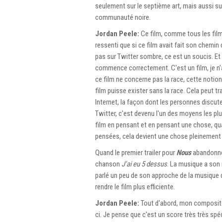
seulement sur le septième art, mais aussi sur
communauté noire.
Jordan Peele:
Ce film, comme tous les films
ressenti que si ce film avait fait son chemin
pas sur Twitter sombre, ce est un soucis. Et
commence correctement. C'est un film, je n'av
ce film ne concerne pas la race, cette notion m
film puisse exister sans la race. Cela peut tr
Internet, la façon dont les personnes discuten
Twitter, c'est devenu l'un des moyens les plu
film en pensant et en pensant une chose, qu
pensées, cela devient une chose pleinement di
Quand le premier trailer pour
Nous
abandonné,
chanson
J'ai eu 5 dessus
. La musique a son 
parlé un peu de son approche de la musique da
rendre le film plus efficiente.
Jordan Peele:
Tout d'abord, mon compositeu
ci. Je pense que c'est un score très très spé