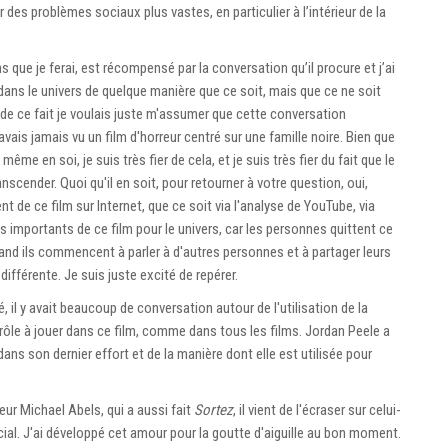
 des problèmes sociaux plus vastes, en particulier à l’intérieur de la
 que je ferai, est récompensé par la conversation qu’il procure et j’ai
 dans le univers de quelque manière que ce soit, mais que ce ne soit
 de ce fait je voulais juste m'assumer que cette conversation
ais jamais vu un film d'horreur centré sur une famille noire. Bien que
ême en soi, je suis très fier de cela, et je suis très fier du fait que le
anscender. Quoi qu'il en soit, pour retourner à votre question, oui,
t de ce film sur Internet, que ce soit via l'analyse de YouTube, via
s importants de ce film pour le univers, car les personnes quittent ce
and ils commencent à parler à d'autres personnes et à partager leurs
fférente. Je suis juste excité de repérer.
 il y avait beaucoup de conversation autour de l'utilisation de la
rôle à jouer dans ce film, comme dans tous les films. Jordan Peele a
ns son dernier effort et de la manière dont elle est utilisée pour
r Michael Abels, qui a aussi fait
Sortez
, il vient de l'écraser sur celui-
cial. J'ai développé cet amour pour la goutte d'aiguille au bon moment.