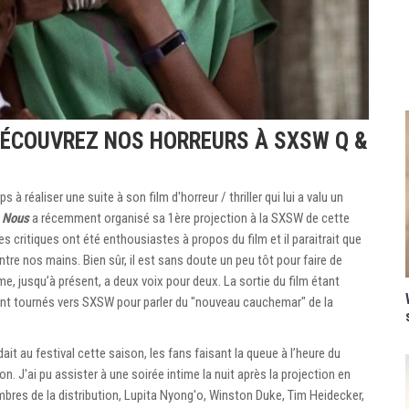
DÉCOUVREZ NOS HORREURS À SXSW Q &
 réaliser une suite à son film d'horreur / thriller qui lui a valu un
n
Nous
a récemment organisé sa 1ère projection à la SXSW de cette
es critiques ont été enthousiastes à propos du film et il paraitrait que
re nos mains. Bien sûr, il est sans doute un peu tôt pour faire de
e, jusqu’à présent, a deux voix pour deux. La sortie du film étant
ont tournés vers SXSW pour parler du "nouveau cauchemar" de la
ait au festival cette saison, les fans faisant la queue à l’heure du
on. J'ai pu assister à une soirée intime la nuit après la projection en
bres de la distribution, Lupita Nyong'o, Winston Duke, Tim Heidecker,