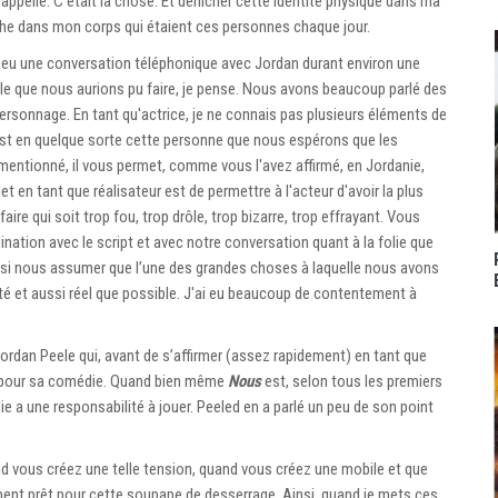
appelle. C'était la chose. Et dénicher cette identité physique dans ma
sache dans mon corps qui étaient ces personnes chaque jour.
i eu une conversation téléphonique avec Jordan durant environ une
tile que nous aurions pu faire, je pense. Nous avons beaucoup parlé des
sonnage. En tant qu'actrice, je ne connais pas plusieurs éléments de
st en quelque sorte cette personne que nous espérons que les
mentionné, il vous permet, comme vous l'avez affirmé, en Jordanie,
jet en tant que réalisateur est de permettre à l'acteur d'avoir la plus
aire qui soit trop fou, trop drôle, trop bizarre, trop effrayant. Vous
nation avec le script et avec notre conversation quant à la folie que
ussi nous assumer que l’une des grandes choses à laquelle nous avons
alité et aussi réel que possible. J'ai eu beaucoup de contentement à
Jordan Peele qui, avant de s’affirmer (assez rapidement) en tant que
ré pour sa comédie. Quand bien même
Nous
est, selon tous les premiers
e a une responsabilité à jouer. Peeled en a parlé un peu de son point
d vous créez une telle tension, quand vous créez une mobile et que
ement prêt pour cette soupape de desserrage. Ainsi, quand je mets ces