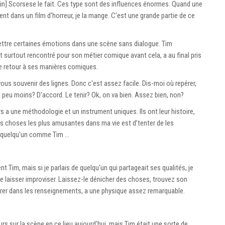
rtin] Scorsese le fait. Ces type sont des influences énormes. Quand une
nt dans un film d'horreur, je la mange. C'est une grande partie de ce
mettre certaines émotions dans une scène sans dialogue. Tim
 surtout rencontré pour son métier comique avant cela, a au final pris
 de retour à ses manières comiques.
ous souvenir des lignes. Donc c'est assez facile. Dis-moi où repérer,
n peu moins? D'accord. Le tenir? Ok, on va bien. Assez bien, non?
 a une méthodologie et un instrument uniques. Ils ont leur histoire,
s choses les plus amusantes dans ma vie est d’tenter de les
r quelqu'un comme Tim …
 Tim, mais si je parlais de quelqu'un qui partageait ses qualités, je
 le laisser improviser. Laissez-le dénicher des choses, trouvez son
ntrer dans les renseignements, a une physique assez remarquable.
 sur la scène en ce lieu aujourd'hui, mais Tim était une sorte de