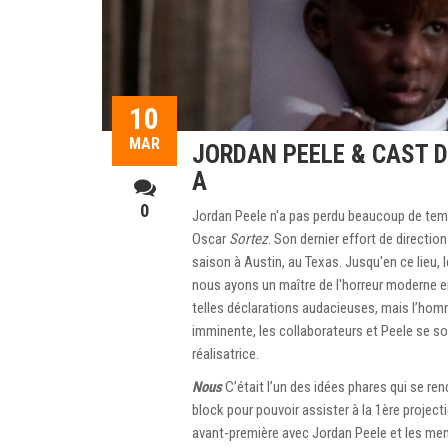
10
MAR
JORDAN PEELE & CAST 
A
0
Jordan Peele n'a pas perdu beaucoup de temps à
Oscar
Sortez
. Son dernier effort de directio
saison à Austin, au Texas. Jusqu'en ce lieu, l
nous ayons un maître de l'horreur moderne ent
telles déclarations audacieuses, mais l’homm
imminente, les collaborateurs et Peele se s
réalisatrice.
Nous
C’était l’un des idées phares qui se rend
block pour pouvoir assister à la 1ère projecti
avant-première avec Jordan Peele et les mem