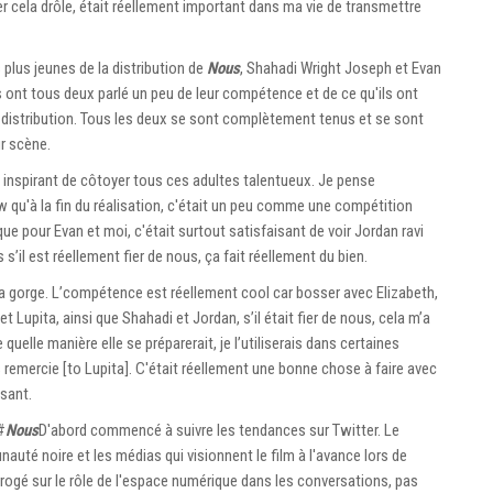
 cela drôle, était réellement important dans ma vie de transmettre
us jeunes de la distribution de
Nous
, Shahadi Wright Joseph et Evan
Ils ont tous deux parlé un peu de leur compétence et de ce qu'ils ont
a distribution. Tous les deux se sont complètement tenus et se sont
r scène.
 inspirant de côtoyer tous ces adultes talentueux. Je pense
w qu'à la fin du réalisation, c'était un peu comme une compétition
 que pour Evan et moi, c'était surtout satisfaisant de voir Jordan ravi
 s’il est réellement fier de nous, ça fait réellement du bien.
ma gorge. L’compétence est réellement cool car bosser avec Elizabeth,
 Lupita, ainsi que Shahadi et Jordan, s’il était fier de nous, cela m’a
 quelle manière elle se préparerait, je l’utiliserais dans certaines
remercie [to Lupita]. C'était réellement une bonne chose à faire avec
sant.
#
Nous
D'abord commencé à suivre les tendances sur Twitter. Le
té noire et les médias qui visionnent le film à l'avance lors de
rrogé sur le rôle de l'espace numérique dans les conversations, pas