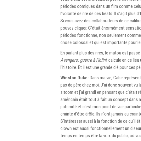
périodes comiques dans un film comme celu
l’volonté de rire de ces beats. Il s’agit plus 
Si vous avez des collaborateurs de ce calibr
pouvez cliquer. C'était énormément sensationn
périodes fonctionne, non seulement comme u
chose colossal et qui est importante pour le 
En parlant plus des rires, le matou est passé 
Avengers: guerre à l'infini
, calcule en ce lie
l'histoire. Et il est une grande clé pour ces
Winston Duke:
Dans ma vie, Gabe représentai
pas de père chez moi. J'ai donc souvent vu la
sitcom et j'ai grandi en pensant que c'était r
américain était tout à fait un concept dans ma
paternité et c'est mon point de vue particuli
crainte d'être drôle. Ils n'ont jamais eu crain
S'intéresser aussi à la fonction de ce qu'il ét
clown est aussi fonctionnellement un diseur 
temps en temps être la voix du public, où vo