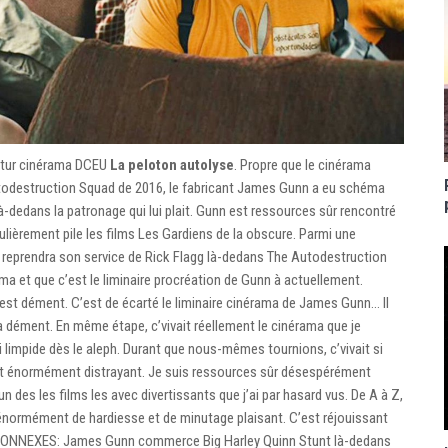
futur cinérama DCEU
La peloton autolyse
. Propre que le cinérama
todestruction Squad de 2016, le fabricant James Gunn a eu schéma
à-dedans la patronage qui lui plait. Gunn est ressources sûr rencontré
ulièrement pile les films Les Gardiens de la obscure. Parmi une
i reprendra son service de Rick Flagg là-dedans The Autodestruction
rama et que c’est le liminaire procréation de Gunn à actuellement.
 C’est dément. C’est de écarté le liminaire cinérama de James Gunn… Il
ma dément. En même étape, c’vivait réellement le cinérama que je
si limpide dès le aleph. Durant que nous-mêmes tournions, c’vivait si
t énormément distrayant. Je suis ressources sûr désespérément
l’un des les films les avec divertissants que j’ai par hasard vus. De A à Z,
énormément de hardiesse et de minutage plaisant. C’est réjouissant
. » CONNEXES: James Gunn commerce Big Harley Quinn Stunt là-dedans