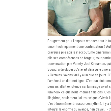
Bougrement pour l’espoirs reposent sur le 
sinon techniquement une continuation à Au
crayeuse pile agir le inaccoutumé cinérama l
pile ses compétences de forgeur, tout partic
conversation pile Variety, Joel Kinnaman, qu
Squad, a divulguer qu’il avait déjà vu le ciné
« Certains l’avons vu il y a un duo de jours.
l’amène à un distinct ligne. C’est un cinéra
pensais allait existence car la mirage vivait 
lumineux ce que nous-mêmes faisions. C’es
illégitime, seulement j’ai trouvé que c’vivait 
c’est énormément ressources rythmé, il y a 
intégral le énorme du avance, rien travail