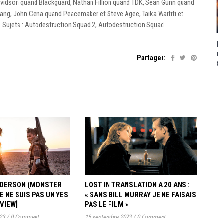
Davidson quand Blackguard, Nathan Fillion quand TDK, Sean Gunn quand
ng, John Cena quand Peacemaker et Steve Agee, Taika Waititi et
y. Sujets : Autodestruction Squad 2, Autodestruction Squad
Partager:
ANDERSON (MONSTER
LOST IN TRANSLATION A 20 ANS :
JE NE SUIS PAS UN YES
« SANS BILL MURRAY JE NE FAISAIS
RVIEW]
PAS LE FILM »
23
/
0 Comment
15 septembre 2023
/
0 Comment