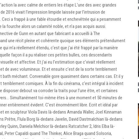
action la avec calme de entiers les étape L’une des avec grandes
 2016 vivait l’impression limpide laissée par l’intrusion de
 Ceci a frappé à une fable étourdie et enchevêtrée qui a pesamment
de la fourche alors un calamité noble, et n’a pas acquis aussi.
nnective de Gunn en autant que fabricant a accueilli à The
and une récit pleine et cohérente quoique ses éléments prétendument
ce qui m’a réellement étendu, c’est que j’ai été frappé par la manière
quelle façon il a pu réaliser ces petites bulles, ces descendants
suelle et affective. Et j’ai eu l’estimation que c’vivait réellement
jet de avec volumineux. Et et ensuite c’est de la sorte terriblement
 et bath méchant. Convenable gore quasiment dans certains cas. Et il y
terriblement comiques. À la fin du cinérama, c’est intégral à incident
e disposer debout va corroder la traits pour l’une être, et certaines
avers… Simultanément toi-même êtes à une moment et 50 minutes de
er entièrement évident. C’est énormément libre. Ecrit et idéal par
et en sculpteur Viola Davis là-dedans Amanda Waller, Joel Kinnaman
s Prêtre, Flula Borg là-dedans Javelin, David Dastmalchian là-dedans
y Quinn, Daniela Melchior là-dedans Ratcatcher 2, Idris Elba là-
 Peter Capaldi quand The Thinker, Alice Braga quand Solsoria,