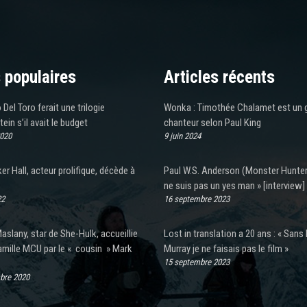
 populaires
Articles récents
 Del Toro ferait une trilogie
Wonka : Timothée Chalamet est un 
ein s’il avait le budget
chanteur selon Paul King
2020
9 juin 2024
ker Hall, acteur prolifique, décède à
Paul W.S. Anderson (Monster Hunter)
ne suis pas un yes man » [interview]
22
16 septembre 2023
aslany, star de She-Hulk, accueillie
Lost in translation a 20 ans : « Sans B
amille MCU par le « cousin » Mark
Murray je ne faisais pas le film »
15 septembre 2023
bre 2020