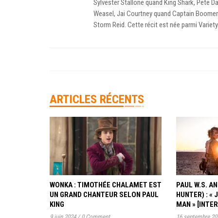
Sylvester Stallone quand King Shark, Pete 
Weasel, Jai Courtney quand Captain Boomera
Storm Reid. Cette récit est née parmi Variet
ARTICLES RÉCENTS
WONKA : TIMOTHÉE CHALAMET EST
PAUL W.S. 
UN GRAND CHANTEUR SELON PAUL
HUNTER) : « 
KING
MAN » [INTE
9 juin 2024
/
0 Comment
16 septembre 20