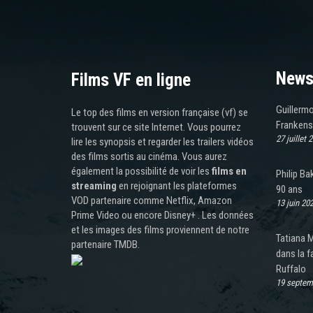
News
Films VF en ligne
Guillermo
Le top des films en version française (vf) se
Frankenst
trouvent sur ce site Internet. Vous pourrez
27 juillet 
lire les synopsis et regarder les trailers vidéos
des films sortis au cinéma. Vous aurez
également la possibilité de voir les
films en
Philip Ba
streaming
en rejoignant les plateformes
90 ans
VOD partenaire comme Netflix, Amazon
13 juin 20
Prime Video ou encore Disney+ . Les données
et les images des films proviennent de notre
Tatiana M
partenaire TMDB.
dans la f
Ruffalo
19 septem