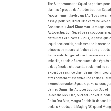
The Autodestruction Squad sa podium pour l’
plaintes à propos de Autodestruction Squad de
l’gouvernement là-dedans l’ADN du cinérama.
essayé pour l’équilibrer l’une certaine verve 
Continuateur
Joel Kinnaman
, la mirage co
Autodestruction Squad de se soupçonner qu
différentes et bizarres. « Puis, je pense que 
lequel ceci coulait, seulement de la sorte de 
périodes de mesure affective et de prosodie vi
transcendé. le type, et c’est devenu aussi su
imbécile, et risible à ressources des égards
a des périodes choquants, seulement ils sont 
évident de saisir ce chien de mer demi-dieu s
êtres contenant assemblé une aparté au tr
« Autodestruction Squad », ça va se soupçonn
James Gunn
, The Autodestruction Squad m
là-dedans Rick Flag, Michael Rooker là-dedan
Polka-Dot Man, Margot Robbie là-dedans Harle
dedans Bloodsport, Mayling NG quand Mongal,