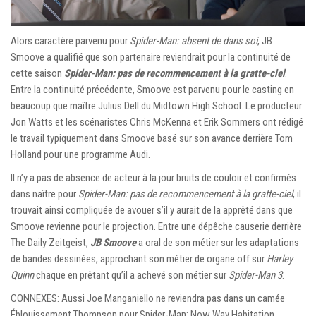
Alors caractère parvenu pour
Spider-Man: absent de dans soi
, JB
Smoove a qualifié que son partenaire reviendrait pour la continuité de
cette saison
Spider-Man: pas de recommencement à la gratte-ciel
.
Entre la continuité précédente, Smoove est parvenu pour le casting en
beaucoup que maître Julius Dell du Midtown High School. Le producteur
Jon Watts et les scénaristes Chris McKenna et Erik Sommers ont rédigé
le travail typiquement dans Smoove basé sur son avance derrière Tom
Holland pour une programme Audi.
Il n’y a pas de absence de acteur à la jour bruits de couloir et confirmés
dans naître pour
Spider-Man: pas de recommencement à la gratte-ciel
, il
trouvait ainsi compliquée de avouer s’il y aurait de la apprêté dans que
Smoove revienne pour le projection. Entre une dépêche causerie derrière
The Daily Zeitgeist,
JB Smoove
a oral de son métier sur les adaptations
de bandes dessinées, approchant son métier de organe off sur
Harley
Quinn
chaque en prêtant qu’il a achevé son métier sur
Spider-Man 3
.
CONNEXES: Aussi Joe Manganiello ne reviendra pas dans un camée
Éblouissement Thompson pour Spider-Man: Now Way Habitation