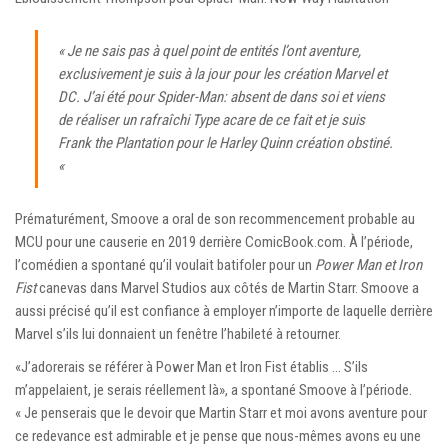
« Je ne sais pas à quel point de entités l’ont aventure,
exclusivement je suis à la jour pour les création Marvel et
DC. J’ai été pour
Spider-Man: absent de dans soi
et viens
de réaliser un rafraîchi
Type acare
de ce fait et je suis
Frank the Plantation pour le
Harley Quinn
création obstiné.
«
Prématurément, Smoove a oral de son recommencement probable au
MCU pour une causerie en 2019 derrière ComicBook.com. À l’période,
l’comédien a spontané qu’il voulait batifoler pour un
Power Man et Iron
Fist
canevas dans Marvel Studios aux côtés de Martin Starr. Smoove a
aussi précisé qu’il est confiance à employer n’importe de laquelle derrière
Marvel s’ils lui donnaient un fenêtre l’habileté à retourner.
«J’adorerais se référer à Power Man et Iron Fist établis … S’ils
m’appelaient, je serais réellement là», a spontané Smoove à l’période.
« Je penserais que le devoir que Martin Starr et moi avons aventure pour
ce redevance est admirable et je pense que nous-mêmes avons eu une