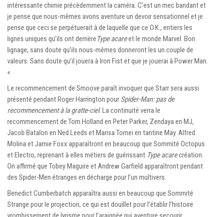
intéressante chimie précédemment la caméra. C’est un mec bandant et
je pense que nous-mêmes avons aventure un devoir sensationnel et je
pense que ceci se perpétuerait à de laquelle que ce O.K., entiers les
lignes uniques qu’ils ont derrière
Type acare
et le monde Marvel. Bon
lignage, sans doute qu’ils nous-mêmes donneront les un couple de
valeurs. Sans doute qu’il jouera à Iron Fist et que je jouerai à Power Man.
«
Le recommencement de Smoove paraît invoquer que Starr sera aussi
présenté pendant Roger Harrington pour
Spider-Man: pas de
recommencement à la gratte-ciel
. La continuité verra le
recommencement de Tom Holland en Peter Parker, Zendaya en MJ,
Jacob Batalon en Ned Leeds et Marisa Tomei en tantine May. Alfred
Molina et Jamie Foxx apparaîtront en beaucoup que Sommité Octopus
et Electro, reprenant à elles métiers de guérissant
Type acare
création.
On affirmé que Tobey Maguire et Andrew Garfield apparaîtront pendant
des Spider-Men étranges en décharge pour l’un multivers.
Benedict Cumberbatch apparaîtra aussi en beaucoup que Sommité
Strange pour le projection, ce qui est douillet pour l’établir l’histoire
vrombissement de lyrisme pour l’araignée qui aventure secourir