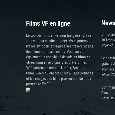
News
Films VF en ligne
Christian
Le top des films en version française (vf) se
qu’Americ
trouvent sur ce site Internet. Vous pourrez
12 juillet 
lire les synopsis et regarder les trailers vidéos
des films sortis au cinéma. Vous aurez
également la possibilité de voir les
films en
Le castin
streaming
en rejoignant les plateformes
grâce à J
VOD partenaire comme Netflix, Amazon
avoir as
Prime Video ou encore Disney+ . Les données
28 mai 20
et les images des films proviennent de notre
partenaire TMDB.
Comment 
Pym
9 mai 202