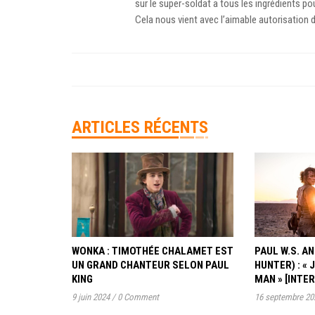
sur le super-soldat a tous les ingrédients p
Cela nous vient avec l’aimable autorisation 
ARTICLES RÉCENTS
WONKA : TIMOTHÉE CHALAMET EST
PAUL W.S. 
UN GRAND CHANTEUR SELON PAUL
HUNTER) : « 
KING
MAN » [INTE
9 juin 2024
/
0 Comment
16 septembre 20