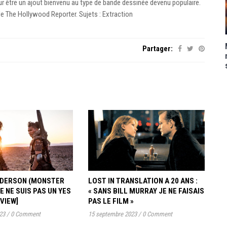
our être un ajout bienvenu au type de bande dessinée devenu populaire.
de The Hollywood Reporter. Sujets : Extraction
Partager:
ANDERSON (MONSTER
LOST IN TRANSLATION A 20 ANS :
JE NE SUIS PAS UN YES
« SANS BILL MURRAY JE NE FAISAIS
RVIEW]
PAS LE FILM »
23
/
0 Comment
15 septembre 2023
/
0 Comment