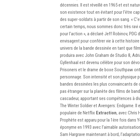
décennies. Il est réveillé en 1965 et est nat
son existence tout en évitant pour l’être cap
des super-soldats à partir de son sang. « C
certain temps, nous sommes donc très ravi de
pour l’action », a déclaré Jeff Robinov, PDG d
envisagent pour conférer vie à cette histoi
univers de la bande dessinée en tant que film 
produira avec John Graham de Studio 8, Adria
Gyllenhaal est devenu célèbre pour son dévo
Prisoners et le drame de boxe Southpaw ont pr
personnage. Son intensité et son physique po
bandes dessinées les plus convaincants de ce
pas étranger sur la planète des films de ban
cascadeur, apportant ses compétences à dive
The Winter Soldier et Avengers: Endgame. Il 
populaire de Netflix
Extraction
, avec Chris
Prophète est apparu pour la 1ère fois dans Y
éponyme en 1993 avec l’aimable autorisatio
Sam Hargrave maintenant à bord, l’adaptati