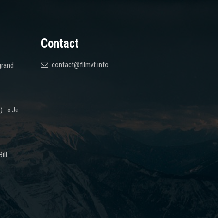
Contact
contact@filmvf.info
grand
 : « Je
ill