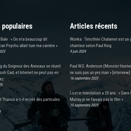
 populaires
Articles récents
 Bale : « On m’a beaucoup dit
Wonka : Timothée Chalamet est un 
an Psycho allait tuer ma carrière »
chanteur selon Paul King
2023
9 juin 2024
g du Seigneur des Anneaux se réunit
Paul W.S. Anderson (Monster Hunter)
osh Gad, et Internet ne peut pas en
ne suis pas un yes man » [interview]
16 septembre 2023
sez
20
Lost in translation a 20 ans : « Sans B
Thanos a-t-il recréé des particules
Murray je ne faisais pas le film »
15 septembre 2023
3