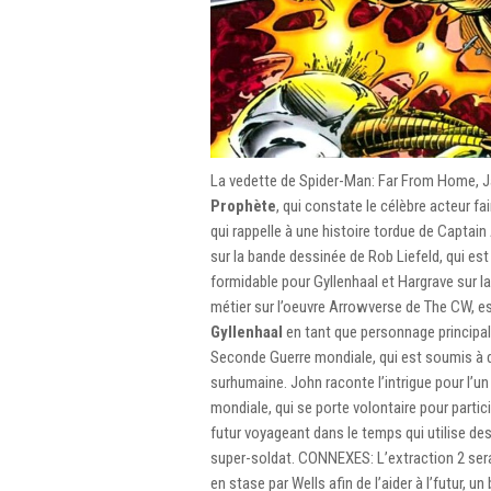
La vedette de Spider-Man: Far From Home, Ja
Prophète
, qui constate le célèbre acteur fa
qui rappelle à une histoire tordue de Captai
sur la bande dessinée de Rob Liefeld, qui est
formidable pour Gyllenhaal et Hargrave sur l
métier sur l’oeuvre Arrowverse de The CW, est
Gyllenhaal
en tant que personnage principal 
Seconde Guerre mondiale, qui est soumis à d
surhumaine. John raconte l’intrigue pour l’un
mondiale, qui se porte volontaire pour partic
futur voyageant dans le temps qui utilise de
super-soldat. CONNEXES: L’extraction 2 ser
en stase par Wells afin de l’aider à l’futur,