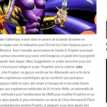
ke Gyllenhaal, revient dans le univers de la bande dessinée en
ire équipe avec le réalisateur pour l’Extraction Sam Hargrave pour ce
n America. Avec l’aimable autorisation de Studio 8, Prophet sera basé
 surtout rencontré pour avoir créé Deadpool, et paraît être la propriété
aquelle faire équipe. Marc Guggenheim, le scribe rencontré pour son
 à bord pour rédiger le script. Prophète sera la vedette
Jake
John Prophet, un garçon enrôlé par les Allemands vers la fin de la
es expériences scientifiques qui lui confèrent une puissance
 garçon faible et sans-abri vivant à l’époque de la Seconde Guerre
iper aux expériences médicales du Dr Horatio Wells, un rationnelle du
s méthodes pour l’amélioration de l’ADN pour modifier Prophète en un
a «plus grande et plus méchante» se vante de Chris Hemsworth Placé
 un bombardement enterre Prophet, le piégeant sous terre durant des