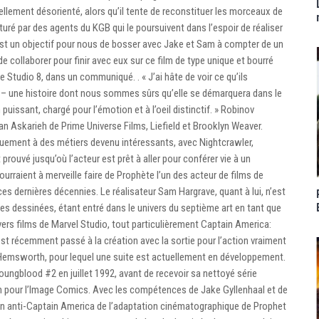
urellement désorienté, alors qu’il tente de reconstituer les morceaux de
turé par des agents du KGB qui le poursuivent dans l’espoir de réaliser
’est un objectif pour nous de bosser avec Jake et Sam à compter de un
 collaborer pour finir avec eux sur ce film de type unique et bourré
e Studio 8, dans un communiqué. . « J’ai hâte de voir ce qu’ils
re – une histoire dont nous sommes sûrs qu’elle se démarquera dans le
puissant, chargé pour l’émotion et à l’oeil distinctif. » Robinov
n Askarieh de Prime Universe Films, Liefield et Brooklyn Weaver.
uement à des métiers devenu intéressants, avec Nightcrawler,
ouvé jusqu’où l’acteur est prêt à aller pour conférer vie à un
urraient à merveille faire de Prophète l’un des acteur de films de
s dernières décennies. Le réalisateur Sam Hargrave, quant à lui, n’est
des dessinées, étant entré dans le univers du septième art en tant que
rs films de Marvel Studio, tout particulièrement Captain America:
est récemment passé à la création avec la sortie pour l’action vraiment
 Hemsworth, pour lequel une suite est actuellement en développement.
oungblood #2 en juillet 1992, avant de recevoir sa nettoyé série
n pour l’Image Comics. Avec les compétences de Jake Gyllenhaal et de
on anti-Captain America de l’adaptation cinématographique de Prophet