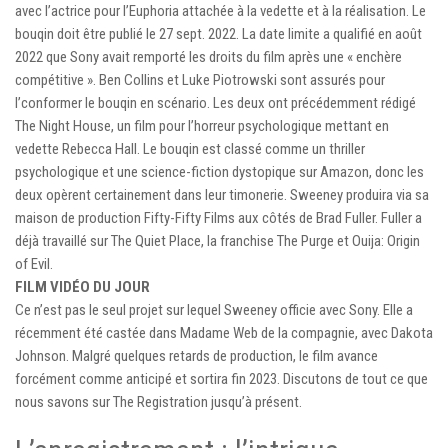
avec l’actrice pour l’Euphoria attachée à la vedette et à la réalisation. Le
bouqin doit être publié le 27 sept. 2022. La date limite a qualifié en août
2022 que Sony avait remporté les droits du film après une « enchère
compétitive ». Ben Collins et Luke Piotrowski sont assurés pour
l’conformer le bouqin en scénario. Les deux ont précédemment rédigé
The Night House, un film pour l’horreur psychologique mettant en
vedette Rebecca Hall. Le bouqin est classé comme un thriller
psychologique et une science-fiction dystopique sur Amazon, donc les
deux opèrent certainement dans leur timonerie. Sweeney produira via sa
maison de production Fifty-Fifty Films aux côtés de Brad Fuller. Fuller a
déjà travaillé sur The Quiet Place, la franchise The Purge et Ouija: Origin
of Evil.
FILM VIDÉO DU JOUR
Ce n’est pas le seul projet sur lequel Sweeney officie avec Sony. Elle a
récemment été castée dans Madame Web de la compagnie, avec Dakota
Johnson. Malgré quelques retards de production, le film avance
forcément comme anticipé et sortira fin 2023. Discutons de tout ce que
nous savons sur The Registration jusqu’à présent.