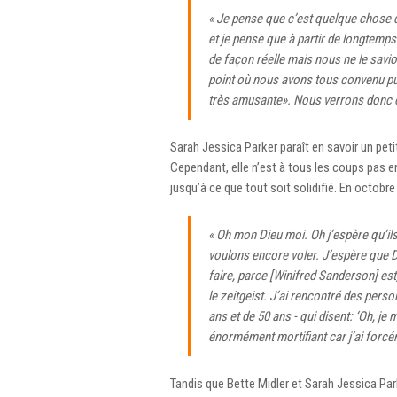
« Je pense que c’est quelque chose 
et je pense que à partir de longtemp
de façon réelle mais nous ne le sav
point où nous avons tous convenu pu
très amusante». Nous verrons donc c
Sarah Jessica Parker paraît en savoir un petit
Cependant, elle n’est à tous les coups pas 
jusqu’à ce que tout soit solidifié. En octobre 
« Oh mon Dieu moi. Oh j’espère qu’il
voulons encore voler. J’espère que D
faire, parce [Winifred Sanderson] est,
le zeitgeist. J’ai rencontré des per
ans et de 50 ans ⁠- qui disent: ‘Oh, je
énormément mortifiant car j’ai forcém
Tandis que Bette Midler et Sarah Jessica Pa