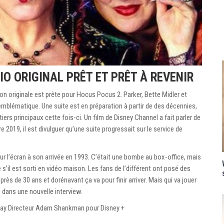
IO ORIGINAL PRÊT ET PRÊT À REVENIR
ion originale est prête pour Hocus Pocus 2. Parker, Bette Midler et
mblématique. Une suite est en préparation à partir de des décennies,
iers principaux cette fois-ci. Un film de Disney Channel a fait parler de
re 2019, il est divulguer qu’une suite progressait sur le service de
ur l’écran à son arrivée en 1993. C’était une bombe au box-office, mais
 s’il est sorti en vidéo maison. Les fans de l’différent ont posé des
 près de 30 ans et dorénavant ça va pour finir arriver. Mais qui va jouer
e dans une nouvelle interview.
ay Directeur Adam Shankman pour Disney +