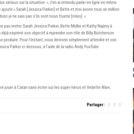
s sérieux sur la situation. « J’en ai entendu parler en ligne en même
a ajouté:« Sarah [Jessica Parker] et Bette et moi avons tous un million
onc je ne sais pas s’ils vont nous fournir [roles]. «
 ne pas inviter Sarah Jessica Parker, Bette Midler et Kathy Najimy à
 déjà exprimé son objectif à reprendre son rôle de Billy Butcherson
se produire. Pour l’instant, nous devrons simplement attendre et voir.
sica Parker ci-dessous, à l’aide de la radio Andy YouTube
re jouer à Catan sans écrire sur les super-héros et Vedette Wars.
Partager: