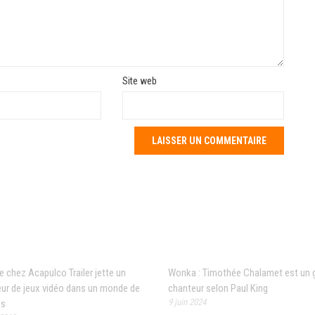
Site web
 populaires
Articles récents
 chez Acapulco Trailer jette un
Wonka : Timothée Chalamet est un 
ur de jeux vidéo dans un monde de
chanteur selon Paul King
9 juin 2024
es