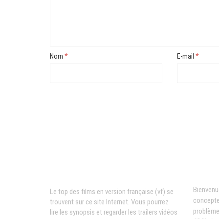
Nom
*
E-mail
*
News
Films VF en ligne
Bienvenue
Le top des films en version française (vf) se
concepte
trouvent sur ce site Internet. Vous pourrez
problèm
lire les synopsis et regarder les trailers vidéos