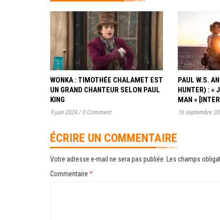
WONKA : TIMOTHÉE CHALAMET EST
PAUL W.S. 
UN GRAND CHANTEUR SELON PAUL
HUNTER) : « 
KING
MAN » [INTE
9 juin 2024
/
0 Comment
16 septembre 20
ÉCRIRE UN COMMENTAIRE
Votre adresse e-mail ne sera pas publiée.
Les champs obligat
Commentaire
*