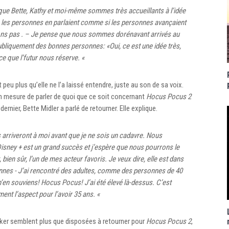
que Bette, Kathy et moi-même sommes très accueillants à l’idée
s les personnes en parlaient comme si les personnes avançaient
ions pas . – Je pense que nous sommes dorénavant arrivés au
bliquement des bonnes personnes: «Oui, ce est une idée très,
e que l’futur nous réserve. «
 peu plus qu’elle ne l’a laissé entendre, juste au son de sa voix.
en mesure de parler de quoi que ce soit concernant
Hocus Pocus 2
dernier, Bette Midler a parlé de retourner. Elle explique.
s arriveront à moi avant que je ne sois un cadavre. Nous
isney + est un grand succès et j’espère que nous pourrons le
 bien sûr, l’un de mes acteur favoris. Je veux dire, elle est dans
sonnes ⁠- J’ai rencontré des adultes, comme des personnes de 40
 m’en souviens!
Hocus Pocus
! J’ai été élevé là-dessus. C’est
ent l’aspect pour l’avoir 35 ans. «
rker semblent plus que disposées à retourner pour
Hocus Pocus 2
,