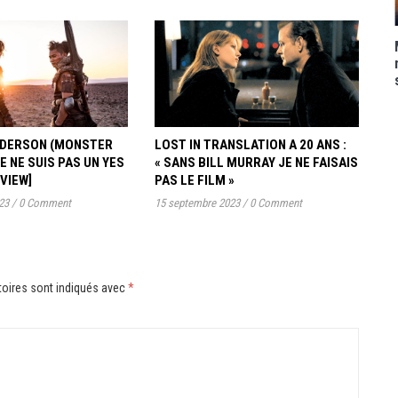
ANDERSON (MONSTER
LOST IN TRANSLATION A 20 ANS :
JE NE SUIS PAS UN YES
« SANS BILL MURRAY JE NE FAISAIS
RVIEW]
PAS LE FILM »
23
/
0 Comment
15 septembre 2023
/
0 Comment
oires sont indiqués avec
*