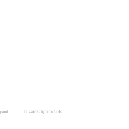
Contact
contact@filmvf.info
grand