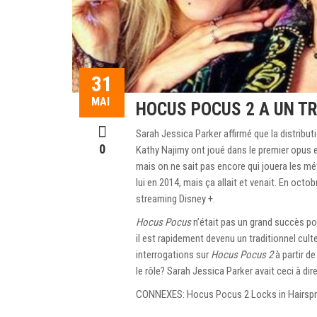
31
MAI
HOCUS POCUS 2 A UN TR
Sarah Jessica Parker affirmé que la distribut
0
Kathy Najimy ont joué dans le premier opus e
mais on ne sait pas encore qui jouera les mét
lui en 2014, mais ça allait et venait. En octob
streaming Disney +.
Hocus Pocus
n’était pas un grand succès po
il est rapidement devenu un traditionnel culte
interrogations sur
Hocus Pocus 2
à partir de
le rôle? Sarah Jessica Parker avait ceci à dir
CONNEXES: Hocus Pocus 2 Locks in Hairspr