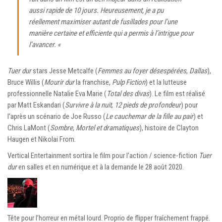
aussi rapide de 10 jours. Heureusement, je a pu
réellement maximiser autant de fusillades pour l’une
manière certaine et efficiente qui a permis à l’intrigue pour
l’avancer. «
Tuer dur
stars Jesse Metcalfe (
Femmes au foyer désespérées
,
Dallas
),
Bruce Willis (
Mourir dur
la franchise,
Pulp Fiction
) et la lutteuse
professionnelle Natalie Eva Marie (
Total des divas
). Le film est réalisé
par Matt Eskandari (
Survivre à la nuit
,
12 pieds de profondeur
) pour
l’après un scénario de Joe Russo (
Le cauchemar de la fille au pair
) et
Chris LaMont (
Sombre
,
Mortel et dramatiques
), histoire de Clayton
Haugen et Nikolai From.
Vertical Entertainment sortira le film pour l’action / science-fiction
Tuer
dur
en salles et en numérique et à la demande le 28 août 2020.
Tête pour l’horreur en métal lourd. Proprio de flipper fraîchement frappé.