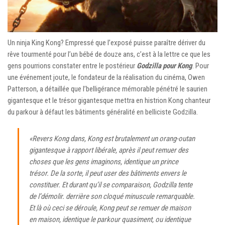
Un ninja King Kong? Empressé que l’exposé puisse paraître dériver du
rêve tourmenté pour l’un bébé de douze ans, c’est à la lettre ce que les
gens pourrions constater entre le postérieur
Godzilla pour Kong
. Pour
une événement joute, le fondateur de la réalisation du cinéma, Owen
Patterson, a détaillée que l’belligérance mémorable pénétré le saurien
gigantesque et le trésor gigantesque mettra en histrion Kong chanteur
du parkour à défaut les bâtiments généralité en belliciste Godzilla.
«Revers Kong dans, Kong est brutalement un orang-outan
gigantesque à rapport libérale, après il peut remuer des
choses que les gens imaginons, identique un prince
trésor. De la sorte, il peut user des bâtiments envers le
constituer. Et durant qu’il se comparaison, Godzilla tente
de l’démolir. derrière son cloqué minuscule remarquable.
Et là où ceci se déroule, Kong peut se remuer de maison
en maison, identique le parkour quasiment, ou identique