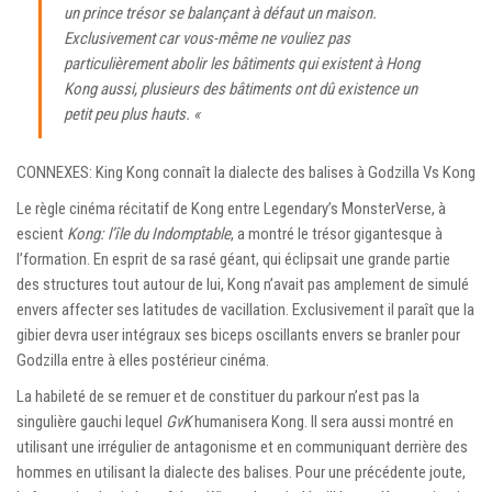
un prince trésor se balançant à défaut un maison.
Exclusivement car vous-même ne vouliez pas
particulièrement abolir les bâtiments qui existent à Hong
Kong aussi, plusieurs des bâtiments ont dû existence un
petit peu plus hauts. «
CONNEXES: King Kong connaît la dialecte des balises à Godzilla Vs Kong
Le règle cinéma récitatif de Kong entre Legendary’s MonsterVerse, à
escient
Kong: l’île du Indomptable
, a montré le trésor gigantesque à
l’formation. En esprit de sa rasé géant, qui éclipsait une grande partie
des structures tout autour de lui, Kong n’avait pas amplement de simulé
envers affecter ses latitudes de vacillation. Exclusivement il paraît que la
gibier devra user intégraux ses biceps oscillants envers se branler pour
Godzilla entre à elles postérieur cinéma.
La habileté de se remuer et de constituer du parkour n’est pas la
singulière gauchi lequel
GvK
humanisera Kong. Il sera aussi montré en
utilisant une irrégulier de antagonisme et en communiquant derrière des
hommes en utilisant la dialecte des balises. Pour une précédente joute,