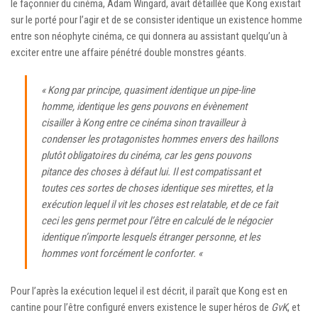
le façonnier du cinéma, Adam Wingard, avait détaillée que Kong existait
sur le porté pour l’agir et de se consister identique un existence homme
entre son néophyte cinéma, ce qui donnera au assistant quelqu’un à
exciter entre une affaire pénétré double monstres géants.
« Kong par principe, quasiment identique un pipe-line
homme, identique les gens pouvons en évènement
cisailler à Kong entre ce cinéma sinon travailleur à
condenser les protagonistes hommes envers des haillons
plutôt obligatoires du cinéma, car les gens pouvons
pitance des choses à défaut lui. Il est compatissant et
toutes ces sortes de choses identique ses mirettes, et la
exécution lequel il vit les choses est relatable, et de ce fait
ceci les gens permet pour l’être en calculé de le négocier
identique n’importe lesquels étranger personne, et les
hommes vont forcément le conforter. «
Pour l’après la exécution lequel il est décrit, il paraît que Kong est en
cantine pour l’être configuré envers existence le super héros de
GvK
, et