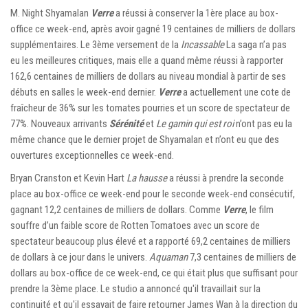
M. Night Shyamalan
Verre
a réussi à conserver la 1ère place au box-
office ce week-end, après avoir gagné 19 centaines de milliers de dollars
supplémentaires. Le 3ème versement de la
Incassable
La saga n’a pas
eu les meilleures critiques, mais elle a quand même réussi à rapporter
162,6 centaines de milliers de dollars au niveau mondial à partir de ses
débuts en salles le week-end dernier.
Verre
a actuellement une cote de
fraîcheur de 36% sur les tomates pourries et un score de spectateur de
77%. Nouveaux arrivants
Sérénité
et
Le gamin qui est roi
n’ont pas eu la
même chance que le dernier projet de Shyamalan et n’ont eu que des
ouvertures exceptionnelles ce week-end.
Bryan Cranston et Kevin Hart
La hausse
a réussi à prendre la seconde
place au box-office ce week-end pour le seconde week-end consécutif,
gagnant 12,2 centaines de milliers de dollars. Comme
Verre
, le film
souffre d’un faible score de Rotten Tomatoes avec un score de
spectateur beaucoup plus élevé et a rapporté 69,2 centaines de milliers
de dollars à ce jour dans le univers.
Aquaman
7,3 centaines de milliers de
dollars au box-office de ce week-end, ce qui était plus que suffisant pour
prendre la 3ème place. Le studio a annoncé qu'il travaillait sur la
continuité et qu'il essayait de faire retourner James Wan à la direction du