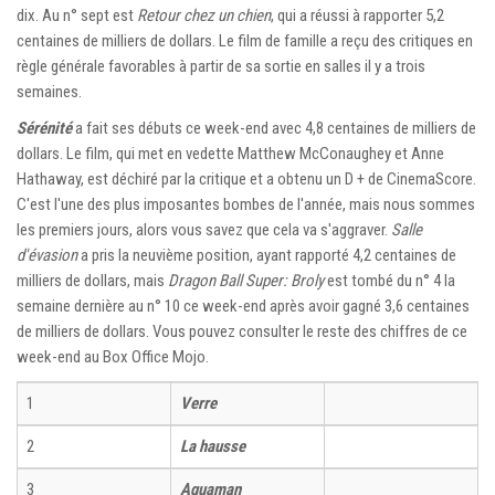
dix. Au n° sept est
Retour chez un chien
, qui a réussi à rapporter 5,2
centaines de milliers de dollars. Le film de famille a reçu des critiques en
règle générale favorables à partir de sa sortie en salles il y a trois
semaines.
Sérénité
a fait ses débuts ce week-end avec 4,8 centaines de milliers de
dollars. Le film, qui met en vedette Matthew McConaughey et Anne
Hathaway, est déchiré par la critique et a obtenu un D + de CinemaScore.
C'est l'une des plus imposantes bombes de l'année, mais nous sommes
les premiers jours, alors vous savez que cela va s'aggraver.
Salle
d'évasion
a pris la neuvième position, ayant rapporté 4,2 centaines de
milliers de dollars, mais
Dragon Ball Super: Broly
est tombé du n° 4 la
semaine dernière au n° 10 ce week-end après avoir gagné 3,6 centaines
de milliers de dollars. Vous pouvez consulter le reste des chiffres de ce
week-end au Box Office Mojo.
1
Verre
2
La hausse
3
Aquaman