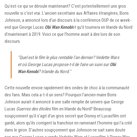
Qu'est-ce qui se déroule maintenant? C'est potentiellement une gros
nouvelle si c'est vrai. L’ancien secrétaire aux Affaires étrangères, Boris
Johnson, a annoncé lors d’un discours à la conférence DUP de ce week-
end que George Lucas
Obi Wan Kenobi
et qu’il tournera en Irlande du Nord
d’maintenant à 2019. Voici ce que l’homme avait à dire lors de son
discours.
"Quel est le film le plus rentable l'an dernier? Vedette Wars
et où George Lucas propose-t-il de faire un suivi sur
Obi
Wan Kenobi
? Irlande du Nord."
Cette nouvelle envoie rapidement des ondes de choc à la communauté
des fans. Mais cela a-t-il un sens? Pourquoi l’ancien maire Boris
Johnson aurait-il annoncé à une salle remplie de univers que George
Lucas
Guerres des étoiles
film en Irlande du Nord? Beaucoup
soupçonnent qu'il s'agit d'un gros secret que Disney et Lucasfilm ont
gardé, alors qu'ils corrigent la franchise en ramenant l'homme qui l'a créé
dans le giron. D'autres soupçonnent que Johnson ne sait sans doute
pas que George Lucas a vendu Vedette Wars et Lucasfilm à Disney Way