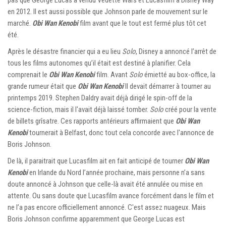
en 2012. Il est aussi possible que Johnson parle de mouvement sur le
marché.
Obi Wan Kenobi
film avant que le tout est fermé plus tôt cet
été.
Après le désastre financier qui a eu lieu
Solo
, Disney a annoncé l’arrêt de
tous les films autonomes qu’il était est destiné à planifier. Cela
comprenait le
Obi Wan Kenobi
film. Avant
Solo
émietté au box-office, la
grande rumeur était que
Obi Wan Kenobi
Il devait démarrer à tourner au
printemps 2019. Stephen Daldry avait déjà dirigé le spin-off de la
science-fiction, mais il l'avait déjà laissé tomber.
Solo
créé pour la vente
de billets grîsatre. Ces rapports antérieurs affirmaient que
Obi Wan
Kenobi
tournerait à Belfast, donc tout cela concorde avec l'annonce de
Boris Johnson.
De là, il paraitrait que Lucasfilm ait en fait anticipé de tourner
Obi Wan
Kenobi
en Irlande du Nord l’année prochaine, mais personne n’a sans
doute annoncé à Johnson que celle-là avait été annulée ou mise en
attente. Ou sans doute que Lucasfilm avance forcément dans le film et
ne l’a pas encore officiellement annoncé. C'est assez nuageux. Mais
Boris Johnson confirme apparemment que George Lucas est