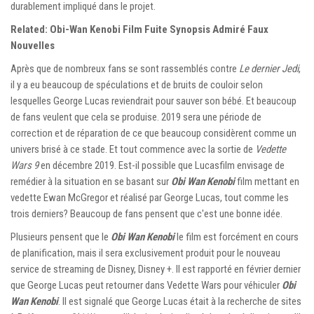
durablement impliqué dans le projet.
Related: Obi-Wan Kenobi Film Fuite Synopsis Admiré Faux
Nouvelles
Après que de nombreux fans se sont rassemblés contre
Le dernier Jedi
,
il y a eu beaucoup de spéculations et de bruits de couloir selon
lesquelles George Lucas reviendrait pour sauver son bébé. Et beaucoup
de fans veulent que cela se produise. 2019 sera une période de
correction et de réparation de ce que beaucoup considèrent comme un
univers brisé à ce stade. Et tout commence avec la sortie de
Vedette
Wars 9
en décembre 2019. Est-il possible que Lucasfilm envisage de
remédier à la situation en se basant sur
Obi Wan Kenobi
film mettant en
vedette Ewan McGregor et réalisé par George Lucas, tout comme les
trois derniers? Beaucoup de fans pensent que c'est une bonne idée.
Plusieurs pensent que le
Obi Wan Kenobi
le film est forcément en cours
de planification, mais il sera exclusivement produit pour le nouveau
service de streaming de Disney, Disney +. Il est rapporté en février dernier
que George Lucas peut retourner dans Vedette Wars pour véhiculer
Obi
Wan Kenobi
. Il est signalé que George Lucas était à la recherche de sites