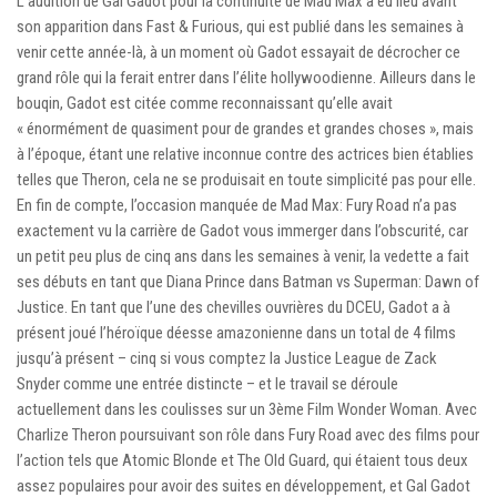
L’audition de Gal Gadot pour la continuité de Mad Max a eu lieu avant
son apparition dans Fast & Furious, qui est publié dans les semaines à
venir cette année-là, à un moment où Gadot essayait de décrocher ce
grand rôle qui la ferait entrer dans l’élite hollywoodienne. Ailleurs dans le
bouqin, Gadot est citée comme reconnaissant qu’elle avait
« énormément de quasiment pour de grandes et grandes choses », mais
à l’époque, étant une relative inconnue contre des actrices bien établies
telles que Theron, cela ne se produisait en toute simplicité pas pour elle.
En fin de compte, l’occasion manquée de Mad Max: Fury Road n’a pas
exactement vu la carrière de Gadot vous immerger dans l’obscurité, car
un petit peu plus de cinq ans dans les semaines à venir, la vedette a fait
ses débuts en tant que Diana Prince dans Batman vs Superman: Dawn of
Justice. En tant que l’une des chevilles ouvrières du DCEU, Gadot a à
présent joué l’héroïque déesse amazonienne dans un total de 4 films
jusqu’à présent – ​​cinq si vous comptez la Justice League de Zack
Snyder comme une entrée distincte – et le travail se déroule
actuellement dans les coulisses sur un 3ème Film Wonder Woman. Avec
Charlize Theron poursuivant son rôle dans Fury Road avec des films pour
l’action tels que Atomic Blonde et The Old Guard, qui étaient tous deux
assez populaires pour avoir des suites en développement, et Gal Gadot