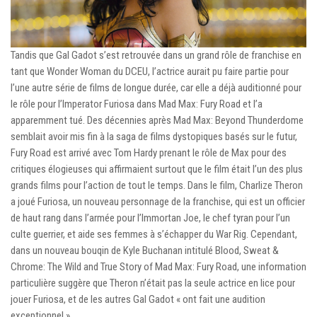
Tandis que Gal Gadot s’est retrouvée dans un grand rôle de franchise en
tant que Wonder Woman du DCEU, l’actrice aurait pu faire partie pour
l’une autre série de films de longue durée, car elle a déjà auditionné pour
le rôle pour l’Imperator Furiosa dans Mad Max: Fury Road et l’a
apparemment tué. Des décennies après Mad Max: Beyond Thunderdome
semblait avoir mis fin à la saga de films dystopiques basés sur le futur,
Fury Road est arrivé avec Tom Hardy prenant le rôle de Max pour des
critiques élogieuses qui affirmaient surtout que le film était l’un des plus
grands films pour l’action de tout le temps. Dans le film, Charlize Theron
a joué Furiosa, un nouveau personnage de la franchise, qui est un officier
de haut rang dans l’armée pour l’Immortan Joe, le chef tyran pour l’un
culte guerrier, et aide ses femmes à s’échapper du War Rig. Cependant,
dans un nouveau bouqin de Kyle Buchanan intitulé Blood, Sweat &
Chrome: The Wild and True Story of Mad Max: Fury Road, une information
particulière suggère que Theron n’était pas la seule actrice en lice pour
jouer Furiosa, et de les autres Gal Gadot « ont fait une audition
exceptionnel ».