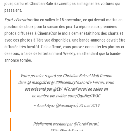
jouer, car lui et Christian Bale n’avaient pas à imaginer les voitures qui
passaient.
Ford v Ferrari
sortira en salles le 15 novembre, ce qui devrait mettre en
position de choix pour la saison des prix. La réponse aux premières
photos diffusées à CinemaCon le mois dernier était hors des charts et
avec ces photos à 1ère vue disponibles, une bande-annonce devrait être
diffusée très bientôt. Cela affirmé, vous pouvez consulter les photos ci-
dessous, à l’aide de Entertainment Weekly, en attendant que la bande-
annonce tombe.
Votre premier regard sur Christian Bale et Matt Damon
dans
@ mang0ld
et
@ 20thcenturyfox
Ford v Ferrari, vous
est présenté par
@EW
.
#FordvFerrari
en salles en
novembre
pic.twitter.com/QquNvp1W3C
– Asad Ayaz (@asadayaz)
24 mai 2019
Réellement excitant par
@FordvFerrari
.
#Film
#FordvFerrari