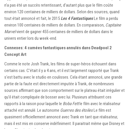
n’a pas été un succès retentissant, d’autant plus que le film coûte
environ 120 centaines de milliers de dollars. Selon des sources, quand
tout était annoncé et fait, le 2015
Les 4 Fantastiques
Le film a perdu
environ 100 centaines de milliers de dollars. En comparaison,
Capitaine
Marvel
vient de gagner 455 centaines de milliers de dollars dans le
univers entier lors du week-end.
Connexes: 4 camées fantastiques annulés dans Deadpool 2
Concept Art
Comme le note Josh Trank, les films de super-héros échouent dans
certains cas. C'était il y a 4 ans, et il est largement rapporté que Trank
s'est battu avec le studio en coulisses. Cela étant annoncé, une grande
partie de la faute est directement imputée à Trank, de nombreuses
sources affirmant que son comportement sur le plateau était irrégulier et
qu’il était compliquée de bosser avec lui. Plusieurs attribuent ces
rapports à la raison pour laquelle le
Boba Fett
le film avec le réalisateur
attaché est annulé. Le autonome
Guerres des étoiles
Le film est
quasiment officiellement annoncé avec Trank en tant que réalisateur,
mais il est mis en conserve indéfiniment. Il paraitrait même que Disney et