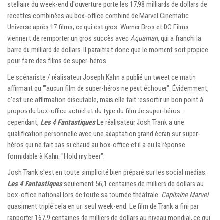
stellaire du week-end d'ouverture porte les 17,98 milliards de dollars de
recettes combinées au box-office combiné de Marvel Cinematic
Universe après 17 films, ce qui est gros. Warner Bros et DC Films
viennent de remporter un gros succès avec
Aquaman
, qui a franchi la
barre du milliard de dollars. Il paraitrait donc que le moment soit propice
pour faire des films de super-héros.
Le scénariste / réalisateur Joseph Kahn a publié un tweet ce matin
affirmant qu '"aucun film de super-héros ne peut échouer". Évidemment,
c’est une affirmation discutable, mais elle fait ressortir un bon point à
propos du box-office actuel et du type du film de super-héros.
cependant,
Les 4 Fantastiques
Le réalisateur Josh Trank a une
qualification personnelle avec une adaptation grand écran sur super-
héros qui ne fait pas si chaud au box-office et il a eu la réponse
formidable à Kahn: "Hold my beer".
Josh Trank s'est en toute simplicité bien préparé sur les social medias.
Les 4 Fantastiques
seulement 56,1 centaines de milliers de dollars au
box-office national lors de toute sa tournée théâtrale.
Capitaine Marvel
quasiment triplé cela en un seul week-end. Le film de Trank a fini par
rapporter 167,9 centaines de milliers de dollars au niveau mondial, ce qui