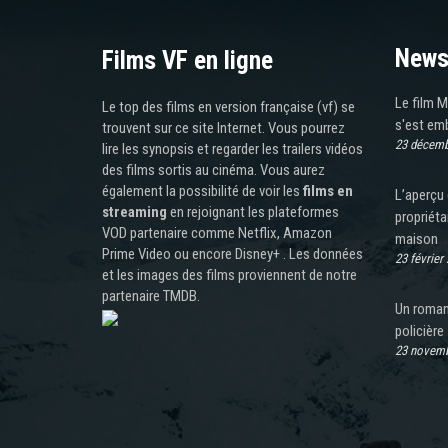
News
Films VF en ligne
Le film M
Le top des films en version française (vf) se
s'est emb
trouvent sur ce site Internet. Vous pourrez
23 décemb
lire les synopsis et regarder les trailers vidéos
des films sortis au cinéma. Vous aurez
également la possibilité de voir les
films en
L’aperçu 
streaming
en rejoignant les plateformes
propriéta
VOD partenaire comme Netflix, Amazon
maison
Prime Video ou encore Disney+ . Les données
23 février
et les images des films proviennent de notre
partenaire TMDB.
Un roman 
policière
23 novemb