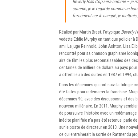
Beverly Hills Cop
sera comme – je n'ar
comme, je le regarde comme un booken
forcément sur le canapé, je mettrais 
Réalisé par Martin Brest, l'atypique
Beverly H
vedette Eddie Murphy en tant que policier à 
ami. Le juge Reinhold, John Ashton, Lisa Eilb
rencontré pour sa chanson graphisme iconiq
airs de film les plus reconnaissables des dé
centaines de milliers de dollars au pays pour
a offert lieu à des suites en 1987 et 1994, c
Dans les décennies qui ont suivi la trilogie
été faites pour redémarrer la franchise. Murph
décennies 90, avec des discussions et des b
nouveau millénaire. En 2011, Murphy semblait
de poursuivre l'histoire avec un redémarrage d
inédite planifiée n’a pas été retenue, parle d
sur le poste de directeur en 2013. Une nouvel
ce qui entraînerait la sortie de Rattner du proj