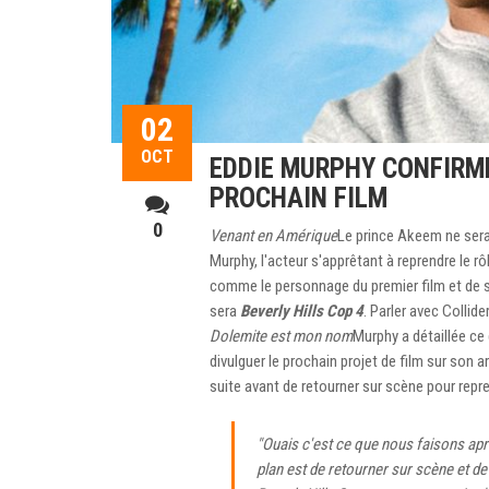
02
OCT
EDDIE MURPHY CONFIRME
PROCHAIN FILM
0
Venant en Amérique
Le prince Akeem ne sera 
Murphy, l'acteur s'apprêtant à reprendre le rô
comme le personnage du premier film et de s
sera
Beverly Hills Cop 4
. Parler avec Collid
Dolemite est mon nom
Murphy a détaillée ce q
divulguer le prochain projet de film sur son 
suite avant de retourner sur scène pour repre
"Ouais c'est ce que nous faisons ap
plan est de retourner sur scène et de s