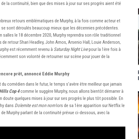
la continuité, bien que des mises à jour sur ses progrès aient été
mbreux retours emblématiques de Murphy, à la fois comme acteur et
 se sont déroulés beaucoup mieux que les décennies précédentes.
en salles le 18 décembre 2020, Murphy reprendra son rôle traditionnel
s de retour Shari Headley, John Amos, Arsenio Hall, Louie Anderson,
Murphy est récemment revenu à
Saturday Night Live
pour la 1ère fois à
récemment son volonté de retourner sur scène pour jouer de la
s encore prêt, annoncé Eddie Murphy
t du comédien dans le futur, le temps s’avère être meilleur que jamais
Hills Cop 4
comme le suggère Murphy, nous allons bientôt démarrer à
n doute quelques mises à jour sur ses progrès le plus tôt possible. En
phy dans
Dolemite est mon nom
lors de sa 1ère apparition sur Netflix le
o de Murphy parlant de la continuité prévue ci-dessous, avec la