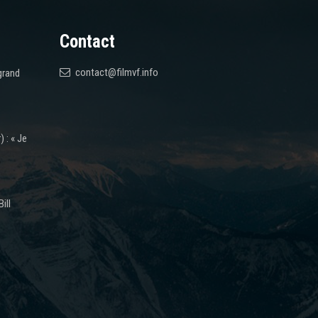
Contact
contact@filmvf.info
grand
 : « Je
ill