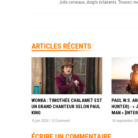
Jolis cerveaux, doigts éclairants. Trouvez-
ARTICLES RÉCENTS
WONKA : TIMOTHÉE CHALAMET EST
PAUL W.S. 
UN GRAND CHANTEUR SELON PAUL
HUNTER) : « 
KING
MAN » [INTE
9 juin 2024
/
0 Comment
16 septembre 20
ÉCRIRE UN COMMENTAIRE