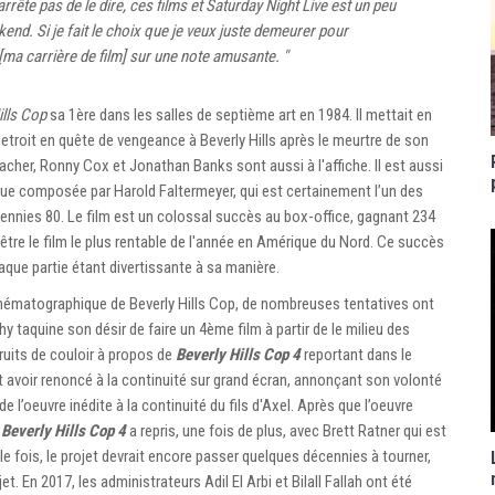
rête pas de le dire, ces films et
Saturday Night Live
est un peu
d. Si je fait le choix que je veux juste demeurer pour
[ma carrière de film] sur une note amusante. "
ills Cop
sa 1ère dans les salles de septième art en 1984. Il mettait en
Detroit en quête de vengeance à Beverly Hills après le meurtre de son
acher, Ronny Cox et Jonathan Banks sont aussi à l'affiche. Il est aussi
ue composée par Harold Faltermeyer, qui est certainement l’un des
cennies 80. Le film est un colossal succès au box-office, gagnant 234
 être le film le plus rentable de l'année en Amérique du Nord. Ce succès
haque partie étant divertissante à sa manière.
 cinématographique de Beverly Hills Cop, de nombreuses tentatives ont
y taquine son désir de faire un 4ème film à partir de le milieu des
ruits de couloir à propos de
Beverly Hills Cop 4
reportant dans le
 avoir renoncé à la continuité sur grand écran, annonçant son volonté
e l’oeuvre inédite à la continuité du fils d'Axel. Après que l’oeuvre
e
Beverly Hills Cop 4
a repris, une fois de plus, avec Brett Ratner qui est
le fois, le projet devrait encore passer quelques décennies à tourner,
et. En 2017, les administrateurs Adil El Arbi et Bilall Fallah ont été