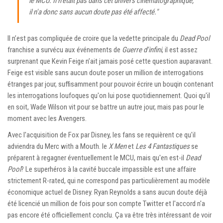
le MCU. Il n'était pas dans cet univers cinématographique,
il n'a donc sans aucun doute pas été affecté."
Il n’est pas compliquée de croire que la vedette principale du
Dead Pool
franchise a survécu aux événements de
Guerre d'infini
, il est assez
surprenant que Kevin Feige n’ait jamais posé cette question auparavant.
Feige est visible sans aucun doute poser un million de interrogations
étranges par jour, suffisamment pour pouvoir écrire un bouqin contenant
les interrogations loufoques qu'on lui pose quotidiennement. Quoi qu'il
en soit, Wade Wilson vit pour se battre un autre jour, mais pas pour le
moment avec les Avengers.
Avec l'acquisition de Fox par Disney, les fans se requièrent ce qu'il
adviendra du Merc with a Mouth. le
X Men
et
Les 4 Fantastiques
se
préparent à regagner éventuellement le MCU, mais qu'en est-il
Dead
Pool
? Le superhéros à la cavité buccale impassible est une affaire
strictement R-rated, qui ne correspond pas particulièrement au modèle
économique actuel de Disney. Ryan Reynolds a sans aucun doute déjà
été licencié un million de fois pour son compte Twitter et l'accord n'a
pas encore été officiellement conclu. Ça va être très intéressant de voir