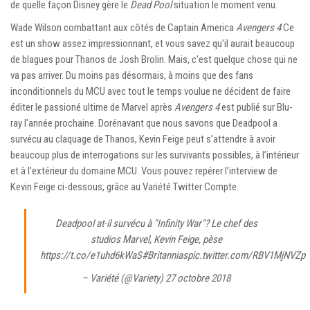
de quelle façon Disney gère le
Dead Pool
situation le moment venu.
Wade Wilson combattant aux côtés de Captain America
Avengers 4
Ce
est un show assez impressionnant, et vous savez qu'il aurait beaucoup
de blagues pour Thanos de Josh Brolin. Mais, c'est quelque chose qui ne
va pas arriver. Du moins pas désormais, à moins que des fans
inconditionnels du MCU avec tout le temps voulue ne décident de faire
éditer le passioné ultime de Marvel après
Avengers 4
est publié sur Blu-
ray l'année prochaine. Dorénavant que nous savons que Deadpool a
survécu au claquage de Thanos, Kevin Feige peut s’attendre à avoir
beaucoup plus de interrogations sur les survivants possibles, à l’intérieur
et à l’extérieur du domaine MCU. Vous pouvez repérer l’interview de
Kevin Feige ci-dessous, grâce au
Variété Twitter
Compte.
Deadpool at-il survécu à "Infinity War"? Le chef des
studios Marvel, Kevin Feige, pèse
https://t.co/e1uhd6kWaS
#Britannias
pic.twitter.com/RBV1MjNVZp
– Variété (@Variety)
27 octobre 2018