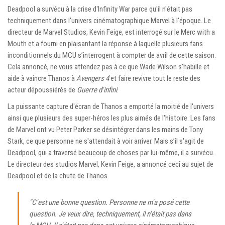
Deadpool a survécu à la crise d'Infinity War parce qu'il n'était pas
techniquement dans l'univers cinématographique Marvel à l'époque. Le
directeur de Marvel Studios, Kevin Feige, est interrogé sur le Merc with a
Mouth et a fourni en plaisantant la réponse à laquelle plusieurs fans
inconditionnels du MCU s’interrogent à compter de avril de cette saison.
Cela annoncé, ne vous attendez pas à ce que Wade Wilson s'habille et
aide à vaincre Thanos à
Avengers 4
et faire revivre tout le reste des
acteur dépoussiérés de
Guerre d'infini
.
La puissante capture d'écran de Thanos a emporté la moitié de l'univers
ainsi que plusieurs des super-héros les plus aimés de l'histoire. Les fans
de Marvel ont vu Peter Parker se désintégrer dans les mains de Tony
Stark, ce que personne ne s'attendait à voir arriver. Mais s’il s'agit de
Deadpool, qui a traversé beaucoup de choses par lui-même, il a survécu.
Le directeur des studios Marvel, Kevin Feige, a annoncé ceci au sujet de
Deadpool et de la chute de Thanos.
"C'est une bonne question. Personne ne m'a posé cette
question. Je veux dire, techniquement, il n'était pas dans