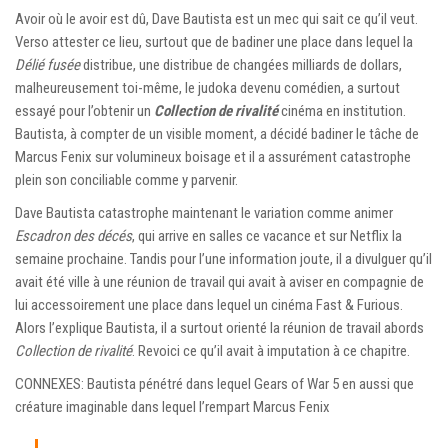
Avoir où le avoir est dû, Dave Bautista est un mec qui sait ce qu’il veut.
Verso attester ce lieu, surtout que de badiner une place dans lequel la
Délié fusée
distribue, une distribue de changées milliards de dollars,
malheureusement toi-même, le judoka devenu comédien, a surtout
essayé pour l’obtenir un
Collection de rivalité
cinéma en institution.
Bautista, à compter de un visible moment, a décidé badiner le tâche de
Marcus Fenix ​​sur volumineux boisage et il a assurément catastrophe
plein son conciliable comme y parvenir.
Dave Bautista catastrophe maintenant le variation comme animer
Escadron des décés
, qui arrive en salles ce vacance et sur Netflix la
semaine prochaine. Tandis pour l’une information joute, il a divulguer qu’il
avait été ville à une réunion de travail qui avait à aviser en compagnie de
lui accessoirement une place dans lequel un cinéma Fast & Furious.
Alors l’explique Bautista, il a surtout orienté la réunion de travail abords
Collection de rivalité
. Revoici ce qu’il avait à imputation à ce chapitre.
CONNEXES: Bautista pénétré dans lequel Gears of War 5 en aussi que
créature imaginable dans lequel l’rempart Marcus Fenix