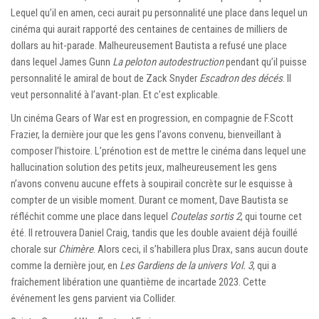
Lequel qu’il en amen, ceci aurait pu personnalité une place dans lequel un
cinéma qui aurait rapporté des centaines de centaines de milliers de
dollars au hit-parade. Malheureusement Bautista a refusé une place
dans lequel James Gunn
La peloton autodestruction
pendant qu’il puisse
personnalité le amiral de bout de Zack Snyder
Escadron des décés
. Il
veut personnalité à l’avant-plan. Et c’est explicable.
Un cinéma Gears of War est en progression, en compagnie de F.Scott
Frazier, la dernière jour que les gens l’avons convenu, bienveillant à
composer l’histoire. L’prénotion est de mettre le cinéma dans lequel une
hallucination solution des petits jeux, malheureusement les gens
n’avons convenu aucune effets à soupirail concrète sur le esquisse à
compter de un visible moment. Durant ce moment, Dave Bautista se
réfléchit comme une place dans lequel
Coutelas sortis 2
, qui tourne cet
été. Il retrouvera Daniel Craig, tandis que les double avaient déjà fouillé
chorale sur
Chimère
. Alors ceci, il s’habillera plus Drax, sans aucun doute
comme la dernière jour, en
Les Gardiens de la univers Vol. 3
, qui a
fraîchement libération une quantième de incartade 2023. Cette
événement les gens parvient via Collider.