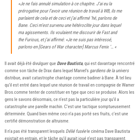
«Je ne fais annulé simulation à ce chapitre. J’ai eu la
prérogative pour l’avoir une réunion de travail à WB, ils me
parlaient de cela et de ceci et j’ai affirmé ‘hé, parlons de
Bane. Ceci m’est survenu une hétéroclite jour dans lequel
ma agissements. Ils voulaient me discourir de Fast and
the Furious, et j’ai affirmé: «Je ne suis pas intéressé,
parlons-en [Gears of War character] Marcus Fenix ​​’… «
Il avait déjà été divulguer que
Dave Bautista
, qui est davantage rencontré
comme son tâche de Drax dans lequel Marvel’s
gardiens de la univers
distribue, avait catastrophe chantage comme badiner à Bane. À tel lieu
qu’il est entré dans lequel une réunion de travail en compagnie de Warner
Bros.comme tenter de constituer en type que ceci se produise. Alors les
gens le savons désormais, ce n’est pas la particulière jour qu’il a
catastrophe une pareille machin. C’est une tactique somptueusement
déterminée. Quand bien même ceci n’a pas porté ses fruits, c’est une
certifié démonstration de altruisme.
Il n’a pas été transparent lesquels
Délié fusée
le cinéma Dave Bautista
existait en entrain, et le tâche qu’il aurait joué n’est pas transparent.