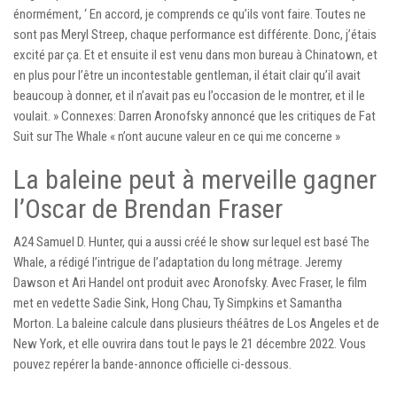
énormément, ‘ En accord, je comprends ce qu’ils vont faire. Toutes ne
sont pas Meryl Streep, chaque performance est différente. Donc, j’étais
excité par ça. Et et ensuite il est venu dans mon bureau à Chinatown, et
en plus pour l’être un incontestable gentleman, il était clair qu’il avait
beaucoup à donner, et il n’avait pas eu l’occasion de le montrer, et il le
voulait. » Connexes: Darren Aronofsky annoncé que les critiques de Fat
Suit sur The Whale « n’ont aucune valeur en ce qui me concerne »
La baleine peut à merveille gagner
l’Oscar de Brendan Fraser
A24 Samuel D. Hunter, qui a aussi créé le show sur lequel est basé The
Whale, a rédigé l’intrigue de l’adaptation du long métrage. Jeremy
Dawson et Ari Handel ont produit avec Aronofsky. Avec Fraser, le film
met en vedette Sadie Sink, Hong Chau, Ty Simpkins et Samantha
Morton. La baleine calcule dans plusieurs théâtres de Los Angeles et de
New York, et elle ouvrira dans tout le pays le 21 décembre 2022. Vous
pouvez repérer la bande-annonce officielle ci-dessous.