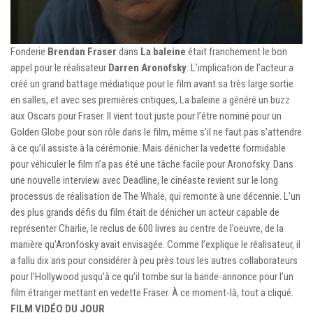
Fonderie
Brendan Fraser
dans
La baleine
était franchement le bon
appel pour le réalisateur
Darren Aronofsky
. L’implication de l’acteur a
créé un grand battage médiatique pour le film avant sa très large sortie
en salles, et avec ses premières critiques, La baleine a généré un buzz
aux Oscars pour Fraser. Il vient tout juste pour l’être nominé pour un
Golden Globe pour son rôle dans le film, même s’il ne faut pas s’attendre
à ce qu’il assiste à la cérémonie. Mais dénicher la vedette formidable
pour véhiculer le film n’a pas été une tâche facile pour Aronofsky. Dans
une nouvelle interview avec Deadline, le cinéaste revient sur le long
processus de réalisation de The Whale, qui remonte à une décennie. L’un
des plus grands défis du film était de dénicher un acteur capable de
représenter Charlie, le reclus de 600 livres au centre de l’oeuvre, de la
manière qu’Aronfosky avait envisagée. Comme l’explique le réalisateur, il
a fallu dix ans pour considérer à peu près tous les autres collaborateurs
pour l’Hollywood jusqu’à ce qu’il tombe sur la bande-annonce pour l’un
film étranger mettant en vedette Fraser. À ce moment-là, tout a cliqué.
FILM VIDÉO DU JOUR