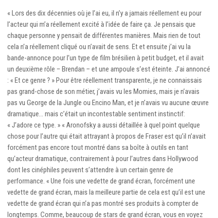
« Lors des dix décennies où je l’ai eu, il n’y a jamais réellement eu pour
l’acteur qui m’a réellement excité à l’idée de faire ça. Je pensais que
chaque personne y pensait de différentes manières. Mais rien de tout
cela n’a réellement cliqué ou n’avait de sens. Et et ensuite j’ai vu la
bande-annonce pour l’un type de film brésilien à petit budget, et il avait
un deuxième rôle – Brendan – et une ampoule s’est éteinte. J’ai annoncé
: « Et ce genre ? » Pour être réellement transparente, je ne connaissais
pas grand-chose de son métier, j’avais vu les Momies, mais je n’avais
pas vu George de la Jungle ou Encino Man, et je n’avais vu aucune œuvre
dramatique… mais c’était un incontestable sentiment instinctif:
« J’adore ce type. » « Aronofsky a aussi détaillée à quel point quelque
chose pour l’autre qui était attrayant à propos de Fraser est qu’il n’avait
forcément pas encore tout montré dans sa boîte à outils en tant
qu’acteur dramatique, contrairement à pour l’autres dans Hollywood
dont les cinéphiles peuvent s’attendre à un certain genre de
performance. « Une fois une vedette de grand écran, forcément une
vedette de grand écran, mais la meilleure partie de cela est qu’il est une
vedette de grand écran qui n’a pas montré ses produits à compter de
longtemps. Comme, beaucoup de stars de grand écran, vous en voyez