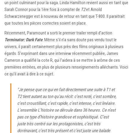
un point culminant pour la saga. Linda Hamilton revient aussi en tant que
Sarah Connor pour la 1ère fois à compter de
T2
et Arnold
Schwarzenegger est à nouveau de retour en tant que T-800. Il paraitrait
que toutes les pièces correctes soient en place.
Récemment, Paramount a sorti le premier trailer rempli d’action
Terminator: Dark Fate
. Même s’il n’a sans doute pas vendu tout le
univers, il paraît certainement plus près des films originaux à plusieurs
égards. S'exprimant dans une interview récemment publiée, James
Cameron a qualifié la cote R, qui l'aidera à se mettre à arôme de ces
premières entrées, en plus de plusieurs renseignements alléchants. Voici
ce qu'il avait à dire à ce sujet.
"Je pense que ce qui en fait directement une suite à T1 et
T2 tient autant au ton qu'au récit: c'est noté, c'est sombre,
c'est croustillant, c'est rapide, c'est intense, c'est linéaire.
L'ensemble L’histoire se déroule dans 36 heures. Ce n’est
pas ce type d’histoire grandiose et sophisitiqué. C’est
juste très centré sur les protagonistes, c’est très
dorénavant, c’est très présent et c’est juste une balade