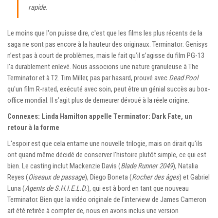
rapide.
Le moins que l'on puisse dire, c'est que les films les plus récents de la
saga ne sont pas encore à la hauteur des originaux. Terminator: Genisys
n’est pas à court de problèmes, mais le fait qu’il s’agisse du film PG-13
l’a durablement enlevé. Nous associons une nature granuleuse à The
Terminator et à T2. Tim Miller, pas par hasard, prouvé avec
Dead Pool
qu'un film R-rated, exécuté avec soin, peut être un génial succès au box-
office mondial. Il s’agit plus de demeurer dévoué à la réele origine.
Connexes: Linda Hamilton appelle Terminator: Dark Fate, un
retour à la forme
L'espoir est que cela entame une nouvelle trilogie, mais on dirait qu'ils
ont quand même décidé de conserver l'histoire plutôt simple, ce qui est
bien. Le casting inclut Mackenzie Davis (
Blade Runner 2049
), Natalia
Reyes (
Oiseaux de passage
), Diego Boneta (
Rocher des âges
) et Gabriel
Luna (
Agents de S.H.I.E.L.D.
), qui est à bord en tant que nouveau
Terminator. Bien que la vidéo originale de l'interview de James Cameron
ait été retirée à compter de, nous en avons inclus une version