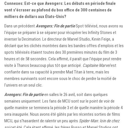
Connexes: Est-ce que Avengers: Les débuts en période finale
vont s'écraser au plafond du box office de 300 centaines de
milliers de dollars aux États-Unis?
Dans un précédent
Avengers: Fin de partie
Spot télévisé, nous avons vu
l'équipe se préparer à se séparer pour récupérer les Infinity Stones et
inverser la Decimation. Le directeur de Marvel Studio, Kevin Feige, a
déclaré que les clichés montrées dans les bandes offres d’emplois et les
spots télévisés étaient toutes des 30 premières minutes du film de 3
heures et de 58 secondes. Cela affirmé, il paraît que l'équipe peut rendre
visite à Thanos beaucoup plus tôt que anticipé.
Capitaine Marvel
est
confiante dans sa capacité à prendre Mad Titan à terre, mais les
membres survivants sont encore sous le choc de perdre la moitié de
l'univers en un seul clic.
Avengers: Fin de partie
en salles le 26 avril, soit dans quelques
semaines uniquement. Les fans de MCU sont sur le point de voir de
quelle manière se terminera la période 3 et de quelle manière la période 4
sera inaugurée. Nous avons été gâtés par les récentes sorties de films
MCU, qui s’hasardent de ralentir un peu après
Spider-Man: loin de chez
soi
cet été. Cela étant affirmé, les frères Russo et Marvel Studios ont