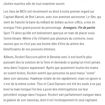
clichés muettes afin de tout maintenir secret.
Les fans de MCU ont récemment eu droit à notre premier regard sur
Captain Marvel, de Brie Larson, avec son aventure autonome. Le film, qui
vient de franchir la barre du milliard de dollars au box-office, a mis en
exergue l'très grand pouvoir du personnage.
Avengers: Fin de partie
Spot TV alors qu'elle est brièvement aperçue en train de placer sous
forme binaire. Même s’ils n’étaient pas plusieurs du contexte, nous
savons que ce n’est pas une bonne idée d’être du arôme des
bénéficiaires de ses pouvoirs intenses.
Ailleurs, Rocket Raccoon pilote le Benatar avec à son bord le plus
puissant des la solution de la Terre et demande si quelqu'un n'est jamais
venu dans l'espace auparavant. Après que quasiment toutes les mains
se soient levées, Rocket avertit que personne ne peut mieux "vomir"
dans son vaisseau. Hawkeye éclate de rire rapidement, mais on ignore si
c'est de la même scène. Thor et Carol Danvers ont été les seuls à ne pas
lever la main lorsque l’on leur a posé des interrogations sur leur
précédent voyage dans l'espace. Rocket sait parfaitement naviguer dans
la galaxie de son vaisseau, dont il est techniquement le seul capitaine.