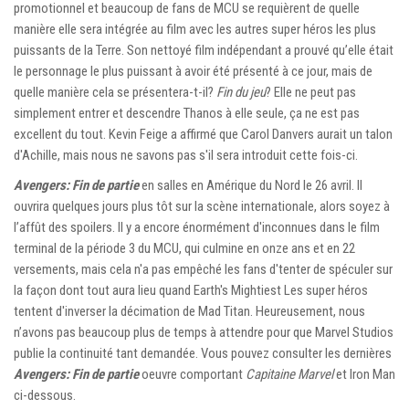
promotionnel et beaucoup de fans de MCU se requièrent de quelle
manière elle sera intégrée au film avec les autres super héros les plus
puissants de la Terre. Son nettoyé film indépendant a prouvé qu’elle était
le personnage le plus puissant à avoir été présenté à ce jour, mais de
quelle manière cela se présentera-t-il?
Fin du jeu
? Elle ne peut pas
simplement entrer et descendre Thanos à elle seule, ça ne est pas
excellent du tout. Kevin Feige a affirmé que Carol Danvers aurait un talon
d'Achille, mais nous ne savons pas s'il sera introduit cette fois-ci.
Avengers: Fin de partie
en salles en Amérique du Nord le 26 avril. Il
ouvrira quelques jours plus tôt sur la scène internationale, alors soyez à
l’affût des spoilers. Il y a encore énormément d'inconnues dans le film
terminal de la période 3 du MCU, qui culmine en onze ans et en 22
versements, mais cela n'a pas empêché les fans d'tenter de spéculer sur
la façon dont tout aura lieu quand Earth's Mightiest Les super héros
tentent d'inverser la décimation de Mad Titan. Heureusement, nous
n’avons pas beaucoup plus de temps à attendre pour que Marvel Studios
publie la continuité tant demandée. Vous pouvez consulter les dernières
Avengers: Fin de partie
oeuvre comportant
Capitaine Marvel
et Iron Man
ci-dessous.