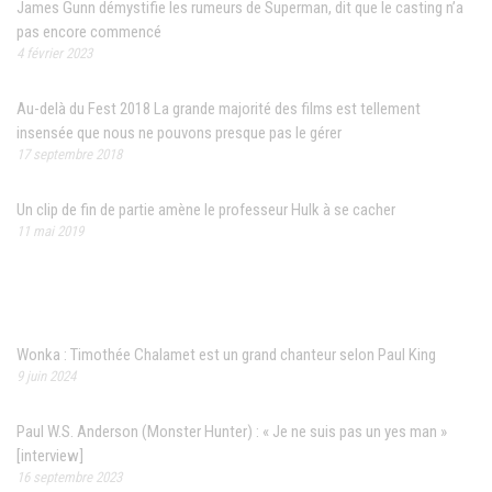
James Gunn démystifie les rumeurs de Superman, dit que le casting n’a
pas encore commencé
4 février 2023
Au-delà du Fest 2018 La grande majorité des films est tellement
insensée que nous ne pouvons presque pas le gérer
17 septembre 2018
Un clip de fin de partie amène le professeur Hulk à se cacher
11 mai 2019
Articles récents
Wonka : Timothée Chalamet est un grand chanteur selon Paul King
9 juin 2024
Paul W.S. Anderson (Monster Hunter) : « Je ne suis pas un yes man »
[interview]
16 septembre 2023