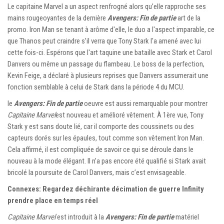
Le capitaine Marvel a un aspect renfrogné alors qu’elle rapproche ses
mains rougeoyantes de la dernière
Avengers: Fin de partie
art de la
promo. Iron Man se tenant à arôme d'elle, le duo a l'aspect imparable, ce
que Thanos peut craindre s’il verra que Tony Stark l'a amené avec lui
cette fois-ci. Espérons que l'art taquine une bataille avec Stark et Carol
Danvers ou même un passage du flambeau. Le boss de la perfection,
Kevin Feige, a déclaré à plusieurs reprises que Danvers assumerait une
fonction semblable à celui de Stark dans la période 4 du MCU.
le
Avengers: Fin de partie
oeuvre est aussi remarquable pour montrer
Capitaine Marvel
est nouveau et amélioré vêtement. À 1ère vue, Tony
Stark y est sans doute lié, car il comporte des coussinets ou des
capteurs dorés sur les épaules, tout comme son vêtement Iron Man.
Cela affirmé, il est compliquée de savoir ce qui se déroule dans le
nouveau à la mode élégant. Il n’a pas encore été qualifié si Stark avait
bricolé la poursuite de Carol Danvers, mais c’est envisageable.
Connexes: Regardez déchirante décimation de guerre Infinity
prendre place en temps réel
Capitaine Marvel
est introduit à la
Avengers: Fin de partie
matériel