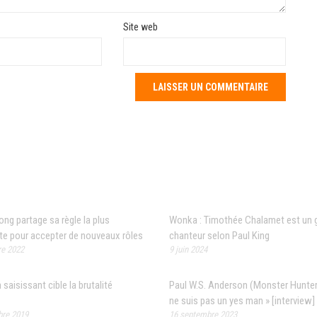
Site web
 populaires
Articles récents
g partage sa règle la plus
Wonka : Timothée Chalamet est un 
te pour accepter de nouveaux rôles
chanteur selon Paul King
e 2022
9 juin 2024
saisissant cible la brutalité
Paul W.S. Anderson (Monster Hunter)
ne suis pas un yes man » [interview]
re 2019
16 septembre 2023