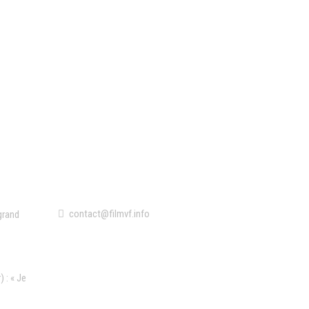
Contact
contact@filmvf.info
grand
 : « Je