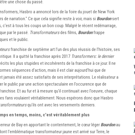
e être une chose du passé.
ansformers, Hasbro a annoncé lors de la foire du jouet de New York
s de narration." Ce que cela signifie reste à voir, mais si
Bourdon
sert
, c'est à tous les coups un bon coup. Malgré le récent redémarrage,
que par le passé.
Transformateurs
des films,
Bourdon
frappe
ues et le public.
teurs
franchise de septième art l’un des plus réussis de l’histoire, ses
critique. Il a quitté la franchise après 2017
Transformers: le dernier
récits les plus stupides et incohérents de la franchise à ce jour. Il ne
ormes séquences d’action, mais il est clair aujourd’hui que de
t jamais été assez satisfaits de ses interprétations. Le réalisateur a
r le public par une action spectaculaire en l’occurence que de
ranchise. Et au fur et à mesure qu'il continuait avec l’oeuvre, chaque
 les fans voulaient véritablement. Nous espérons donc que Hasbro
ransformateurs
qu'ils ont avec les versements derniers.
mps en temps, moins, c'est véritablement plus
terreur de Bay en apportant le contentement, le cœur léger
Bourdon
au
dont l'emblématique transformateur jaune est arrivé sur Terre, le