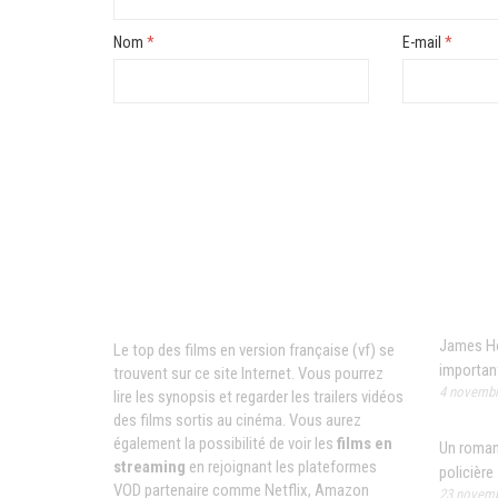
Nom
*
E-mail
*
News
Films VF en ligne
James Hon
Le top des films en version française (vf) se
importan
trouvent sur ce site Internet. Vous pourrez
4 novembr
lire les synopsis et regarder les trailers vidéos
des films sortis au cinéma. Vous aurez
également la possibilité de voir les
films en
Un roman 
streaming
en rejoignant les plateformes
policière
VOD partenaire comme Netflix, Amazon
23 novemb