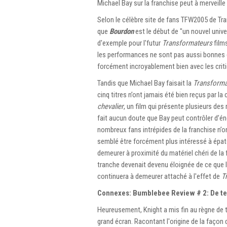
Michael Bay sur la franchise peut à merveill
Selon le célèbre site de fans TFW2005 de Tr
que
Bourdon
est le début de "un nouvel univer
d'exemple pour l'futur
Transformateurs
films
les performances ne sont pas aussi bonnes 
forcément incroyablement bien avec les critiq
Tandis que Michael Bay faisait la
Transforma
cinq titres n’ont jamais été bien reçus par la 
chevalier
, un film qui présente plusieurs des 
fait aucun doute que Bay peut contrôler d’én
nombreux fans intrépides de la franchise n’on
semblé être forcément plus intéressé à épate
demeurer à proximité du matériel chéri de la f
tranche devenait devenu éloignée de ce que
continuera à demeurer attaché à l'effet de
T
Connexes: Bumblebee Review # 2: De te
Heureusement, Knight a mis fin au règne de 
grand écran. Racontant l'origine de la façon 