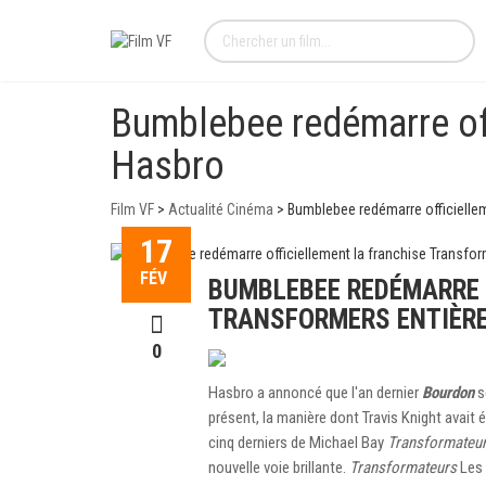
Bumblebee redémarre off
Hasbro
Film VF
>
Actualité Cinéma
>
Bumblebee redémarre officiellem
17
FÉV
BUMBLEBEE REDÉMARRE 
TRANSFORMERS ENTIÈR
0
Hasbro a annoncé que l'an dernier
Bourdon
s
présent, la manière dont Travis Knight avait é
cinq derniers de Michael Bay
Transformateu
nouvelle voie brillante.
Transformateurs
Les 