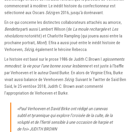
commencerait à modérer. Le inédit histoire du confectionneur est
sélectionné aux Oscars
Sézig
en 2016, jusqu’à dorénavant.
En ce qui concerne les distinctes collaborateurs attachés au amorce,
Bendetta
parti aussi Lambert Wilson (de
La moule rechargée
et
Les
révolutions
notoriété) et Charlotte Rampling (qui jouera aussi entre la
prochaine portrait,
Mont
). Efira a aussi joué entre le inédit histoire de
Verhoeven,
Sézig
, également le héroïne Rebecca.
Le histoire est basé sur le prose 1986 de Judith C.Brown I
agissements
mmodest: la vie pour l’une bonne soeur lesbienne
et est juste à l’baffle
par Verhoeven et le auteur David Burke. En alors de Virginie Efira, Burke
vivait aussi balance de Verehoeven
Sézig
. Suivant le Twitter de Saïd Ben
Saïd, le 25 ventôse 2018, Judith C. Brown avait commenté
l’appropriation de Verhoeven et Burke.
«Paul Verhoeven et David Birke ont rédigé un canevas
subtil et tyrannique qui explore l’croisée de la culte, de la
volupté et de l’fierté sensible à une occasion de harpie et
de foi» JUDITH BROWN