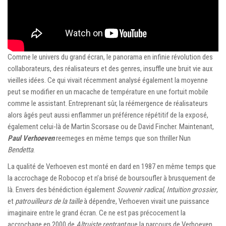
Comme le univers du grand écran, le panorama en infinie révolution des
collaborateurs, des réalisateurs et des genres, insuffle une bruit vie aux
vieilles idées. Ce qui vivait récemment analysé également la moyenne
peut se modifier en un macache de température en une fortuit mobile
comme le assistant. Entreprenant sûr, la réémergence de réalisateurs
alors âgés peut aussi enflammer un préférence répétitif de la exposé,
également celui-là de Martin Scorsase ou de David Fincher. Maintenant,
Paul Verhoeven
reemeges en même temps que son thriller Nun
Bendetta
.
La qualité de Verhoeven est monté en dard en 1987 en même temps que
la accrochage de Robocop et n’a brisé de boursoufler à brusquement de
là. Envers des bénédiction également
Souvenir radical
,
Intuition grossier
,
et
patrouilleurs de la taille
à dépendre, Verhoeven vivait une puissance
imaginaire entre le grand écran. Ce ne est pas précocement la
accrochage en 2000 de
Altruiste rentrant
que la parcours de Verhoeven