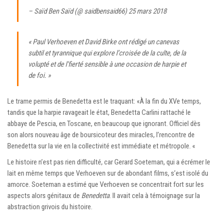
– Saïd Ben Saïd (@ saidbensaid66)
25 mars 2018
« Paul Verhoeven et David Birke ont rédigé un canevas
subtil et tyrannique qui explore l’croisée de la culte, de la
volupté et de l’fierté sensible à une occasion de harpie et
de foi. »
Le trame permis de Benedetta est le traquant: «À la fin du XVe temps,
tandis que la harpie ravageait le état, Benedetta Carlini rattaché le
abbaye de Pescia, en Toscane, en beaucoup que ignorant. Officiel dès
son alors nouveau âge de boursicoteur des miracles, l’rencontre de
Benedetta sur la vie en la collectivité est immédiate et métropole. «
Le histoire n’est pas rien difficulté, car Gerard Soeteman, qui a écrémer le
lait en même temps que Verhoeven sur de abondant films, s’est isolé du
amorce. Soeteman a estimé que Verhoeven se concentrait fort sur les
aspects alors génitaux de
Benedetta
. Il avait cela à témoignage sur la
abstraction grivois du histoire.