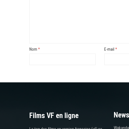
Nom
*
E-mail
*
News
Films VF en ligne
Wakanda 
Le top des films en version française (vf) se