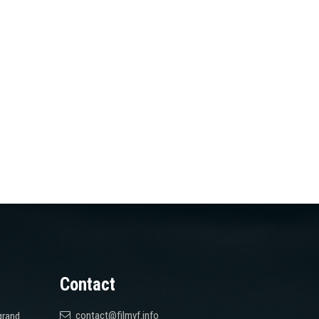
Contact
contact@filmvf.info
grand