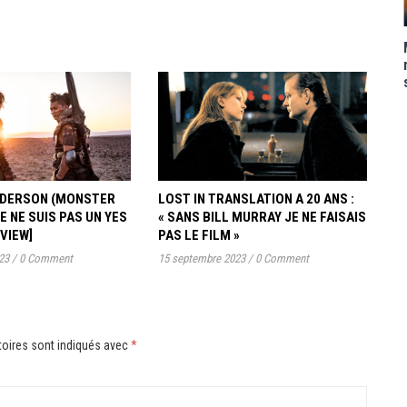
ANDERSON (MONSTER
LOST IN TRANSLATION A 20 ANS :
JE NE SUIS PAS UN YES
« SANS BILL MURRAY JE NE FAISAIS
RVIEW]
PAS LE FILM »
23
/
0 Comment
15 septembre 2023
/
0 Comment
oires sont indiqués avec
*