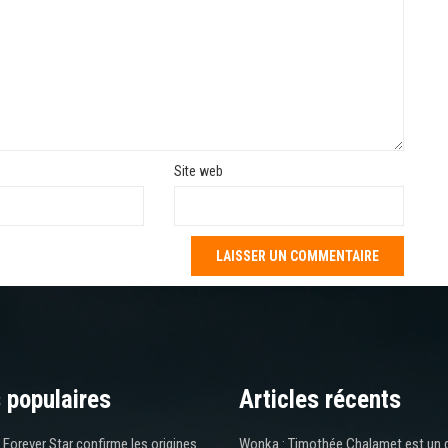
Site web
 populaires
Articles récents
Forever Star confirme les origines
Wonka : Timothée Chalamet est un 