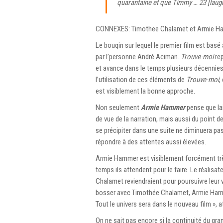
quarantaine et que Timmy … 23 [lau
CONNEXES: Timothee Chalamet et Armie Hamm
Le bouqin sur lequel le premier film est basé a
par l’personne André Aciman.
Trouve-moi
rep
et avance dans le temps plusieurs décennies
l’utilisation de ces éléments de
Trouve-moi
,
est visiblement la bonne approche.
Non seulement
Armie Hammer
pense que lai
de vue de la narration, mais aussi du point de
se précipiter dans une suite ne diminuera p
répondre à des attentes aussi élevées.
Armie Hammer est visiblement forcément trè
temps ils attendent pour le faire. Le réalis
Chalamet reviendraient pour poursuivre leur 
bosser avec Timothée Chalamet, Armie Hammer
Tout le univers sera dans le nouveau film », at-
On ne sait pas encore si la continuité du gra