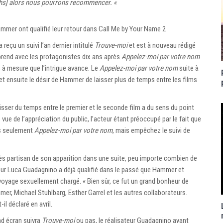
ghs] alors nous pourrons recommencer. «
er ont qualifié leur retour dans Call Me by Your Name 2
 reçu un suivi l’an dernier intitulé
Trouve-moi
et est à nouveau rédigé
rend avec les protagonistes dix ans après
Appelez-moi par votre nom
 à mesure que l’intrigue avance. Le
Appelez-moi par votre nom
suite à
 et ensuite le désir de Hammer de laisser plus de temps entre les films
sser du temps entre le premier et le seconde film a du sens du point
 vue de l’appréciation du public, l’acteur étant préoccupé par le fait que
as seulement
Appelez-moi par votre nom
, mais empêchez le suivi de
s partisan de son apparition dans une suite, peu importe combien de
ateur Luca Guadagnino a déjà qualifié dans le passé que Hammer et
voyage sexuellement chargé. « Bien sûr, ce fut un grand bonheur de
, Michael Stuhlbarg, Esther Garrel et les autres collaborateurs.
il déclaré en avril.
nd écran suivra
Trouve-moi
ou pas, le réalisateur Guadagnino ayant