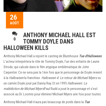
26
AOÛT
ANTHONY MICHAEL HALL EST
0
TOMMY DOYLE DANS
HALLOWEEN KILLS
Anthony Michael Hall a rejoint le casting de Blumhouse
Tue d'Halloween
.
L'acteur interprètera le rôle de Tommy Doyle, l'un des enfants de Laurie
Strode, qui calcule dans le film atypique emblématique de John
Carpenter. Ce ne sera pas la 1ère fois que le personnage de Doyle revient
à la
Halloween
la franchise.
Halloween 4: Le retour de Michael Myers
vu
un camée Doyle joué par Danny Ray. Et en 1995
Halloween: La
malédiction de Michael Myers
Paul Rudd a joué le personnage et s’est
associé au Dr. Loomis pour éliminer Michael Myers une fois pour toutes.
Anthony Michael Hall n’aura pas beaucoup de poids dans la
Tue