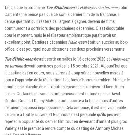
Tandis que la prochaine
Tue d'Halloween
et
Halloween se termine
John
Carpenter ne pense pas que ce soit le dernier film de la franchise. Il
pense que tant qu'il restera de l'argent à gagner, devenu de films
continueront à sortir lors des prochaines décennies. C'est discutable
pour le moment, mais le réalisateur emblématique paraît avoir un
excellent point. Dernières décennies
Halloween
était un succès au box-
office, c'est pourquoi nous obtenons ces deux prochains versements.
Tue d'Halloween
devrait sortir en salles le 16 octobre 2020 et
Halloween
se termine
devrait ouvrir ses portes le 15 octobre 2021. Aujourd’hui que
le casting est en cours, nous aurons à coup sûr de nouvelles mises à
jour à l'approche de la réalisation. Les fans d’horreur semblent être sur le
point de se plaindre de deux autres épisodes qui arriveront bientôt en
salles. Certaines personnes ont sérieusement estimé ce que David
Gordon Green et Danny McBride ont apporté à la table, mais d'autres
n'étaient pas aussi impressionnés. Cela annoncé, il est inenvisageable
de plaire à tout le univers et Blumhouse est persuadé qu’ils peuvent
répéter la popularité du dernier film tout en devenant d’autant plus gros.
Variety est le premier à rendre compte du casting de Anthony Michael