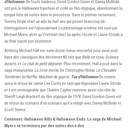
d'Halloween
. De toute évidence, David Gordon Green et Danny McBride
ont pris la
Halloween
franchise et collé au film atypique, abandonnant la
longue liste de suites dans le processus. Dans le premier versement,
Tommy Doyle était un ado de huit ans qui posait beaucoup de
interrogations sur l'épouvantard. Le personnage a même été suivi par
Michael Myers alors qu'il rentrait chez lui après l'école et Laurie Strode a
au final sauvé son existence.
Anthony Michael Hall est sans doute mieux rencontré pour avoir joué
dans des classiques des décennies 80 tels que
Belle en rose
,
Science
bizarre
, et
Le club du petit-déjeuner
. Plus récemment, Hall a joué dans la
saga étasunienne
La zone morte
, De Christopher Nolan
Le Chevalier
Sombre
et de Netflix
Machine de guerre
.
Tue d'Halloween
On reverra
aussi le retour de Jamie Lee Curtis en tant que légendaire Laurie Strode
et il est envisageable que Charles Cypher reprenne aussi son rôle de
Sheriff Leigh Brackett du film atypique de 1978. David Gordon Green est
de retour du scénario d'un scénario qu'il a rédigé avec Danny McBride et
Scott Teems.
Connexes: Halloween Kills & Halloween Ends: La saga de Michael
Myers se terminera par des suites dos à dos