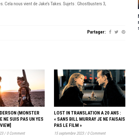
. Cela nous vient de Jake’s Takes. Sujets : Ghostbusters 3,
Partager:
ANDERSON (MONSTER
LOST IN TRANSLATION A 20 ANS :
JE NE SUIS PAS UN YES
« SANS BILL MURRAY JE NE FAISAIS
RVIEW]
PAS LE FILM »
23
/
0 Comment
15 septembre 2023
/
0 Comment