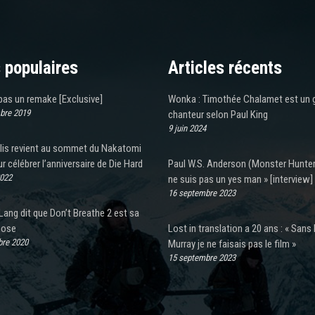
 populaires
Articles récents
pas un remake [Exclusive]
Wonka : Timothée Chalamet est un 
bre 2019
chanteur selon Paul King
9 juin 2024
llis revient au sommet du Nakatomi
r célébrer l’anniversaire de Die Hard
Paul W.S. Anderson (Monster Hunter)
2022
ne suis pas un yes man » [interview]
16 septembre 2023
ang dit que Don’t Breathe 2 est sa
hose
Lost in translation a 20 ans : « Sans B
re 2020
Murray je ne faisais pas le film »
15 septembre 2023