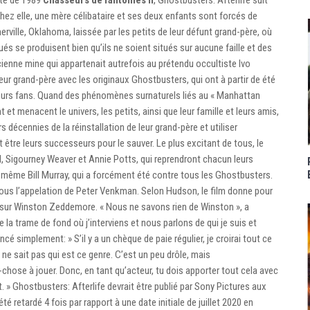
chez elle, une mère célibataire et ses deux enfants sont forcés de
ille, Oklahoma, laissée par les petits de leur défunt grand-père, où
és se produisent bien qu’ils ne soient situés sur aucune faille et des
enne mine qui appartenait autrefois au prétendu occultiste Ivo
leur grand-père avec les originaux Ghostbusters, qui ont à partir de été
 leurs fans. Quand des phénomènes surnaturels liés au « Manhattan
et menacent le univers, les petits, ainsi que leur famille et leurs amis,
 décennies de la réinstallation de leur grand-père et utiliser
et être leurs successeurs pour le sauver. Le plus excitant de tous, le
d, Sigourney Weaver et Annie Potts, qui reprendront chacun leurs
 même Bill Murray, qui a forcément été contre tous les Ghostbusters.
sous l’appelation de Peter Venkman. Selon Hudson, le film donne pour
dre sur Winston Zeddemore. « Nous ne savons rien de Winston », a
 la trame de fond où j’interviens et nous parlons de qui je suis et
oncé simplement: » S’il y a un chèque de paie régulier, je croirai tout ce
 ne sait pas qui est ce genre. C’est un peu drôle, mais
hose à jouer. Donc, en tant qu’acteur, tu dois apporter tout cela avec
t. » Ghostbusters: Afterlife devrait être publié par Sony Pictures aux
é retardé 4 fois par rapport à une date initiale de juillet 2020 en