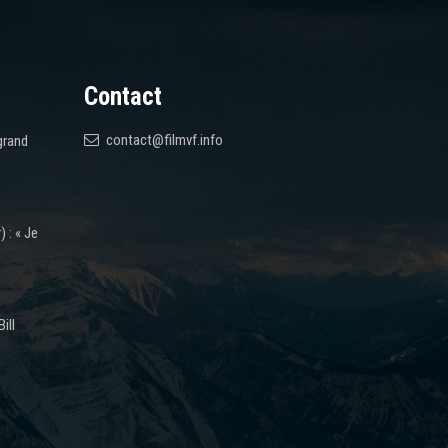
Contact
contact@filmvf.info
grand
 : « Je
ill