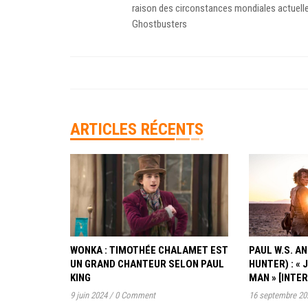
raison des circonstances mondiales actuelles
Ghostbusters
ARTICLES RÉCENTS
WONKA : TIMOTHÉE CHALAMET EST
PAUL W.S. 
UN GRAND CHANTEUR SELON PAUL
HUNTER) : « 
KING
MAN » [INTE
9 juin 2024
/
0 Comment
16 septembre 20