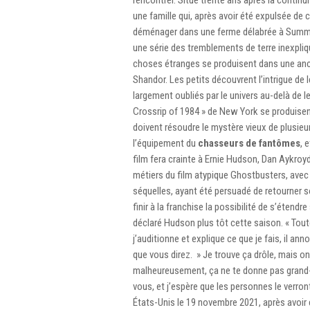
une famille qui, après avoir été expulsée de 
déménager dans une ferme délabrée à Summerv
une série des tremblements de terre inexpliqu
choses étranges se produisent dans une anci
Shandor. Les petits découvrent l’intrigue de 
largement oubliés par le univers au-delà de
Crossrip of 1984 » de New York se produisent 
doivent résoudre le mystère vieux de plusieurs
l’équipement du
chasseurs de fantômes
, 
film fera crainte à Ernie Hudson, Dan Aykroy
métiers du film atypique Ghostbusters, avec
séquelles, ayant été persuadé de retourner 
finir à la franchise la possibilité de s’éten
déclaré Hudson plus tôt cette saison. « Toute
j’auditionne et explique ce que je fais, il ann
que vous direz. » Je trouve ça drôle, mais on
malheureusement, ça ne te donne pas grand-c
vous, et j’espère que les personnes le verron
États-Unis le 19 novembre 2021, après avoir ét