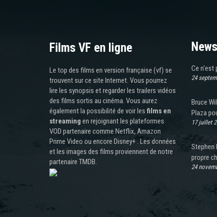
News
Films VF en ligne
Ce n'est 
Le top des films en version française (vf) se
24 septem
trouvent sur ce site Internet. Vous pourrez
lire les synopsis et regarder les trailers vidéos
des films sortis au cinéma. Vous aurez
Bruce Wi
également la possibilité de voir les
films en
Plaza pou
streaming
en rejoignant les plateformes
17 juillet 
VOD partenaire comme Netflix, Amazon
Prime Video ou encore Disney+ . Les données
Stephen L
et les images des films proviennent de notre
propre c
partenaire TMDB.
24 novemb