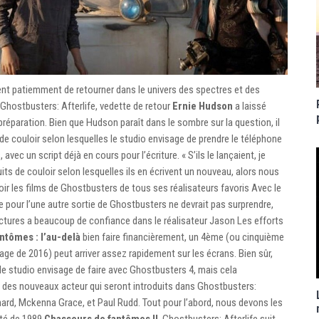
nt patiemment de retourner dans le univers des spectres et des
hostbusters: Afterlife, vedette de retour
Ernie Hudson
a laissé
éparation. Bien que Hudson paraît dans le sombre sur la question, il
de couloir selon lesquelles le studio envisage de prendre le téléphone
vec un script déjà en cours pour l’écriture. « S’ils le lançaient, je
uits de couloir selon lesquelles ils en écrivent un nouveau, alors nous
r les films de Ghostbusters de tous ses réalisateurs favoris Avec le
lle pour l’une autre sortie de Ghostbusters ne devrait pas surprendre,
tures a beaucoup de confiance dans le réalisateur Jason Les efforts
ntômes : l’au-delà
bien faire financièrement, un 4ème (ou cinquième
age de 2016) peut arriver assez rapidement sur les écrans. Bien sûr,
le studio envisage de faire avec Ghostbusters 4, mais cela
 des nouveaux acteur qui seront introduits dans Ghostbusters:
fhard, Mckenna Grace, et Paul Rudd. Tout pour l’abord, nous devons les
ité de 1989
Chasseurs de fantômes II
, Ghostbusters: Afterlife suit