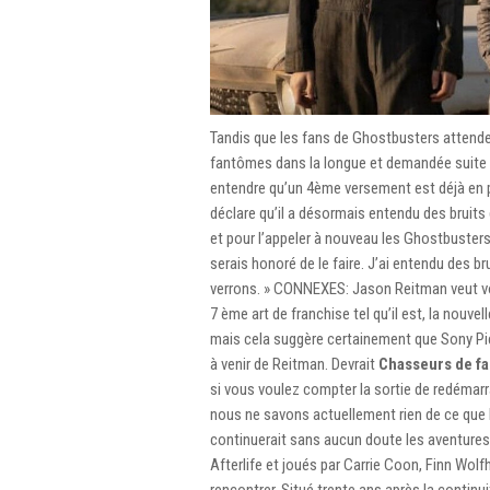
Tandis que les fans de Ghostbusters attende
fantômes dans la longue et demandée suite G
entendre qu’un 4ème versement est déjà en pr
déclare qu’il a désormais entendu des bruits 
et pour l’appeler à nouveau les Ghostbusters, a
serais honoré de le faire. J’ai entendu des br
verrons. » CONNEXES: Jason Reitman veut voi
7 ème art de franchise tel qu’il est, la nouve
mais cela suggère certainement que Sony Pic
à venir de Reitman. Devrait
Chasseurs de fa
si vous voulez compter la sortie de redémarr
nous ne savons actuellement rien de ce que 
continuerait sans aucun doute les aventures
Afterlife et joués par Carrie Coon, Finn Wol
rencontrer. Situé trente ans après la continu