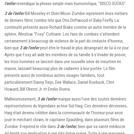
l'enfer
revendique la phrase simple mais humoristique, "DISCO SUCKS".
3 de l'enfer
Bill Moseley et Sheri Moon Zombie reprennent leurs métiers
de derniers films zombis tels que Otis Driftwood et Baby Firefly. La
continuité présente aussi Richard Brake comme un autre membre de la
sphère, Winslow "Foxy" Coltrane. Les fans de zombies s’attendent
certainement à beaucoup de violence de la part du cinéaste d’horreur,
bien que
3 de l'enfer
peut être le travail le plus dérangeant de lui à ce jour.
Après que Foxy ait aidé les membres de sa famille à s'évader de prison,
les trois hommes se lancent dans une nouvelle série de meurtres en
masse, laissant beaucoup plus de cadavres à leur portée. Le film
présente aussi de nombreux autres visages familiers, tout
particulièrement Danny Trejo, Dee Wallace, Daniel Roebuck, Clint
Howard, Bill Oberst Jr. et Emilio Rivera.
Malheureusement,
3 de l'enfer
marque aussi l'une des toutes dernières
représentations du légendaire acteur Sid Haig. Ces dernières décennies,
Haig était devenu célèbre dans la communauté de l'horreur pour avoir
joué le méchant clown, le capitaine Spaulding, dans plusieurs films de
Zombie. Il reprend le rôle dans
3 de l'enfer
, bien que sa santé médiocre
ait limité son implication à une très brève scène. Suite à une mauvaise