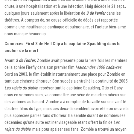
chute, à une hospitalisation et à une infection, Haig décède le 21 sept.,
quelques jours seulement après la libération de
3 de l'enfer
dans les
théâtres. À compter de, sa cause officielle de décès est rapportée
comme une insuffisance cardiaque et pulmonaire, et l'acteur bien-aimé
nous manque beaucoup.
Connexes: First 3 de Hell Clip a le capitaine Spaulding dans le
couloir de la mort
Avant
3 de l'enfer
, Zombie avait présenté pour la 1ère fois les membres
de la sphère Firefly dans son premier film
Maison des 1000 cadavres
.
Sorti en 2003, le film établit instantanément une place pour Zombie en
tant que cinéaste d'horreur. Son succès a entraîné la continuité de 2005
Les rejets du diable
, représentant le capitaine Spaulding, Otis et Baby
nous en sommes surs, va commettre une série de meurtres odieux sur
des victimes au hasard. Zombie a à compter de travaillé sur une variété
d'autres films du type, mais ces deux-là semblent avoir été son œuvre la
plus appréciée par les fans d'horreur. Il a semblé durant de nombreuses
décennies qu’une suite est inenvisageable étant offert la fin de
Les
rejets du diable
, mais pour apaiser ses fans, Zombie a trouvé un moyen