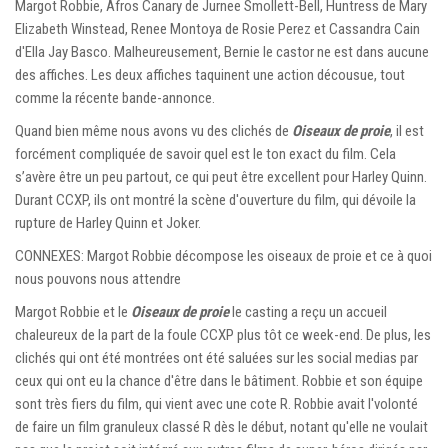
Margot Robbie, Afros Canary de Jurnee Smollett-Bell, Huntress de Mary
Elizabeth Winstead, Renee Montoya de Rosie Perez et Cassandra Cain
d'Ella Jay Basco. Malheureusement, Bernie le castor ne est dans aucune
des affiches. Les deux affiches taquinent une action décousue, tout
comme la récente bande-annonce.
Quand bien même nous avons vu des clichés de
Oiseaux de proie
, il est
forcément compliquée de savoir quel est le ton exact du film. Cela
s’avère être un peu partout, ce qui peut être excellent pour Harley Quinn.
Durant CCXP, ils ont montré la scène d'ouverture du film, qui dévoile la
rupture de Harley Quinn et Joker.
CONNEXES: Margot Robbie décompose les oiseaux de proie et ce à quoi
nous pouvons nous attendre
Margot Robbie et le
Oiseaux de proie
le casting a reçu un accueil
chaleureux de la part de la foule CCXP plus tôt ce week-end. De plus, les
clichés qui ont été montrées ont été saluées sur les social medias par
ceux qui ont eu la chance d'être dans le bâtiment. Robbie et son équipe
sont très fiers du film, qui vient avec une cote R. Robbie avait l'volonté
de faire un film granuleux classé R dès le début, notant qu'elle ne voulait