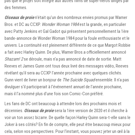
pas que le projet soit intégré aux autres films de super-héros dirigés par
des femmes.
Oiseaux de proie
n'était qu'un des nombreux envies promus par Warner
Bros. et DC au CCXP.
Wonder Woman 1984
est la grande, en particulier
avec Patty Jenkins et Gal Gadot qui présentent personnellement la 1ère
bande-annonce de Wonder Woman 1984 pour la foule enthousiaste et le
univers. La continuité est pleinement différente de ce que Margot Robbie
a fait avec Harley Quinn. De plus, Warner Bros.a officiellement annoncé
Shazam! 2
se déroule, mais n'a pas annoncé de date de sortie. Matt
Reeves et James Gunn ont tous deux livré des messages vidéo, Reeves
révélant qu'il sera au CCXP l'année prochaine avec quelques clichés.
Gunn vient de livrer un bonjour de
The Suicide Squad
ensemble. Il n'a pas
divulguer s'il participerait à l'événement annuel de l'année prochaine,
mais il l'a nommé plus d'une fois son Comic-Con préféré.
Les fans de DC ont beaucoup à attendre lors des prochains mois et
décennies.
Oiseaux de proie
sera la 1ère version de 2020 et il cherche à
voir un ton assez bizarre. De quelle façon Harley Quinn sera-t-elle sans le
Joker à ses côtés? En fin de compte, elle peut être beaucoup mieux pour
cela, selon vos perspectives. Pour l'instant, vous pouvez jeter un œil à la