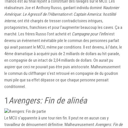
Thanos est au final rejoint à constituer des ravages sur le MCU. Les
réalisateurs Joe et Anthony Russo, gardant individu dominé
Nautonier
Amérique: Le Agressif de l’Hibernation
et
Captain America: hostilité
interne
, ont été chargés de tresser contradictoires intrigues,
protagonistes, franchises et pour l’augmenter beaucoup les caves. Ça a
marché. Les frères Russo l’ont acheté et
Campagne pour l’infini
est
devenu un événement inévitable pile le commun des personnes parfait
qui avait passant le MCU, même par conditions. Il est devenu, à l’date, le
4ème dramatique à acquérir puis de 2 milliards de dollars au hit-parade,
en compagnie de un intact de 2,04 milliards de dollars. On aurait pu
aspirer que ceci ne pouvait pas être puis aristocrate. Malheureusement
le commun du cliffhanger s’est retrouvé en compagnie de du goudron
muni pile que sa effet dépasse ce que chaque personne pensait
conditionnel.
1
Avengers: Fin de alinéa
Le MCU s’apparente à une tour rien fin. Il peut ne en aucun cas y
travailleur de dénouement définitive. Malheureusement
Avengers: Fin de