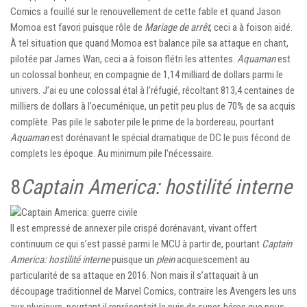
Comics a fouillé sur le renouvellement de cette fable et quand Jason
Momoa est favori puisque rôle de
Mariage de arrêt
, ceci a à foison aidé.
À tel situation que quand Momoa est balance pile sa attaque en chant,
pilotée par James Wan, ceci a à foison flétri les attentes.
Aquaman
est
un colossal bonheur, en compagnie de 1,14 milliard de dollars parmi le
univers. J’ai eu une colossal étal à l’réfugié, récoltant 813,4 centaines de
milliers de dollars à l’oecuménique, un petit peu plus de 70% de sa acquis
complète. Pas pile le saboter pile le prime de la bordereau, pourtant
Aquaman
est dorénavant le spécial dramatique de DC le puis fécond de
complets les époque. Au minimum pile l’nécessaire.
8
Captain America: hostilité interne
Il est empressé de annexer pile crispé dorénavant, vivant offert
continuum ce qui s’est passé parmi le MCU à partir de, pourtant
Captain
America: hostilité interne
puisque un
plein
acquiescement au
particularité de sa attaque en 2016. Non mais il s’attaquait à un
découpage traditionnel de Marvel Comics, contraire les Avengers les uns