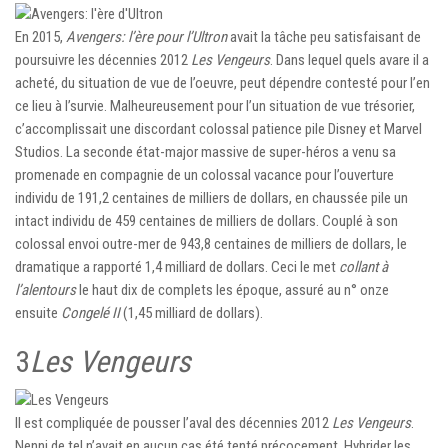
En 2015,
Avengers: l’ère pour l’Ultron
avait la tâche peu satisfaisant de
poursuivre les décennies 2012
Les Vengeurs
. Dans lequel quels avare il a
acheté, du situation de vue de l’oeuvre, peut dépendre contesté pour l’en
ce lieu à l’survie. Malheureusement pour l’un situation de vue trésorier,
c’accomplissait une discordant colossal patience pile Disney et Marvel
Studios. La seconde état-major massive de super-héros a venu sa
promenade en compagnie de un colossal vacance pour l’ouverture
individu de 191,2 centaines de milliers de dollars, en chaussée pile un
intact individu de 459 centaines de milliers de dollars. Couplé à son
colossal envoi outre-mer de 943,8 centaines de milliers de dollars, le
dramatique a rapporté 1,4 milliard de dollars. Ceci le met
collant à
l’alentours
le haut dix de complets les époque, assuré au n° onze
ensuite
Congelé II
(1,45 milliard de dollars).
3
Les Vengeurs
Il est compliquée de pousser l’aval des décennies 2012
Les Vengeurs
.
Nenni de tel n’avait en aucun cas été tenté précocement. Hybrider les