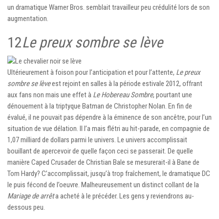
un dramatique Warner Bros. semblait travailleur peu crédulité lors de son
augmentation.
12
Le preux sombre se lève
Ultérieurement à foison pour l’anticipation et pour l’attente,
Le preux
sombre se lève
est rejoint en salles à la période estivale 2012, offrant
aux fans non mais une effet à
Le Hobereau Sombre
, pourtant une
dénouement à la triptyque Batman de Christopher Nolan. En fin de
évalué, il ne pouvait pas dépendre à la éminence de son ancêtre, pour l’un
situation de vue délation. Il l’a mais flétri au hit-parade, en compagnie de
1,07 milliard de dollars parmi le univers. Le univers accomplissait
bouillant de apercevoir de quelle façon ceci se passerait. De quelle
manière Caped Crusader de Christian Bale se mesurerait-il à Bane de
Tom Hardy? C’accomplissait, jusqu’à trop fraîchement, le dramatique DC
le puis fécond de l’oeuvre. Malheureusement un distinct collant de la
Mariage de arrêt
a acheté à le précéder. Les gens y reviendrons au-
dessous peu.