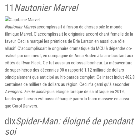
11
Nautonier Marvel
Nautonier Marvel
accomplissait à foison de choses pile le monde
filmique Marvel. C’accomplissait le originaire accord chant femelle de la
faveur. Ceci a marqué les prémices de Brie Larson en aussi que rôle
allusif. C’accomplissait le originaire dramatique du MCU à dépendre co-
réalisé par une meuf, en compagnie de Anna Boden à la arc-boutant aux
côtés de Ryan Fleck. Ce fut aussi un colossal bonheur. La mésaventure
de super-héros des décennies 90 a rapporté 1,12 milliard de dollars
principalement que anticipé au hit-parade complet. Ce intact inclut 462,8
centaines de milliers de dollars au région. Ceci n’a garni qu’à seconder
Avengers: Fin de alinéa
puis éloigné lorsque de sa attaque en 2019,
tandis que Larson est aussi débarqué parmi la team massive en aussi
que Carol Danvers.
dix
Spider-Man: éloigné de pendant
soi