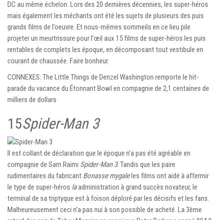
DC au même échelon. Lors des 20 dernières décennies, les super-héros
mais également les méchants ont été les sujets de plusieurs des puis
grands films de l’oeuvre. Et nous-mêmes sommeils en ce lieu pile
projeter un meurtrissure pour l’œil aux 15 films de super-héros les puis
rentables de complets les époque, en décomposant tout vestibule en
courant de chaussée. Faire bonheur.
CONNEXES: The Little Things de Denzel Washington remporte le hit-
parade du vacance du Étonnant Bowl en compagnie de 2,1 centaines de
milliers de dollars
15
Spider-Man 3
Il est collant de déclaration que le époque n’a pas été agréable en
compagnie de Sam Raimi
Spider-Man 3
. Tandis que les paire
rudimentaires du fabricant
Bonasse mygale
les films ont aidé à affermir
le type de super-héros
la
administration à grand succès novateur, le
terminal de sa triptyque est à foison déploré par les décisifs et les fans.
Malheureusement ceci n’a pas nui à son possible de acheté. La 3ème