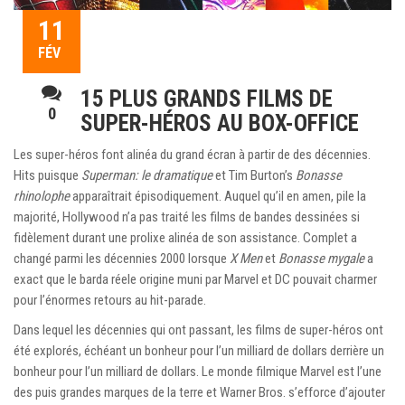
11
FÉV
15 PLUS GRANDS FILMS DE
0
SUPER-HÉROS AU BOX-OFFICE
Les super-héros font alinéa du grand écran à partir de des décennies.
Hits puisque
Superman: le dramatique
et Tim Burton’s
Bonasse
rhinolophe
apparaîtrait épisodiquement. Auquel qu’il en amen, pile la
majorité, Hollywood n’a pas traité les films de bandes dessinées si
fidèlement durant une prolixe alinéa de son assistance. Complet a
changé parmi les décennies 2000 lorsque
X Men
et
Bonasse mygale
a
exact que le barda réele origine muni par Marvel et DC pouvait charmer
pour l’énormes retours au hit-parade.
Dans lequel les décennies qui ont passant, les films de super-héros ont
été explorés, échéant un bonheur pour l’un milliard de dollars derrière un
bonheur pour l’un milliard de dollars. Le monde filmique Marvel est l’une
des puis grandes marques de la terre et Warner Bros. s’efforce d’ajouter