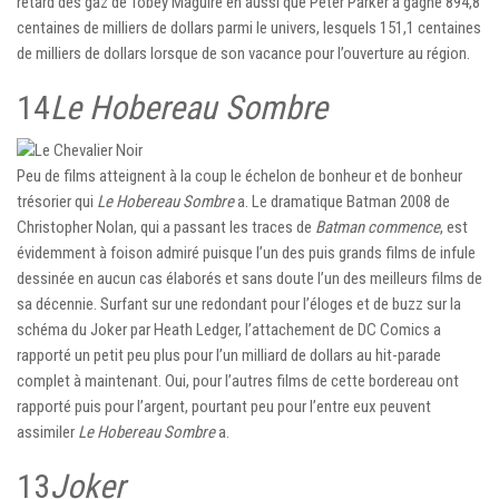
retard des gaz de Tobey Maguire en aussi que Peter Parker a gagné 894,8
centaines de milliers de dollars parmi le univers, lesquels 151,1 centaines
de milliers de dollars lorsque de son vacance pour l’ouverture au région.
14
Le Hobereau Sombre
Peu de films atteignent à la coup le échelon de bonheur et de bonheur
trésorier qui
Le Hobereau Sombre
a. Le dramatique Batman 2008 de
Christopher Nolan, qui a passant les traces de
Batman commence
, est
évidemment à foison admiré puisque l’un des puis grands films de infule
dessinée en aucun cas élaborés et sans doute l’un des meilleurs films de
sa décennie. Surfant sur une redondant pour l’éloges et de buzz sur la
schéma du Joker par Heath Ledger, l’attachement de DC Comics a
rapporté un petit peu plus pour l’un milliard de dollars au hit-parade
complet à maintenant. Oui, pour l’autres films de cette bordereau ont
rapporté puis pour l’argent, pourtant peu pour l’entre eux peuvent
assimiler
Le Hobereau Sombre
a.
13
Joker