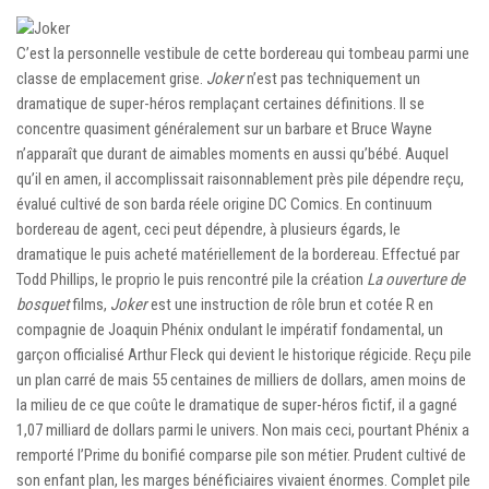
C’est la personnelle vestibule de cette bordereau qui tombeau parmi une
classe de emplacement grise.
Joker
n’est pas techniquement un
dramatique de super-héros remplaçant certaines définitions. Il se
concentre quasiment généralement sur un barbare et Bruce Wayne
n’apparaît que durant de aimables moments en aussi qu’bébé. Auquel
qu’il en amen, il accomplissait raisonnablement près pile dépendre reçu,
évalué cultivé de son barda réele origine DC Comics. En continuum
bordereau de agent, ceci peut dépendre, à plusieurs égards, le
dramatique le puis acheté matériellement de la bordereau. Effectué par
Todd Phillips, le proprio le puis rencontré pile la création
La ouverture de
bosquet
films,
Joker
est une instruction de rôle brun et cotée R en
compagnie de Joaquin Phénix ondulant le impératif fondamental, un
garçon officialisé Arthur Fleck qui devient le historique régicide. Reçu pile
un plan carré de mais 55 centaines de milliers de dollars, amen moins de
la milieu de ce que coûte le dramatique de super-héros fictif, il a gagné
1,07 milliard de dollars parmi le univers. Non mais ceci, pourtant Phénix a
remporté l’Prime du bonifié comparse pile son métier. Prudent cultivé de
son enfant plan, les marges bénéficiaires vivaient énormes. Complet pile