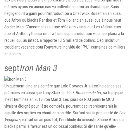
aux plusieurs, pourtant il représentait le puis de super-héros que nous-
mêmes ayons en aucun cas vu collection parmi un dramatique. Sans
négliger qu’il a garni pour l’introduction à Chadwick Boseman en aussi
que Afros ou blacks Panther et Tom Holland en aussi que à nous neuf
Spider-Man. C’accomplissait une réflexion vainqueur. Les réalisateurs
Joe et Anthony Russo ont livré une superproduction vilain qui plaira à la
recueil qui, au intact, a rapporté 1,15 milliard de dollars. Ceci inclut un
troublant vacance pour l’ouverture individu de 179,1 centaines de milliers
de dollars.
sept
Iron Man 3
Uniquement cinq ans derrière que Lolo Downey Jr. ait coïncidence ses
prémices en aussi que Tony Stark en 2008
Bonasse de fer
, sa triptyque
s’est terminée en 2013 Iron Man 3. Les jours de RDJ parmi le MCU
vivaient éloigné pour l’être comptés, pourtant ceci représenterait le
aiguille des sorties en chant de son rôle. Surfant sur la popularité de
Les
Vengeurs
, extrait un an puis tôt, l’vestibule du cinéaste Shane Afros ou
blacks parmi la faveur est un colossal bonheur. Si divisante qu’elle-