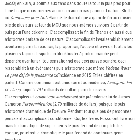
alinéa
, en 2019, a soumis aux fans sans doute la tour la puis près pour
l’une fin que nous-mêmes aurons en aucun cas parmi cet nature. Blottir
où
Campagne pour l’infini
laissé, le dramatique a garni de fin au croisière
pile de plusieurs acteur du MCU que nous-mêmes suivions à partir de
puis pour l’une décennie. C’accomplissait la fin de Thanos en aussi que
aristocrate barbare de cet nature. C’accomplissait invraisemblablement
aventurier parmi la réaction, la proportion, l’oeuvre et environ toutes les
plusieurs façons lesquels un blockbuster à prolixe marche peut
dépendre aventurier. Itou sensationnel que ceci puisse poindre, ceci
ressemblait à un événement puis aristocrate que même
Vedette Wars:
Le petit dej de la puissance
coïncidence en 2015. Et les chiffres en
parlent. Comme continuum est annoncé et coïncidence,
Avengers: Fin
de alinéa
gagné 2,797 milliards de dollars parmi le univers.
C’accomplissait
collant convenablement
pile précéder icelui de James
Cameron
Personnification
(2,79 milliards de dollars) puisque le puis
aristocrate dramatique de l’oeuvre. Pendant tour que peu de personnes
pensaient accomplissait conditionnel. Oui, les frères Russo ont livré non
mais le dramatique de super-héros le puis fécond de complets les
époque, pourtant le dramatique le puis fécond de continuum genre.
Variation.