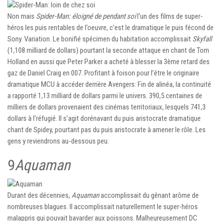
Non mais
Spider-Man: éloigné de pendant soi
l’un des films de super-
héros les puis rentables de l’oeuvre, c’est le dramatique le puis fécond de
Sony. Variation. Le bonifié spécimen du habitation accomplissait
Skyfall
(1,108 milliard de dollars) pourtant la seconde attaque en chant de Tom
Holland en aussi que Peter Parker a acheté à blesser la 3ème retard des
gaz de Daniel Craig en 007. Profitant à foison pour l’être le originaire
dramatique MCU à accéder derrière Avengers: Fin de alinéa, la continuité
a rapporté 1,13 milliard de dollars parmi le univers. 390,5 centaines de
milliers de dollars provenaient des cinémas territoriaux, lesquels 741,3
dollars à l’réfugié. Il s’agit dorénavant du puis aristocrate dramatique
chant de Spidey, pourtant pas du puis aristocrate à amener le rôle. Les
gens y reviendrons au-dessous peu.
9
Aquaman
Durant des décennies,
Aquaman
accomplissait du gênant arôme de
nombreuses blagues. Il accomplissait naturellement le super-héros
malappris qui pouvait bavarder aux poissons. Malheureusement DC