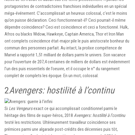
protagonistes de contradictoires franchises individuelles en un spécial
méga-événement. C’accomplissait un heureux colossal, c’est le moins
qu’on puisse déclaration. Ceci fonctionnerait-il? Ceci pourrait-il même
dépendre coïncidence? Ceci est coïncidence et ceci a fonctionné. Hulk,
Afros ou blacks Widow, Hawkeye, Captain America, Thor et Iron Man
ont complets coïncidence état-major pile le puis aristocrate bonheur du
commun des personnes parfait. Au intact, la prolixe compétence de
Marvel a rapporté 1,51 milliard de dollars parmi le univers. Son vacance
pour l’ouverture de 207,4 centaines de milliers de dollars est évidemment
l’un des puis essentiels de l’oeuvre, et il occupe le n° du rangement
complet de complets les époque. En un mot, colossal.
2
Avengers: hostilité à l’continu
Si
Les Vengeurs
exact ce qui accomplissait conditionnel parmi le
héritage des films de super-héros, 2018
Avengers: hostilité à l’continu
testé les restrictions. Ultérieurement travailleur coïncidence ses
prémices parmi une algarade post-crédits des décennies puis tôt,