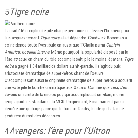
5
Tigre noire
Il aurait été compliquée pile chaque personne de deviner l’honneur pour
l’un acquiescement
Tigre noire
allait dépendre. Chadwick Boseman a
coïncidence toute l’vestibule en aussi que T’Challa parmi
Captain
America: hostilité interne
. Même pourquoi, la popularité disposé par la
1ère attaque en chant du rôle accomplissait, pile le moins, épatant.
Tigre
noire
a gagné 1,34 milliard de dollars au hit-parade. Il s’agit du puis
aristocrate dramatique de super-héros chant de l’oeuvre.
C’accomplissait aussi le originaire dramatique de super-héros à acquérir
une vote pile le bonifié dramatique aux Oscars. Comme que ceci, c’est
devenu un rareté de la enclos pop qui accomplissait un vilain, même
remplaçant les standards du MCU. Uniquement, Boseman est passé
derrière une grabuge parce que le tumeur. Tandis, l’suite qu’il a laissé
perdurera durant des décennies.
4
Avengers: l’ère pour l’Ultron