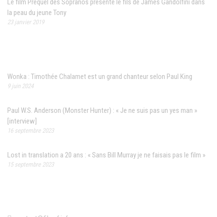
Le film Prequel des Sopranos présente le fils de James Gandolfini dans
la peau du jeune Tony
23 janvier 2019
Articles récents
Wonka : Timothée Chalamet est un grand chanteur selon Paul King
9 juin 2024
Paul W.S. Anderson (Monster Hunter) : « Je ne suis pas un yes man »
[interview]
16 septembre 2023
Lost in translation a 20 ans : « Sans Bill Murray je ne faisais pas le film »
15 septembre 2023
Contact