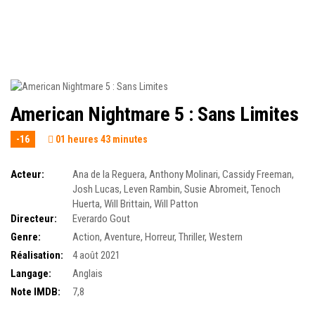
American Nightmare 5 : Sans Limites
-16
01 heures 43 minutes
Acteur:
Ana de la Reguera
,
Anthony Molinari
,
Cassidy Freeman
,
Josh Lucas
,
Leven Rambin
,
Susie Abromeit
,
Tenoch
Huerta
,
Will Brittain
,
Will Patton
Directeur:
Everardo Gout
Genre:
Action
,
Aventure
,
Horreur
,
Thriller
,
Western
Réalisation:
4 août 2021
Langage:
Anglais
Note IMDB:
7,8