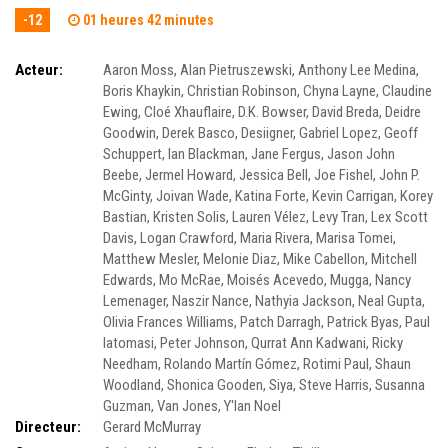
-12
01 heures 42 minutes
Acteur:
Aaron Moss
,
Alan Pietruszewski
,
Anthony Lee Medina
,
Boris Khaykin
,
Christian Robinson
,
Chyna Layne
,
Claudine
Ewing
,
Cloé Xhauflaire
,
D.K. Bowser
,
David Breda
,
Deidre
Goodwin
,
Derek Basco
,
Desiigner
,
Gabriel Lopez
,
Geoff
Schuppert
,
Ian Blackman
,
Jane Fergus
,
Jason John
Beebe
,
Jermel Howard
,
Jessica Bell
,
Joe Fishel
,
John P.
McGinty
,
Joivan Wade
,
Katina Forte
,
Kevin Carrigan
,
Korey
Bastian
,
Kristen Solis
,
Lauren Vélez
,
Levy Tran
,
Lex Scott
Davis
,
Logan Crawford
,
Maria Rivera
,
Marisa Tomei
,
Matthew Mesler
,
Melonie Diaz
,
Mike Cabellon
,
Mitchell
Edwards
,
Mo McRae
,
Moisés Acevedo
,
Mugga
,
Nancy
Lemenager
,
Naszir Nance
,
Nathyia Jackson
,
Neal Gupta
,
Olivia Frances Williams
,
Patch Darragh
,
Patrick Byas
,
Paul
Iatomasi
,
Peter Johnson
,
Qurrat Ann Kadwani
,
Ricky
Needham
,
Rolando Martín Gómez
,
Rotimi Paul
,
Shaun
Woodland
,
Shonica Gooden
,
Siya
,
Steve Harris
,
Susanna
Guzman
,
Van Jones
,
Y'lan Noel
Directeur:
Gerard McMurray