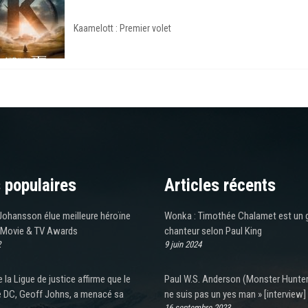
Kaamelott : Premier volet
 populaires
Articles récents
Johansson élue meilleure héroïne
Wonka : Timothée Chalamet est un 
Movie & TV Awards
chanteur selon Paul King
2
9 juin 2024
e la Ligue de justice affirme que le
Paul W.S. Anderson (Monster Hunter)
e DC, Geoff Johns, a menacé sa
ne suis pas un yes man » [interview]
16 septembre 2023