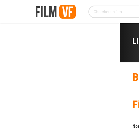
L
B
F
Nom