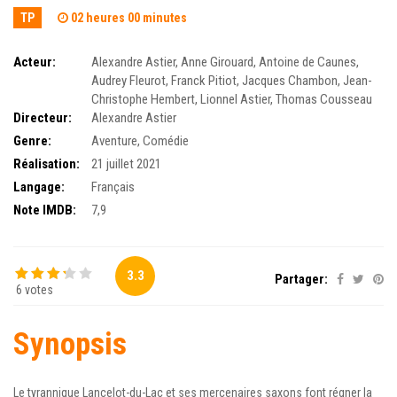
TP
02 heures 00 minutes
Acteur:
Alexandre Astier
,
Anne Girouard
,
Antoine de Caunes
,
Audrey Fleurot
,
Franck Pitiot
,
Jacques Chambon
,
Jean-
Christophe Hembert
,
Lionnel Astier
,
Thomas Cousseau
Directeur:
Alexandre Astier
Genre:
Aventure
,
Comédie
Réalisation:
21 juillet 2021
Langage:
Français
Note IMDB:
7,9
3.3
Partager:
6 votes
Synopsis
Le tyrannique Lancelot-du-Lac et ses mercenaires saxons font régner la