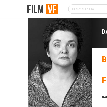
D
B
F
Nom