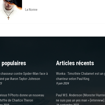
La Nonne
 populaires
Articles récents
e chasseur contre Spider-Man face à
Wonka : Timothée Chalamet est un 
uiné par Aaron Taylor-Johnson
chanteur selon Paul King
23
9 juin 2024
urious 9 Photo donne un nouveau
Paul W.S. Anderson (Monster Hunter)
hiffre de Charlize Theron
ne suis pas un yes man » [interview]
re 2019
16 septembre 2023