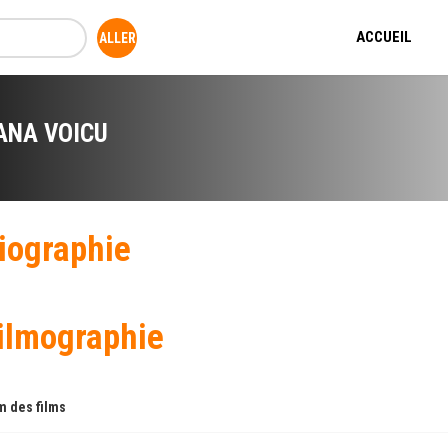
ACCUEIL
ANA VOICU
iographie
ilmographie
 des films