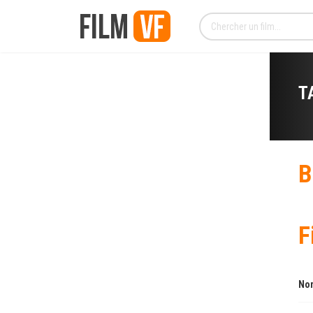
T
B
F
Nom