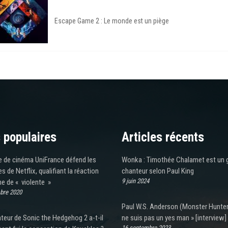
Escape Game 2 : Le monde est un piège
 populaires
Articles récents
e de cinéma UniFrance défend les
Wonka : Timothée Chalamet est un 
 de Netflix, qualifiant la réaction
chanteur selon Paul King
9 juin 2024
e de « violente »
bre 2020
Paul W.S. Anderson (Monster Hunter)
ateur de Sonic the Hedgehog 2 a-t-il
ne suis pas un yes man » [interview]
16 septembre 2023